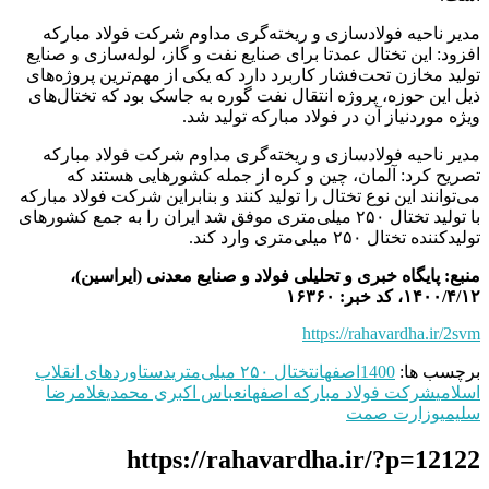
مدیر ناحیه فولادسازی و ریخته‌گری مداوم شرکت فولاد مبارکه
افزود: این تختال عمدتا برای صنایع نفت و گاز، لوله‌سازی و صنایع
تولید مخازن تحت‌فشار کاربرد دارد که یکی از مهم‌ترین پروژه‌های
ذیل این حوزه، پروژه انتقال نفت گوره به جاسک بود که تختال‌های
ویژه موردنیاز آن در فولاد مبارکه تولید شد.
مدیر ناحیه فولادسازی و ریخته‌گری مداوم شرکت فولاد مبارکه
تصریح کرد: آلمان، چین و کره از جمله کشورهایی هستند که
می‌توانند این نوع تختال را تولید کنند و بنابراین شرکت فولاد مبارکه
با تولید تختال ۲۵۰ میلی‌متری موفق شد ایران را به جمع کشورهای
تولیدکننده تختال ۲۵۰ میلی‌متری وارد کند.
منبع: پایگاه خبری و تحلیلی فولاد و صنایع معدنی (ایراسین)،
۱۴۰۰/۴/۱۲، کد خبر: ۱۶۳۶۰
https://rahavardha.ir/2svm
برچسب ها:
1400
اصفهان
تختال ۲۵۰ میلی‌متری
دستاوردهای انقلاب
اسلامی
شرکت فولاد مباركه اصفهان
عباس اکبری محمدی
غلامرضا
سلیمی
وزارت صمت
https://rahavardha.ir/?p=12122