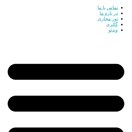
تماس با ما
در باره ما
تور مجازی
گالری
ویدئو