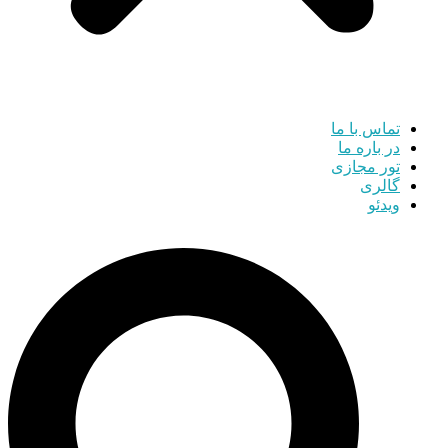
تماس با ما
در باره ما
تور مجازی
گالری
ویدئو