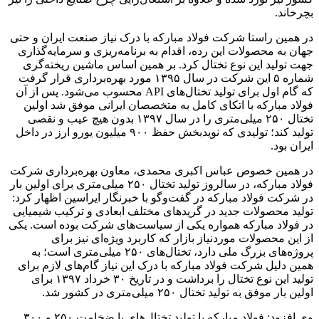
بچرخاند.
در همین راستا شرکت فولاد مبارکه با درک نیاز صنعت ایران و حتی
جهان به محصولات این رده، اقدام به برنامه‌ریزی و سرمایه‌گذاری
جهت تولید این نوع تختال کرد. بر همین اساس ماشین ریخته‌گری
شماره ۵ این شرکت در سال ۱۳۹۵ مورد بهره‌برداری قرار گرفت
که گام اول برای تولید تختال‌های API محسوب می‌شود. پس از آن
فولاد مبارکه با اتکای کامل به متخصصان ایرانی موفق شد اولین
تختال ۲۵۰ میلی‌متری را در سال ۱۳۹۷ بدون هیچ عیب و نقصی
تولید کند؛ تولیدی که نویدبخش حفظ ۹۰۰ میلیون یورو ارز در داخل
ایران بود.
در همین خصوص عباس اکبری محمدی، معاون بهره‌برداری شرکت
فولاد مبارکه، در سالروز تولید تختال ۲۵۰ میلی‌متری برای اولین بار
در شرکت فولاد مبارکه در گفت‌وگو با خبرنگار ایراسین اظهار کرد:
تولید محصولات جدید در گریدهای مختلف ابعادی و ترکیب شیمیایی
در فولاد مبارکه همواره یکی از سیاست‌های شرکت بوده است. یکی
از این محصولات موردنیاز بازار که کاربرد ویژه‌ای نیز برای
پروژه‌های بزرگ ملی دارد، تختال‌های ۲۵۰ میلی‌متری است؛ به
همین دلیل شرکت فولاد مبارکه با درک این نیاز گام‌های لازم برای
تولید این نوع تختال را برداشت و در تاریخ ۳۰ خرداد ۱۳۹۷ برای
اولین بار موفق به تولید تختال ۲۵۰ میلی‌متری در کشور شد.
وی افزود: فولاد مبارکه با تولید تختال‌های با ضخامت ۲۵۰ و ۳۰۰