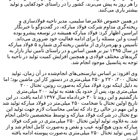
را هر روز به پیش می‌برند، کشور را در راستای خودکفایی و تولید
بیشتر یاری می‌کنند.
در همین خصوص غلامرضا سلیمی، مدیر ناحیه فولادسازی و
ریخته‌گری مداوم شرکت فولاد مبارکه، در گفت‌وگو با خبرنگار
ایراسین اظهار کرد: فولاد مبارکه همیشه در توسعه پیشرو بوده
است و این مسئله را برای ادامه فعالیت خود ضروری می‌داند.
تأسیس و بهره‌برداری از ماشین ریخته‌گری شماره ۵ فولاد مبارکه
در سال ۱۳۹۵ نیز بر همین اساس و در راستای تأمین نیاز بازار به
گریدهای مختلف فولادی و همچنین افزایش کمیت تولید در ناحیه با
توجه به پتانسیل موجود انجام شد.
وی افزود: بر اساس نیازسنجی‌های انجام‌شده در آن زمان، تولید
تختال ۲۰۰، ۲۲۰ و ۲۵۰ میلی‌متری در دستور کار این ماشین بود؛ اما
به دلیل اینکه نورد فولاد مبارکه به‌صورت روتین، تختال ۲۰۰
میلی‌متری بود، پس از حدود یک هفته به تولید ۲۰۰ میلی‌متری
بازگشتیم و این روند تا ۳۰ خردادماه سال ۱۳۹۷ ادامه یافت. در این
تاریخ اولین تختال با ضخامت ۲۵۰ میلی‌متر در فولاد مبارکه تولید شد
و این مهم در حالی رخ داد که تمامی محاسبات لازم جهت تولید این
نوع تختال در شرکت فولاد مبارکه و توسط متخصصین داخلی انجام
شد. به‌علاوه، تولید اولین تختال ۲۵۰ میلی‌متری در شرکت فولاد
مبارکه بدون هیچ‌گونه عیب و نقص و به‌صورت کامل انجام شد و از
آن پس تولید تختال ۲۵۰ میلی‌متری به‌صورت پیوسته ادامه یافته
است.