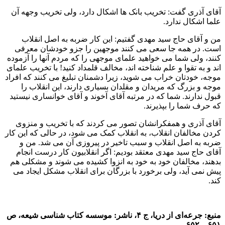
آقای آذری گفت: تخریب بانک ها اشکال دارد، ولی تخریب وجهه آن
علما اشکال ندارد.
من و آقای حاج سید مهدی گفتیم: این کار ضربه به اصل انقلاب
است. در همه جا سعی می کنند موجهین را جزو خودشان معرفی
کنند، ولی شما می خواهید علمای موجهی را که مردم آنها را آزموده
اند و به تقوا و علم شناخته اند، مخالف قلمداد کنید! با تخریب علمای
موجه، خودتان خراب می شوید، زیرا دشمنان تبلیغ می کنند که افراد
موجه و بزرگ که مریدان و مقلدان بسیاری دارند، این انقلاب را
قبول ندارند. شما که در مرتبه آقای آخوند و آقای خوانساری نیستید
که حرف شما را بپذیرند.
آقای آذری و همفکرانشان تصور می کردند که با تخریب و منزوی
کردن مخالفان انقلاب، به انقلاب کمک می شود، در حالی که این کار
ضربه به اصل انقلاب و سبب تاخیر در پیروزی آن می شد. من و
آقای حاج سید مهدی معتقد بودیم: اگر انقلابیون کار درست انجام
بدهند، مخالفان خود به خود به انزوا کشیده می شوند و مشکلی هم
پیش نمی آید، ولی برخورد با بزرگان برای انقلاب مشکل ایجاد می
کند.
منبع: جرعه‌ای از دریا، ج ۴، ناشر: موسسه کتاب شناسی شیعه، ص
۶۵۱ – ۶۵۲