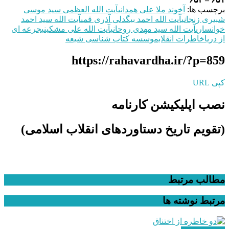
برچسب ها:
آخوند ملا علی همدانی
آيت‌ الله العظمی سید موسی
شبیری زنجانی
آیت الله احمد بیگدلی آذری قمی
آیت‌ الله سید احمد
خوانساری
آیت الله سید مهدی روحانی
آیت الله علی مشکینی
جرعه ای
از دریا
خاطرات انقلاب
موسسه کتاب شناسی شیعه
https://rahavardha.ir/?p=859
کپی URL
نصب اپلیکیشن کارنامه
(تقویم تاریخ دستاوردهای انقلاب اسلامی​)
مطالب مرتبط
مرتبط
نوشته ها