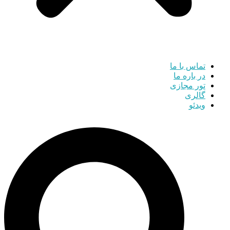
تماس با ما
در باره ما
تور مجازی
گالری
ویدئو