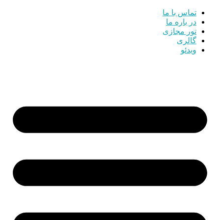
تماس با ما
در باره ما
تور مجازی
گالری
ویدئو