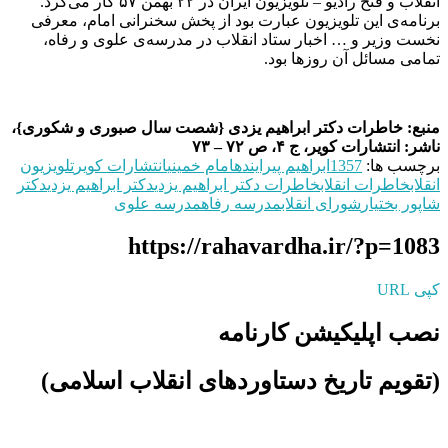
انقلاب و فتح رادیو – تلویزیون ایران در ۲۲ بهمن ۵۷ کار می‌کرد.
برنامه‌ی این تلویزیون عبارت بود از پخش سخنرانی امام، معرفی
نخست وزیر و … اخبار ستاد انقلاب در مدرسه‌ی علوی و رفاه،
تمامی مسائل آن روزها بود.
منبع: خاطرات دکتر ابراهیم یزدی {شصت سال صبوری و شکوری}،
ناشر: انتشارات کویر، ج ۴، ص ۷۲ – ۷۳
برچسب ها:
1357
ابراهیم پیراینده
امام خمینی
انتشارات کویر
تلویزیون
انقلاب
خاطرات انقلاب
خاطرات دکتر ابراهیم یزدی
دکتر ابراهیم یزدی
دکتر
شاپور بختیار
شورای انقلاب
مدرسه رفاه
مدرسه علوی
https://rahavardha.ir/?p=1083
کپی URL
نصب اپلیکیشن کارنامه
(تقویم تاریخ دستاوردهای انقلاب اسلامی​)