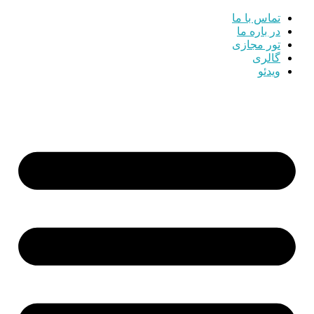
تماس با ما
در باره ما
تور مجازی
گالری
ویدئو