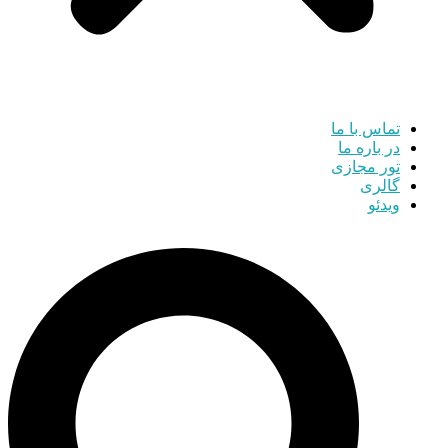
تماس با ما
در باره ما
تور مجازی
گالری
ویدئو