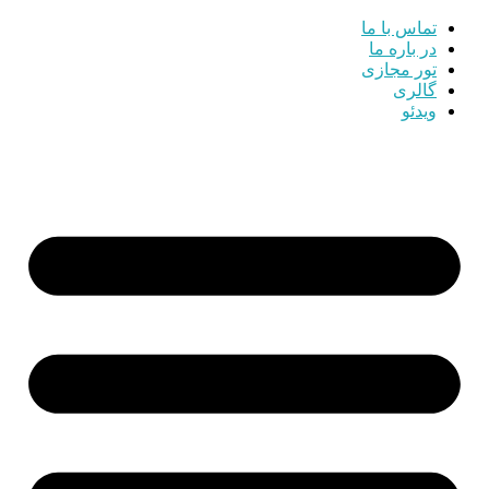
تماس با ما
در باره ما
تور مجازی
گالری
ویدئو