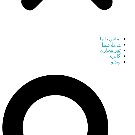
تماس با ما
در باره ما
تور مجازی
گالری
ویدئو