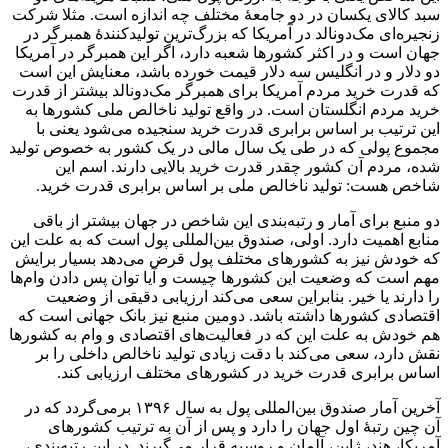
سبد کالای یکسان در دو جامعۀ مختلف چه اندازه است. مثلا شرکت
زنجیره‌ای مک‌دونالد در آمریکا که بزرگ‌ترین تولیدکنندۀ همبرگر در
جهان است و در اکثر کشورها شعبه دارد، اگر این همبرگر در آمریکا
دو دلار و در انگلیس سه دلار قیمت خورده باشد، معنایش این است
که قدرت خرید مردم آمریکا برای همبرگر مک‌دونالد بیشتر از قدرت
خرید مردم انگلستان است. در واقع تولید ناخالص ملی کشورها به
این ترتیب بر اساس برابری قدرت خرید سنجیده می‌شود یعنی با
مجموع پولی که در طی یک سال مالی در یک کشور به خصوص تولید
شده، مردم آن کشور چقدر قدرت خرید بالایی دارند. اسم این
شاخص هست: تولید ناخالص ملی بر اساس برابری قدرت خرید.
دو منبع برای آمار و رتبه‌بندی این شاخص در جهان بیشتر از باقی
منابع اهمیت دارد. اولی، صندوق بین‌المللی پول است که به علت این
که خودش نیز به کشورهای مختلف پول قرض می‌دهد بسیار برایش
مهم است که وضعیت این کشورها چیست و آیا توان پس دادن وام‌ها
را دارند یا خیر. بنابراین سعی می‌کند ارزیابی دقیقی از وضعیت
اقتصادی کشورها داشته باشد. دومین منبع نیز بانک جهانی است که
هم خودش به علت این که در فعالیت‌های اقتصادی و وام به کشورها
نقش دارد، سعی می‌کند با دقت زیادی تولید ناخالص داخلی را بر
اساس برابری قدرت خرید در کشورهای مختلف ارزیابی کند.
آخرین آمار صندوق بین‌المللی پول به سال ۱۳۹۶ برمی‌گردد که در
آن چین رتبۀ اول جهان را دارد و پس از آن به ترتیب کشورهای
آمریکا، هند، ژاپن، آلمان و روسیه قرار می‌گیرند. در این رتبه‌بندی،