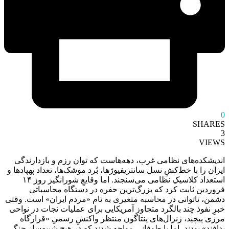
0
SHARES
3
VIEWS
اندیشکده‌های نظامی غرب، دهه‌هاست که توان رزم و بازدارندگی
ایران را با خط‌کشِ نسل سانتریفیوژها، بُرد موشک‌ها، تعداد پهپادها و
استعداد کلاسیکِ نظامی می‌سنجند. اما وقایعِ شورانگیز روز ۱۴
فروردین ثابت کرد که بزرگ‌ترین حفره در دستگاه محاسباتی
دشمن، ناتوانی در محاسبه متغیری به نام «مردم ایران» است. وقتی
خبرِ نفوذ چند بالگرد متجاوز آمریکایی برای عملیات نجات در نواحی
مرزی پیچید، ژنرال‌های پنتاگون منتظر واکنشِ رسمیِ «قرارگاه
پدافند» بودند، اما با طوفانی مواجه شدند که در هیچ شبیه‌ساز جنگی