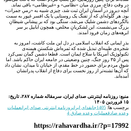
در وقتِ دفاع، مرزی میان «نظامی» و «غیرنظامی» باقی نماند.
آنچه دیروز در آسمانِ ایران ثبت شد، چیزی شبیه به «رمیِ جمرات»
بود. هر گلوله‌ای که از تفنگ یک روستایی یا یک افسر غیور به سمت
بالگردهای دشمن شلیک می‌شد، سنگی بود که بر پیشانیِ شیطانِ
بزرگ می‌نشست. این لشکریانِ مخلص، همچون ابابیل بر سر
ابرهه‌های زمان فرود آمدند.
بذرِ ایمانی که انقلاب اسلامی در دل این ملت کاشت، امروز به
شجره‌ی طیبه‌ای تبدیل شده که ثمره‌اش شکستنِ هیمنه‌ی
تکنولوژیک آمریکا با سلاح ایمان است. قطعا دشمن گمان نمی‌کرد
پس از ۳۵ روز جنگ، چنین وضعیتی در جامعه ایران حاکم باشد. اما
شوقِ مردم برای حضور در خط مقدم، از خیابان تا میدان، نشان داد
که آن‌ها تشنه‌تر از روز نخست برای دفاع از انقلاب پدرانشان
آمده‌اند.
منبع: روزنامه اینترنتی صدای ایران، سرمقاله شماره ۲۸۷، تاریخ:
۱۵ فروردین ۱۴۰۵
برچسب ها:
1405
جانفدای ایران
روزنامه اینترنتی صدای ایران
عملیات
وعده صادق
عملیات وعده صادق 4
https://rahavardha.ir/?p=17992