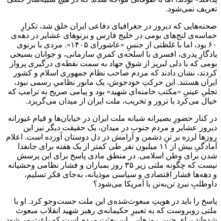
تعریف نمی‌شود.
صحنه‌هایی که دیروز در جغرافیای دفاعی ایران خلق شد، تکرارِ
حماسه‌ی لنج‌های بومی در خلیج فارس و برنوهای عشایر در دهه‌ی
۶۰ بود، اما با غلظتی از جنسِ «عاشورای ۱۴۰۵». مردی با برنوی
یادگارِ پدری، افسری با اسلحه‌ی کمریِ سازمانی، و جوانان بسیجی
بومی که با دلی لبریز از شوقِ جهاد به سمت نقطه‌ی درگیری پرواز
کردند، نشان دادند که مردم صاحب نظام جمهوری اسلام و کشور
ایران هستند. این حرکتِ خودجوش، یک مانور نظامیِ رسمی نبود،
تجلیِ عینیِ «مکتب خامنه‌ای شهید» بود و پیامی صریح به ترامپ که
خیال می‌کرد با ترور و تخریب، ملت ایران از میدان می‌گریزد.
در کنار حضورِ بصیرانه شبانه ملت ایران در خیابان‌ها و قیام غیورانه
دیروز عشایر و مردم جنوب در میدان، یک حقیقت دیگر نیز این
روزها لرزه بر تنِ دشمن و آرامش در دل دوستان آورده است. اعلام
آمادگیِ بیش از ۱۱ میلیون نفر طی کمتر از یک هفته برای جانفدا
شدن برای وطن اسلامی. در منطق مادی پاسخ برای این پرسش
نیست که چگونه ملتی زیر ۳۵ روز بمباران و فشار نظامی وحشیانه
و دهه‌ها فشار اقتصادی و سیاسی موذیانه، به‌جای فکر تسلیم،
داوطلبِ نبردِ تن‌به‌تن با آمریکا می‌شود؟
پاسخ را باید در هویتِ مبعوث‌شده‌ی این ملت جست‌وجو کرد. او با
ملتی روبروست که به تعبیرِ حکیمانه‌ی رهبر شهید انقلاب مبعوث
شده‌اند برای چنین روزهایی. این بعثتِ مردم است که باعث می‌شود