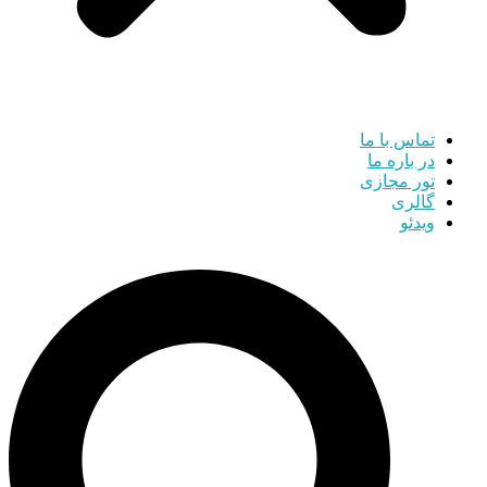
تماس با ما
در باره ما
تور مجازی
گالری
ویدئو