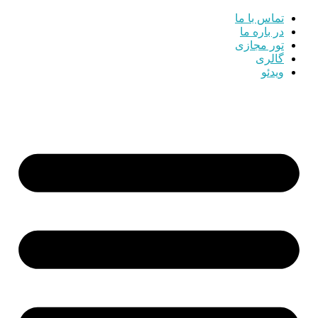
تماس با ما
در باره ما
تور مجازی
گالری
ویدئو