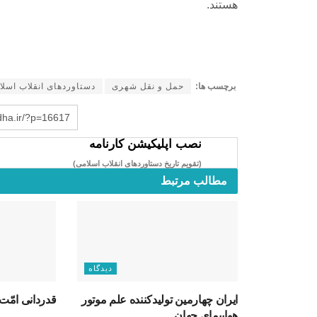
هستند.
برچسب ها:
حمل و نقل شهری
دستاوردهای انقلاب اسلا
rdha.ir/?p=16617
نصب اپلیکیشن کارنامه
(تقویم تاریخ دستاوردهای انقلاب اسلامی​)
مطالب مرتبط
دیدگاه
ایران چهارمین تولیدکننده علم موتور
قدردانی امّت 
هواپیمای جهان