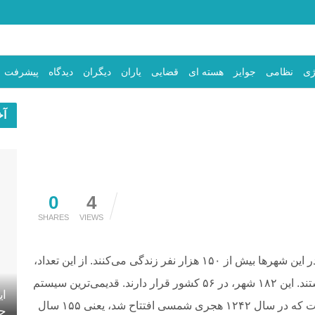
ژی
نظامی
جوایز
هسته ای
قضایی
یاران
دیگران
دیدگاه
پیشرفت
آخ
0
4
SHARES
VIEWS
در سراسر جهان، ۴۴۱۶ شهر بزرگ وجود دارد؛ یعنی در این شهرها بیش از ۱۵۰ هزار نفر زندگی می‌کنند. از این تعداد،
بنا به آمار سال ۱۳۹۶، فقط ۱۸۲ شهر دارای مترو هستند. این ۱۸۲ شهر، در ۵۶ کشور قرار دارند. قدیمی‌ترین سیستم
ای
مترو جهان، متعلق به شهر لندن پایتخت انگلستان است که در سال ۱۲۴۲ هجری شمسی افتتاح شد، یعنی ۱۵۵ سال
جه