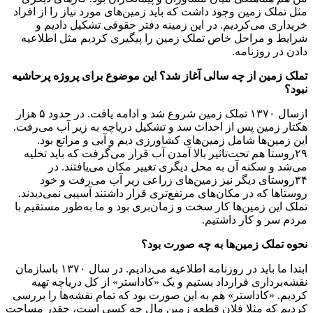
مثل تملک‌ زمین وجود داشت که باید زمین‌های مورد نیاز را از افراد
خریداری می‌کردیم. در این زمینه دفتر حقوقی تشکیل دادیم و
شرایط و مراحل خاص تملک زمین را پیگیری کردیم مثل اطلاعیه
دادن در روزنامه.
تملک زمین از چه‌ سالی آغاز شد؟ این موضوع برای پروژه پرحاشیه
نبود؟
از‌سال ۱۳۷۰ تملک زمین شروع شد و ادامه یافت. در حدود ۵‌ هزار
هکتار زمین پس از احداث سد و تشکیل دریاچه به زیر آب می‌رفت.
این زمین‌ها شامل زمین‌های کشاورزی دیم و آبی و مراتع بود.
۲۹روستا هم تحت‌تاثیر بالا آمدن آب قرار می‌گرفت که باید تخلیه
می‌شد و سکنه آن به محل دیگری تغییر مکان می‌یافتند. در
۳۴روستای دیگر نیز زمین‌های زراعی زیر آب می‌رفت و خود
روستاها که در مکان‌های مرتفع‌تری قرار داشتند آسیبی نمی‌دیدند.
تملک این زمین‌ها کار سخت و زمان‌بری بود و ما به‌طور مستقیم با
مردم سر و کار داشتیم.
نحوه تملک زمین‌ها به چه صورت بود؟
ابتدا ما باید در روزنامه اطلاعیه می‌دادیم. در‌ سال ۱۳۷۰ با‌سازمان
نقشه‌برداری قرارداد بستیم و یک «کاداستر» از کل دریاچه تهیه
کردیم. «کاداستر» هم به این صورت بود که تمام نقشه‌ها را بررسی
کردیم که مثلا فلان قطعه زمین مال چه کسی است، چقدر مساحت