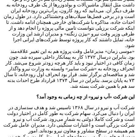
داشت مثل انتقال ماشین‌آلات و بولدوزرها از یک طرف رودخانه به
طرف دیگر آن. می‌دانید که رود کارون، پرآب‌ترین رودخانه ایران
است و در برخی فصل‌ها سیلاب‌های وحشتناکی دارد. در طول زمان
احداث جاده، مذاکره با شرکت‌های خارجی همچنان ادامه داشت. تا
اینکه شرکت برزیلی نتوانست تامین مالی پروژه را انجام دهد و از
طرفی وزیر وقت نیرو‌ «بیژن زنگنه» و مدیران ارشد این وزارت
خانه، تمایل داشتند که کار پروژه توسط شرکت‌های ایرانی اجرا
شود.
«موسی زمان» مدیرعامل وقت پروژه هم به این تغییر علاقه‌مند
بود. بنابراین در‌سال ۱۳۷۲ کار به پیمانکار داخلی سپرده شد. چون
زمان کافی در اختیار نبود و باید کار هرچه زودتر شروع می‌شد. کار
انحراف رودخانه به «شرکت سابیر» وابسته به وزارت نیرو واگذار
شد و مناقصه‌ای برگزار نشد. قرار بود انحراف اول رودخانه، تا‌ سال
۷۳ به پایان برسد. بنابراین در‌ سال ۱۳۷۴ قرارداد طرح احداث بدنه
سد هم با همین شرکت بسته شد.
این شرکت «آب و نیرو» از چه زمانی به وجود آمد؟
شرکت آب و نیرو در‌ سال ۱۳۶۸ تاسیس شد و هدف سدسازی در
ایران را دنبال می‌کرد. سهام شرکت به طور کامل در اختیار دولت
است و شرکت کاملا دولتی به شمار می‌رود. شرکت آب و نیرو
شرکت بزرگی است و اعتبارات سنگینی دارد. مدیران عامل شرکت
هم همیشه در سطح مشاور و معاون نیرو بوده‌اند. امور
سدسازی‌های بزرگ در رودخانه‌های اصلی مثل کارون و کرخه زیر