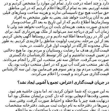
دارد و چند اصله درخت دارد. تمام این موارد را مشخص کردیم و در
نقشه آوردیم. بعد به تمام ارگان‌ها اعلام کردیم که در این مناطق
حق ساخت هیچ نوع تاسیساتی ندارند و هزینه ساخت و‌سازهای قبلی
هم به آنان پرداخت خواهد شد. یعنی به طور مشخص به افراد
و‌سازمان‌ها اطلاع دادیم که از این تاریخ به بعد اگر ساخت‌و‌ساز
جدیدی صورت بدهند، هزینه‌ای بابت آن پرداخت نخواهد شد ولی تا
زمان آب گیری دریاچه سد می‌توانید از ملک بهره‌برداری کنید. برای
این کار در روزنامه‌ها اطلاعیه دادیم و در روستاها آگهی پخش کردیم.
بعد از این مرحله، به‌ترتیب اولویت مناطق را فاز‌بندی کردیم. به طور
مثال محدوده کارگاه در اولویت اول قرار داشت. در بحث
قیمت‌گذاری هدف ما رضایت روستاییان و مردم بود. ما هیچ دخالتی
در تعیین قیمت نداشتیم و این کار توسط کارشناسان دادگستری
صورت می‌گرفت. حداقل سه نفر منتخب، این کار را انجام می‌دادند.
یک نفر منتخب شرکت آب نیرو که در اصل منتخب دولت بود، یک
نفر منتخب مردم بود و نفر سوم هم فی‌مابین بود. این سه کارشناس
قیمت‌گذاری می‌کردند و قیمت را اعلام می‌کردند.
در جریان قیمت‌گذاری اعتراض، تجمع یا آشوبی ایجاد نشد؟
به این صورت که شما عنوان کردید، نه. اما بدون حاشیه هم نبود.
بعضی وقت‌ها آدم‌هایی بودند که دل کندن برایشان مشکل بود اما
درنهایت همه چیز با ملاحظه و احتیاط صورت ‌گرفت. وقتی سند
زمین‌ها در دفترخانه به نام دولت ثبت می‌شد. دفترخانه مشخصات
زمین از نظر مساحت و تعداد درخت یا ساختمان به ما اعلام