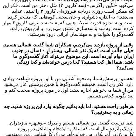
می‌گوید «نگین زاگرس» (سد کارون ۳) مثل دختر من است. فکر این
که ممکن است روزی دریاچه فیروزه‌ای کارون۳ را نبینم، عذابم
می‌دهد.» به‌ اندازه دشواری و جان‌سختی کوه‌هایی که منفجر کرده
است و به ‌اندازه قدرت سیلاب‌هایی که پشت سد بتونی کارون۳ مهار
کرده است، به سد و سد‌سازی عشق می‌ورزد. با این پیش درآمد،
گفت‌وگو را بخوانید و به مهندسان ایرانی درود بفرستید.
وقتی از پروژه بازدید می‌کردیم، همکاران شما گفتند، شمالی هستید.
خیلی جالب است که یک نفر شمالی، بیشتر از ۱۰‌سال در جنوب
ایران دوام آورده است. این موضوع می‌تواند آغاز گفت‌وگوی ما
باشد. شما اهل کجا هستید؟ کجا درس خوانده‌اید و کجا زندگی
می‌کنید؟
نخستین پرسش شما، به نحوه آشنایی من با این پروژه شباهت زیادی
دارد. تکراری است. همیشه گفت‌وگو‌ها با همین پرسش آغاز می‌شود.
من از شما می‌خواهم اجازه بدهید اول در مورد پروژه صحبت کنم و
بعد بگویم کجایی هستم.
هرطور راحت هستید. اما باید بدانیم چگونه وارد این پروژه شدید. چه
زمانی و به چه‌ترتیبی؟
شما درست گفتید. من شمالی هستم و متولد‌ «نوشهر» مازندران.
نزدیک پانزده‌سال است که ساکن «ایذه»ام و شاغل در پروژه
کارون۳. در آمریکا درس خوانده‌ام. مدرک کارشناسی من «مهندسی