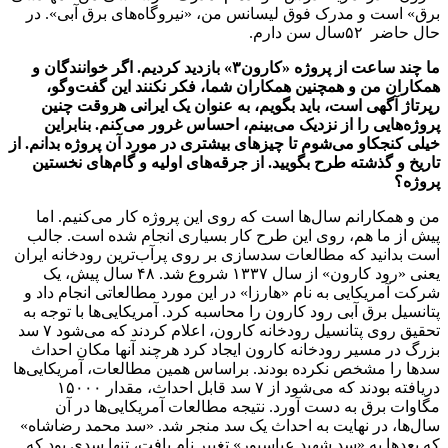
برق» است و مدرک فوق لیسانس من، «نیروگاه‌های برق آبی». در
حال حاضر ۵۲‌سال سن دارم.
ما چند ساعت از پروژه «کارون۳» بازدید کردیم. اگر خوانندگان و
همکاران من و همچنین همکاران شما، فکر نکنند این گفت‌وگو،
رپرتاژ آگهی است، باید بگویم، به عنوان یک ایرانی هروقت چنین
پروژه‌هایی را از نزدیک می‌بینم، احساس غرور می‌کنم. بنابراین
خیلی کنجکاو می‌شوم تا چیزهای بیشتری در مورد آن پروژه بدانم. از
تاریخ و گذشته طرح بگویید. از جرقه‌های اولیه و گام‌های نخستین
پروژه؟
من و همکارانم ‌سال‌ها است که روی این پروژه کار می‌کنیم. اما
پیش از ما هم، روی این طرح کار بسیاری انجام شده است. جالب
است بدانید که مطالعات سدسازی بر روی پرآب‌ترین رودخانه ایران
یعنی «رود کارون» از ‌سال ۱۳۳۷ شروع شد. ۴۸‌ سال پیش، یک
شرکت آمریکایی به نام «هارزا» در این مورد مطالعاتی انجام داد و
پتانسیل برق آبی رود کارون را محاسبه کرد. آمریکایی‌ها با توجه به
تحقیق روی پتانسیل رودخانه کارون، اعلام کردند که می‌شود ۷ سد
بزرگ در مسیر رودخانه کارون ایجاد کرد هرچند آنها مکان احداث
سد‌ها را مشخص نکرده بودند. براساس همین مطالعات، آمریکایی‌ها
دریافته بودند که می‌شود از ۷ سد قابل احداث، مقدار ۱۵۰۰۰
مگاوات برق به دست آورد. نتیجه مطالعات آمریکایی‌ها در آن‌
سال‌ها، در نهایت به احداث یک سد منجر شد. «سد محمد رضاشاه»
که بعدها به «سد شهید عباسپور» تغییر نام یافت، تنها سدی بود که