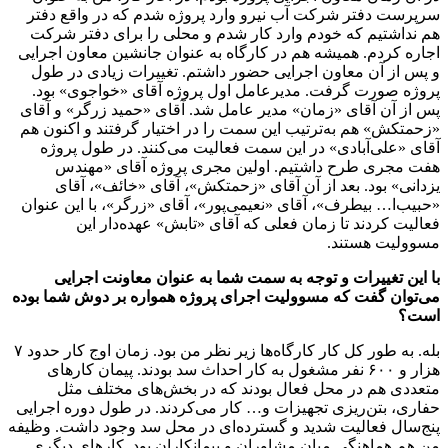
سرپرست دفتر شرکت آب نیرو وارد پروژه شدم که در واقع دفتر
هم‌ نداشتیم که خودم وارد کار شدم و محلی را برای دفتر شرکت
اجاره کردم. همیشه هم در کارگاه به عنوان جانشین معاون اجرایی
و پس از آن معاون اجرایی حضور داشتم. تغییرات زیادی در طول
پروژه صورت گرفت. مدیرعامل اول پروژه آقای «خواجوی» بود.
پس از آن آقای «زمان» مدیر عامل شد. آقای‌ «حمید زرگر» و آقای
«زحمتکش» هم به‌ترتیب این سمت را در اختیار گرفتند و اکنون هم
آقای «علی‌آبادی»‌ در این سمت فعالیت می‌کنند. در طول پروژه
هفت مجری طرح داشتیم. اولین مجری پروژه آقای «مهندس
یزدانی» بود. بعد از آن آقای «زحمتکش»، آقای «خائف»، آقای
«حبیب‌‌ا… بیطرف»، آقای «نعیمی‌پور»، آقای «زرگر»، با این عنوان
فعالیت کردند تا زمان فعلی که آقای «تابش» عهده‌دار این
مسوولیت هستند.
با این تغییرات و توجه به سمت شما به عنوان معاونت اجرایی
می‌توان گفت که مسوولیت اجرای پروژه همواره بر دوش شما بوده
است؟
بله. به طور کل کار کارگاه‌ها زیر نظر من بود. زمان اوج کار حدود ۷
هزار و ۶۰۰ نفر مشغول به کار احداث سد بودند. پیمان کار‌های
متعددی هم در محل فعال بودند که در بخش‌های مختلف مثل
حفاری، بتن‌ریزی‌ تجهیزات و… کار می‌کردند. در طول دوره اجرایی
پنج‌سال فعالیت شدید و گسترده‌ای در محل سد وجود داشت. وظیفه
من هم هماهنگی میان مشاوران و پیمانکاران بود. کارهای دیگری