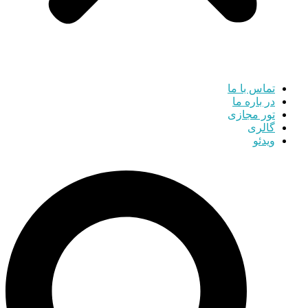
تماس با ما
در باره ما
تور مجازی
گالری
ویدئو