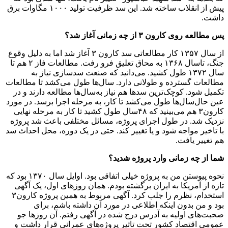
پیش از انقلاب ساخته شد. این سد ظرفیت تولید ۱۰۰۰ مگاوات برق
داشت.
پس مطالعه روی کارون ۳ از چه زمانی آغاز شد؟
از‌ سال ۱۳۵۷ کار مطالعاتی سد کارون ۳ آغاز شد اما به دلیل وقوع
جنگ، تا‌سال ۱۳۶۸ به محاق تعلیق فرو رفت. مطالعات فاز ۲ هم تا‌
سال ۱۳۷۲ طول کشید. می‌دانید که صنعت سدسازی نیاز به
مطالعات گسترده و طولانی دارد. ‌سال‌ها طول می‌کشد تا مطالعات
تکمیل شود. کوچک‌ترین سد‌ها هم نیاز به‌سال‌ها مطالعه دارند و در
عین حال‌سال‌ها طول می‌کشد تا کار، به مرحله اجرا برسد. در مورد
کارون۳ هم می‌بینید که ۴۸‌سال طول کشید تا کار به مرحله نهایی
نزدیک شد. در طول اجرای پروژه، مسائل مختلفی باعث شد پروژه
با تاخیر مواجه شود و یا تغییر کند. حتی در یک دوره، محل احداث سد
هم تغییر یافت.
شما از چه زمانی وارد پروژه شدید؟
نحوه پیوستن من به پروژه خیلی اتفاقی بود. اوایل ‌سال ۱۳۷۰ بود که
تازه از آمریکا به ایران برگشته بودم. همان روزهای اول، یک آگهی
استخدام، نظرم را جلب کرد. آگهی مربوط به همین پروژه کارون۳
بود و من بدون اینکه اطلاعی در مورد آن داشته باشم، برای
صحبت‌های اولیه به آدرس درج شده در آگهی رفتم. آن روزها جو
عمومی اقتصاد کشور تحت تاثیر پروژه‌های عمرانی قرار داشت و