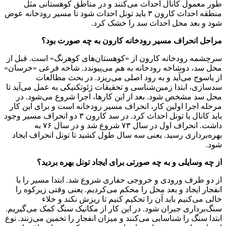
طور معمول کانال احداث می‌کنند و در مناطق کوهستانی مثل
منطقه احداث کارون ۳ باید تونل احداث شود تا مسیر رودخانه عوض
شود و بعد محل احداث سد را خشک کرد.
مراحل انحراف مسیر رودخانه کارون به چه صورت بود؟
سرچشمه رودخانه کارون از «کوهستان‌های کوهرنگ» است. قبل از
محل سد، دوشاخه رودخانه به هم می‌پیوندد. شاخه‌ فرعی «خرسان»
از یاسوج می‌آید و به رود اصلی می‌ریزد. در بحث مطالعات
سدسازی، ابتدا زمین‌شناسی و تحقیقات ژئوتکنیکی به عمل می‌آید تا
محل سد مشخص شود. بعد از این کارها، اجرا شروع می‌شود. در
مرحله اجرا اولین کار، انحراف مسیر رودخانه است و برای این کار
باید کانال یا تونل احداث کرد. در سد کارون ۳ دو انحراف مسیر وجود
داشت. انحراف اول در‌ سال ۷۳ شروع شد و در ‌سال ۷۶ به
بهره‌برداری رسید. یعنی سه‌ سال طول کشید تا تونل انحراف ایجاد
شود.
از چه وسایلی و به چه صورتی برای ایجاد تونل بهره بردید؟
از دو طرف ورودی و خروجی حفاری شروع شد. ابتدا مسیر را با
انفجار ایجاد و بعد محل را محکم می‌کردیم. یعنی وقتی زیرکوه را
خالی می‌کنیم باید آن را تحکیم کنیم تا ریزش نکند و خلاء
سنگ‌برداری جبران شود. در این کار از مکانیک سنگ کمک می‌گیریم.
ابتدا سنگ را شناسایی می‌کنند و میزان انفجار را تخمین می‌زنند. نوع