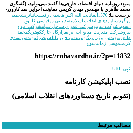
منبع: روزنامه دنیای اقتصاد، خارجی‌ها گفتند نمی‌توانید، {گفتگوی
محمد طاهری با مهندس مهدی کریمی معاونت اجرایی سد کارون}
برچسب ها:
1370
آلمان
آیت الله اکبر هاشمی رفسنجانی
اتريش
حميد
زرگر
دستاوردهای انقلاب اسلامی
سد بتنی دوقوسی کارون
3
سوئد
شركت سابير
شركت عمران ساحل سپاه
شرکت آب و
نیرو
شرکت مدیریت منابع آب ایران
قرارگاه خارك
كوهرنگ
محمد
طاهری
مهندس بیژن زنگنه
مهندس حبیب الله بیطرف
مهندس مهدی
کریمی
موسی زمان
ياسوج
https://rahavardha.ir/?p=11832
کپی URL
نصب اپلیکیشن کارنامه
(تقویم تاریخ دستاوردهای انقلاب اسلامی​)
مطالب مرتبط