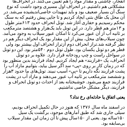
انفجار، چاشنی و مقدار مواد را هم تعیین می‌کنند. در انحراف‌ها
مشکلاتی هم داشتیم. در انحراف اول مسیری وجود داشت که نوع
سنگ آن بسیار ضعیف بود و باید تمهیدات خاصی‌اندیشیده می‌شد. در
آن محل یک طاق بتنی ایجاد کردیم و تا جایی پیش رفتیم که به سنگ
محکم رسیدیم و حفاری آغاز شد. تونل انحراف حدود ۶۱۳متر طول
و ۱۳متر هم قطر دارد. در این تونل باید یک‌هزار و هشتصد مترمکعب
بر ثانیه آب از آن عبور می‌کرد تا امکان عبور سیلاب به وجود می‌آمد.
چون سیلاب‌های محل، بیش از این مقدار بود یک انحراف دیگر هم در
نظر گرفته شد.‌تراز انحراف دوم از‌تراز انحراف اول بیشتر بود ولی
قطر هر دو تونل یکسان بود. طول تونل دوم ۵۴۰متر بود. این دو تونل
در سواحل راست و چپ رودخانه قرار دارد. علاوه بر دو تونل
انحراف، یک «فرازبند» هم ایجاد کردیم. ایجاد فرازبند بدین منظور بود
که در زمان کار بر روی «پی» ‌سد اگر سیل بیاید، بتوانیم مازاد آب را
پشت فرازبند نگه داریم تا «پی» آسیب نبیند. تونل‌های ما حدود ۳هزار
و ششصد مترمکعب بر ثانیه آب عبور می‌دهند و مازاد آب در پشت
فرازبند جمع می‌شود. خوشبختانه بعد از احداث دو تونل انحراف و
فرازبند، دیگر مشکل خاصی نداشتیم.
یعنی اتفاق یا حادثه‌ای رخ نداد؟
در اسفند ماه ‌سال ۱۳۷۶ که هنوز در حال تکمیل انحراف بودیم،
سیلی جاری شد که طبق آمار‌های موجود، برگشت یک سیل
۱۵۰ساله بود. یعنی از ۱۵۰سال پیش تا آن زمان این مقدار سیلاب
بی‌سابقه بود.