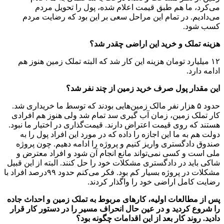
می‌کرد، ما هم طبق قیمت اعلام شده، پول را تحویل مردم
می‌دادیم. در تمام این مراحل سعی بر این بود که رضایت مردم
کسب شود.
هزینه تملک و خرید این اراضی چقدر شد؟
۱۲‌ میلیارد تومان هزینه این کار شد که البته تملک زمین هنوز هم
ادامه دارد.
این مقدار پول صرف خرید زمین از چند نفر شد؟
حدود ۵‌ هزار نفر مالک زمین‌هایی بودند که توسط ما خریداری شد.
کار تملک زمین، زمان آب گیری سد تمام شد ولی هنوز هم افرادی
هستند که روی قیمت اعتراض دارند. قیمت‌گذاری در اختیار ما نبود.
دولت هم به ما این اجازه را داده که در مورد این افراد پول را به
صندوق دادگستری واریز کنیم و پروژه را ادامه دهیم. چون پروژه
ملی است و کسی نمی‌تواند مانع انجام آن شود و افراد معترض و
شاکی باید در دادگستری مشکلات خود را حل کنند. البته از این قبیل
مشکلات در پروژه بسیار کم بود. فکر می‌کنم حدود ۹۹درصد افراد با
رضایت کامل اراضی خود را واگذار کردند.
پس از مطالعات اولیه، کارهای مربوط به تملک زمین و احداث جاده
را شروع کردید و در عین حال انحراف مسیر را در دستور کار قرار
دادید. روند کار بعد از این اقدامات چگونه بود؟