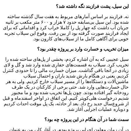
این سیل، پشت فرازبند نگه داشته شد؟
نه. فرازبند بر اساس آمار‌های مربوط به هفت‌ سال گذشته ساخته
شده بود. این سیل بی‌سابقه حدود ۷ هزار و ۶۰۰ متر مکعب بر ثانیه
جریان آب داشت که چهار پل را کاملا خراب کرد و اقداماتی که برای
ایجاد فرازبند صورت گرفته بود از بین رفت. وقوع این سیلاب تجربه
خوبی برای آگاهی کامل ما از سیلاب‌های کارون بود.
میزان تخریب و خسارت وارد بر پروژه چقدر بود؟
سیل عجیبی که به آن اشاره کردم، بخشی از پل‌های ساخته شده را
تخریب کرد. سیلاب به قسمت‌های حفاری شده وارد شد و گل و لای
زیادی در آنجا باقی گذاشت. میزان خسارت مالی را تا حدودی کنترل
کردیم. یعنی در هنگام بارش شدید باران و احتمال سیلاب
ماشین‌آلات و دستگاه‌ها را از مسیر سیلاب خارج کردیم. ولی به هر
حال خسارت‌هایی وارد شد. حتی برخی از کارکنان در یک طرف
رودخانه گیر افتاده بودند. چون پل‌ها تخریب شده بود و ما مجبور
شدیم درخواست هلی‌کوپتر کنیم. این اتفاق در اواخر اسفندماه و قبل
از شروع‌سال جدید رخ داد. بعد از حادثه، یک پل موقت احداث کردیم
و دوباره عملیات اجرایی آغاز شد.
سمت شما در آن هنگام در این پروژه چه بود؟
در آن زمان معاون اجرایی پروژه بودم. در آغاز کار، من به عنوان