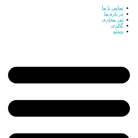
تماس با ما
در باره ما
تور مجازی
گالری
ویدئو