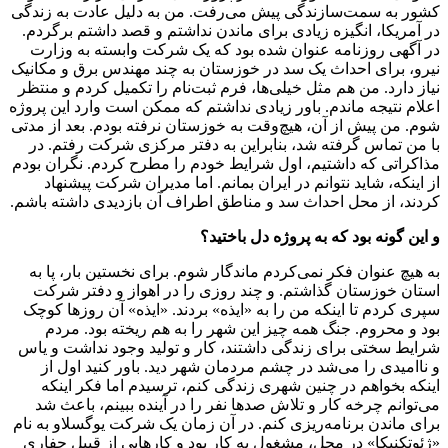
کشور به سمت‌سازندگی پیش می‌رفت. من به دلیل عادت به زندگی
در آمریکا، انگیزه زیادی برای ماندن نداشتم و قصد داشتم برگردم.
در آگهی روزنامه عنوان شده بود که یک شرکت وابسته به وزارت
نیرو، برای احداث یک سد در خوزستان به چند مهندس برق و مکانیک
نیاز دارد. من هم مثل خیلی‌ها، فرم ثبت‌نام را تکمیل کردم و منتظر
اعلام نتیجه ماندم. باور زیادی نداشتم که ممکن است وارد این پروژه
شوم. من پیش از آن، هیچ‌وقت به خوزستان نرفته بودم. بعد از مدتی
با من تماس گرفته شد، بنابراین به دفتر مرکزی شرکت رفتم. در
مذاکراتی که داشتیم، اول شرایط خودم را مطرح کردم. نگران بودم
از اینکه، شاید نتوانم در ایران بمانم. اما مدیران شرکت پیشنهاد
کردند، از محل احداث سد و مناطق اطراف آن بازدیدی داشته باشم.
و این گونه بود که به پروژه دل باختید؟
به هیچ عنوان فکر نمی‌کردم ماندگار شوم. برای نخستین بار، پا به
استان خوزستان گذاشتم. و چند روزی را در اهواز و دفتر شرکت
سپری کردم تا اینکه من را به «ایذه» بردند. «ایذه» آن روزها کوچک
بود و محروم. جنگ همه چیز این شهر را به هم ریخته بود. مردم
شرایط سختی برای زندگی داشتند، کار و تولید وجود نداشت و یاس
و ناامیدی را می‌شد در چشم مردمان شهر دید. باور کنید اول از
اینکه بخواهم در چنین شهری زندگی کنم، ترسیدم اما فکر اینکه
می‌توانم چرخه کار و تلاش صدها نفر را در آینده ببینم، باعث شد
برای ماندن برنامه‌ریزی کنم. در آن زمان یک شرکت یوگسلاو به نام
«ژئوتکنیکا» در محل، مشغول به کار بود و کارهایی از قبیل حفاری