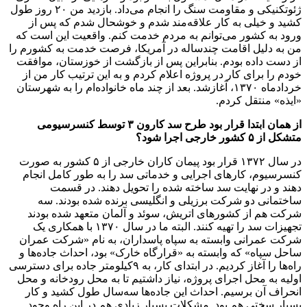
ژئوتکنیکی و مقاومت سنگ را انجام می‌داد. بازدید من ۲۰ روز طول
کشید و خیلی به کار علاقه‌مند شدم و خوشحال شدم که پس از
ورود به کشور می‌توانم به مردم خدمت کنم. واقعیت این است که
من به دلیل اقامت چندساله در آمریکا، فرصت خدمت به کشورم را
از دست داده بودم. بنابراین پس از بازگشت از خوزستان، موافقت
خودم را برای کار در پروژه اعلام کردم و به این‌ ترتیب کار من از
خرداد‌ماه ۱۳۷۰، آغازشد. بعد از چند ماه خانواده‌ام را به شهرستان
«ایذه» منتقل کردم.
از همان ابتدا قرار بود طرح سد کارون ۳ توسط کنسرسیومی
متشکل از ۵ کشور خارجی اجرا شود؟
در‌ سال ۱۳۷۲ قرار بود پیمان کاران خارجی از ۵ کشور به‌ صورت
کنسرسیوم، کارهای اجرایی و خدماتی سد را به‌ طور کامل انجام
دهند و در نهایت سد ساخته شده را تحویل دهند. در قسمت
ساختمانی دو شرکت برزیلی و انگلیسی برنده شده بودند. سه
شرکت هم از کشورهای اتریش، سوئد و آلمان متعهد شده بودند
تجهیزات سد را تهیه کنند. البته ما در‌ سال ۱۳۷۰ با همکاری یک
شرکت عمرانی وابسته به سپاه پاسداران، به نام «شرکت عمران
ساحل سپاه» که وابسته به «قرارگاه خارک» بود، احداث جاده‌ها و
راه‌ها را آغاز کردیم. در ابتدای کار، به ۹‌کیلومتر جاده برای دسترسی
اولیه به محل اجرای پروژه، نیاز داشتیم تا به محل رودخانه و محل
انحراف آن برسیم. احداث این جاده‌ها سه‌سال طول کشید و کار
بسیار سختی هم بود. مشکلات بسیار زیادی هم در این راه وجود