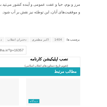
مرز و بوم، حیا و عفت عمومی و آینده کشور می‌تپد به 
و موفقیت‌های آنان، این توطئه نیز نقش بر آب شود.
برچسب ها:
1404
اکبر مظفری
دختران انقلاب
دس
rdha.ir/?p=16357
نصب اپلیکیشن کارنامه
(تقویم تاریخ دستاوردهای انقلاب اسلامی​)
مطالب مرتبط
دیدگاه