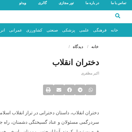
تماس با ما
در باره ما
تور مجازی
گالری
ویدئو
خانه
فرهنگی
علمی
پزشکی
صنعتی
کشاورزی
عمرانی
انر
خانه
دیدگاه
دختران انقلاب
اکبر مظفری
دختران انقلاب، داستان دخترانی در تراز انقلاب اس
سردرگمی مسئولان و عناد گسیختگی دشمنان، راه جدی
فرصت تبدیل کردند. آنها از جنس مومنان راسخی هست