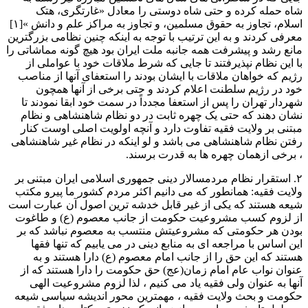
شاه حمله کرده و حتی شاه دوستی را معادل «غارتگرى، هتک
اسلام، تجاوز به حقوق مسلمین، و تجاوز به مراکز علم و دانش »[۱]
معرفی کردند و به این ترتیب با توجه به اینکه چنین نظامی بزرگترین
مانع رشد و پیشرفت همه جانبه ملت ایران بود هیچ گونه مماشاتی را
با این نظام نپذیرفتند تا جایی که شرط ملاقات خود با عواملی از
رژیم که خواهان ملاقات با ایشان بودند را استعفای آنها از مناصب
خود در رژیم سلطنت اعلام کردند و حتی برخی از آنها همچون
شهردار تهران را پس از استعفا مجدداً در سمت خود ابقا نمودند تا
نشان دهند که حتی یک چهره ثابت در دو نظام شاهنشاهی و نظام
مبتنی بر ولایت فقیه تفاوت دارد و آنچه اولویت اصلی اوست کنار
رفتن نظام شاهنشاهی می باشد و لو اینکه در نظام غیر شاهنشاهی
، برخی ازهمان چهره ها به قدرت برسند.
۲. استقرار نظام مردمسالار دینی جمهوری اسلامی ایران مبتنی بر
ولایت فقیه: همانطور که می دانیم اکثر مردم کشور ما پیرو مکتب
شیعه هستند که یکی از غیر قابل خدشه ترین اصول آن عبارت است
از لزوم کسب مشروعیت حکومت از جانب معصوم (ع) و طاغوت
بودن هر حکومتی که مشروعیتش منتسب به معصوم نباشد که بر
این اساس با مراجعه ای به منابع دینی در می یابیم که تنها فقها
هستند که این حق را از جانب امام معصوم (ع) دارا هستند و به
عنوان نواب عام امام زمان(عج) حق حکومت را دارا هستند که از
آنها به عنوان ولی فقیه یاد می کنیم ، لذا لزوم مشروعیت الهی
حکومت و بحث ولایت فقیه ، مهمترین محور اندیشه سیاسی شیعه