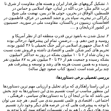
۱. تشکیل گروههای طرفدار ایران و هسته های مقاومت از شرق تا
غرب عالم مثلِ: حزب الله در لبنان، جهاد اسلامی و حماس در
فلسطین، الوفاق در بحرین، حوثی ها در یمن، نهضت ملی شیخ
زکزاکی در نیجریه، سپاه بدر و حشد الشعبی در عراق، فاطمیون در
افغانستان، زینبیون در پاکستان، مقاومت ملی در سوریه، حسینیون
در کشور آذربایجان و ….
۲. تبدیل شدن به بانفوذ ترین قدرتِ منطقه ای از نظر آمریکا و
روسیه و چین دهم. و… درضمن، تمام این پیشرفتها، درحالی بوده
که ۸ سال جمهوری اسلامی درگیر جنگ تحمیلی با ۴۶ کشور بوده،
تحریم های کمر شکن علمی و اقتصادی داشته و فروش نفت نسبت
به زمان شاه از ۶ تا ۱۰ میلیون بشکه در روز به حداکثر ۲میلیون
بشکه رسیده و جمعیت هم از ۳۶ تا ۴۰ میلیون نفر به ۸۷ میلیون نفر
رسیده و به همین نسبت هزینه های رشد و توسعه و پیشرفت هم
چند برابر شده است. (منبع: کتاب صعود چهل ساله)
بررسی تفصیلی برخی دستاوردها:
در این راستا راهکاری که برای تحلیل و ارزیابی مهم ترین دستاوردها
این منظور مناسب تر است تقسیم بندی این دستاوردها به چند بخش
می باشد که ما در اینجا آن را به دستاوردهای سیاسی ، فرهنگی ،
اجتماعی ، اقتصادی و علمی تقسیم بندی می کنیم ، هر چند می توان
با توجه به پیشرفت هایی که در عرصه های دیگر وجود دارد تقسیم
بندی های دیگری را هم به این تقسیمات اضافه نمود که با توجه به