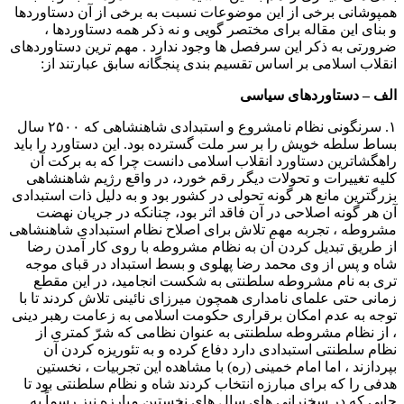
همپوشانی برخی از این موضوعات نسبت به برخی از آن دستاوردها
و بنای این مقاله برای مختصر گویی و نه ذکر همه دستاوردها ،
ضرورتی به ذکر این سرفصل ها وجود ندارد . مهم ترین دستاوردهای
انقلاب اسلامی بر اساس تقسیم بندی پنجگانه سابق عبارتند از:
الف – دستاوردهای سیاسی
۱. سرنگونی نظام نامشروع و استبدادی شاهنشاهی که ۲۵۰۰ سال
بساط سلطه خویش را بر سر ملت گسترده بود. این دستاورد را باید
راهگشاترین دستاورد انقلاب اسلامی دانست چرا که به برکت آن
کلیه تغییرات و تحولات دیگر رقم خورد، در واقع رژیم شاهنشاهی
بزرگترین مانع هر گونه تحولی در کشور بود و به دلیل ذات استبدادی
آن هر گونه اصلاحی در آن فاقد اثر بود، چنانکه در جریان نهضت
مشروطه ، تجربه مهم تلاش برای اصلاح نظام استبدادی شاهنشاهی
از طریق تبدیل کردن آن به نظام مشروطه با روی کار آمدن رضا
شاه و پس از وی محمد رضا پهلوی و بسط استبداد در قبای موجه
تری به نام مشروطه سلطنتی به شکست انجامید، در این مقطع
زمانی حتی علمای نامداری همچون میرزای نائینی تلاش کردند تا با
توجه به عدم امکان برقراری حکومت اسلامی به زعامت رهبر دینی
، از نظام مشروطه سلطنتی به عنوان نظامی که شرّ کمتری از
نظام سلطنتی استبدادی دارد دفاع کرده و به تئوریزه کردن آن
بپردازند ، اما امام خمینی (ره) با مشاهده این تجربیات ، نخستین
هدفی را که برای مبارزه انتخاب کردند شاه و نظام سلطنتی بود تا
جایی که در سخنرانی های سال های نخستین مبارزه نیز رسماً به