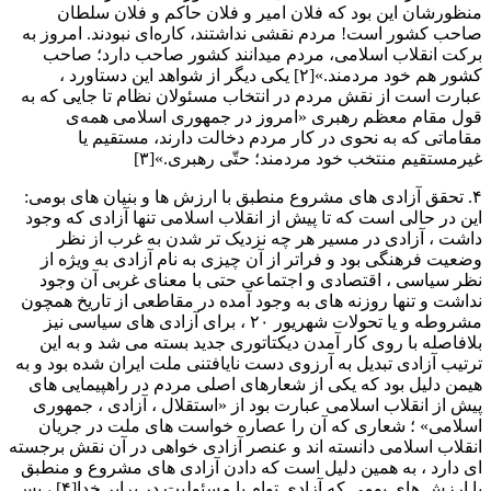
منظورشان این بود که فلان امیر و فلان حاکم و فلان سلطان
صاحب کشور است! مردم نقشی نداشتند، کاره‌ای نبودند. امروز به
برکت انقلاب اسلامی، مردم میدانند کشور صاحب دارد؛ صاحب
کشور هم خود مردمند.»[۲] یکی دیگر از شواهد این دستاورد ،
عبارت است از نقش مردم در انتخاب مسئولان نظام تا جایی که به
قول مقام معظم رهبری «امروز در جمهوری اسلامی همه‌ی
مقاماتی که به نحوی در کار مردم دخالت دارند، مستقیم یا
غیرمستقیم منتخب خود مردمند؛ حتّی رهبری.»[۳]
۴. تحقق آزادی های مشروع منطبق با ارزش ها و بنیان های بومی:
این در حالی است که تا پیش از انقلاب اسلامی تنها آزادی که وجود
داشت ، آزادی در مسیر هر چه نزدیک تر شدن به غرب از نظر
وضعیت فرهنگی بود و فراتر از آن چیزی به نام آزادی به ویژه از
نظر سیاسی ، اقتصادی و اجتماعی حتی با معنای غربی آن وجود
نداشت و تنها روزنه های به وجود آمده در مقاطعی از تاریخ همچون
مشروطه و یا تحولات شهریور ۲۰ ، برای آزادی های سیاسی نیز
بلافاصله با روی کار آمدن دیکتاتوری جدید بسته می شد و به این
ترتیب آزادی تبدیل به آرزوی دست نایافتنی ملت ایران شده بود و به
هیمن دلیل بود که یکی از شعارهای اصلی مردم در راهپیمایی های
پیش از انقلاب اسلامی عبارت بود از «استقلال ، آزادی ، جمهوری
اسلامی» ؛ شعاری که آن را عصاره خواست های ملت در جریان
انقلاب اسلامی دانسته اند و عنصر آزادی خواهی در آن نقش برجسته
ای دارد ، به همین دلیل است که دادن آزادی های مشروع و منطبق
با ارزش های بومی که آزادی توام با مسئولیت در برابر خدا[۴] ، پس