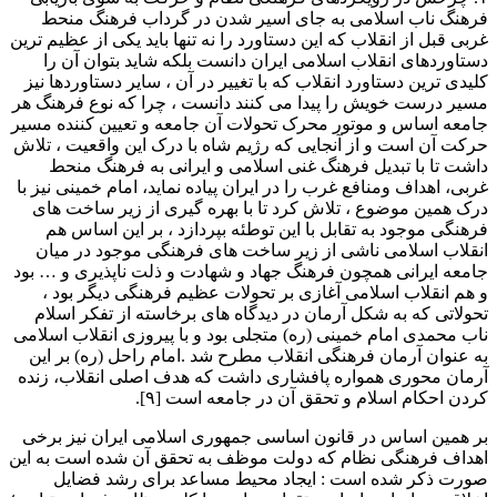
فرهنگ ناب اسلامی به جای اسیر شدن در گرداب فرهنگ منحط
غربی قبل از انقلاب که این دستاورد را نه تنها باید یکی از عظیم ترین
دستاوردهای انقلاب اسلامی ایران دانست بلکه شاید بتوان آن را
کلیدی ترین دستاورد انقلاب که با تغییر در آن ، سایر دستاوردها نیز
مسیر درست خویش را پیدا می کنند دانست ، چرا که نوع فرهنگ هر
جامعه اساس و موتور محرک تحولات آن جامعه و تعیین کننده مسیر
حرکت آن است و از آنجایی که رژیم شاه با درک این واقعیت ، تلاش
داشت تا با تبدیل فرهنگ غنی اسلامی و ایرانی به فرهنگ منحط
غربی، اهداف ومنافع غرب را در ایران پیاده نماید، امام خمینی نیز با
درک همین موضوع ، تلاش کرد تا با بهره گیری از زیر ساخت های
فرهنگی موجود به تقابل با این توطئه بپردازد ، بر این اساس هم
انقلاب اسلامی ناشی از زیر ساخت های فرهنگی موجود در میان
جامعه ایرانی همچون فرهنگ جهاد و شهادت و ذلت ناپذیری و … بود
و هم انقلاب اسلامی آغازی بر تحولات عظیم فرهنگی دیگر بود ،
تحولاتی که به شکل آرمان در دیدگاه های برخاسته از تفکر اسلام
ناب محمدی امام خمینی (ره) متجلی بود و با پیروزی انقلاب اسلامی
به عنوان آرمان فرهنگی انقلاب مطرح شد .امام راحل (ره) بر این
آرمان محوری همواره پافشاری داشت که هدف اصلی انقلاب، زنده
کردن احکام اسلام و تحقق آن در جامعه است [۹].
بر همین اساس در قانون اساسی جمهوری اسلامی ایران نیز برخی
اهداف فرهنگی نظام که دولت موظف به تحقق آن شده است به این
صورت ذکر شده است : ایجاد محیط مساعد برای رشد فضایل