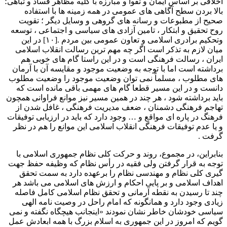
اخلاقی بر اساس ایمان و تقوا و مبارزه با کلیه مظاهر فساد و تباهی؛
بالا بردن سطح آگاهی های عمومی در همه زمینه ها با استفاده
صحیح از مطبوعات و رسانه های گروهی و وسایل دیگر ؛ تقویت
روح تحقیق و ابتکار ، تامین آزادی های سیاسی و اجتماعی ، توسعه
وتحکیم برادری اسلامی و تعاون عمومی بین مردم .[۱۰] در این
میان لازم به تذکر است اگر چه مهم ترین رسالت انقلاب اسلامی
ایران ، رسالت فرهنگی است و در این راستا گام های خوبی هم
برداشته است اما با توجه به وضعیت موجود و مقایسه آن با آرمان
های مطلوب ، مسلماً نمی توان وضعیت موجود را وضعیت مطلوب
دانست و در این مسیر قطعا گام های مهمی باقی مانده است که
باید برداشته شود ، هر چند در همین مسیر نیز موانع فراوانی همچون
تهاجم فرهنگی دشمنان ، ضعف مدیریت فرهنگی ، غافل شدن از
فرهنگ در پاره ای مواقع و … وجود دارد که باید در ارزیابی توفیقات
و یا عدم توفیقات فرهنگی انقلاب اسلامی این موانع را هم در نظر
گرفت .
بنابراین، در مجموع، روند و حرکت کلی نظام جمهوری اسلامی با
توجه به قرار گرفتن ولی فقیه در رأس نظام که وظیفه حفظ جهت
گیری کلی نظام و مهندسی نظام را برعهده دارد به سمت تحقق
اهداف اسلامی و بر پایی احکام و ارزش های اسلامی می باشد هر
چند تا رسیدن به نقطه آرمانی و تحقق نظام اسلامی کامل فاصله
زیادی وجود دارد و همانگونه که امام راحل در وصیت نامه الهی
سیاسی خودشان خاطر نشان نمودند «اینجانب هیچگاه نگفته و نمی
گویم که امروز در این جمهوری به اسلام بزرگ با همه ابعادش عمل