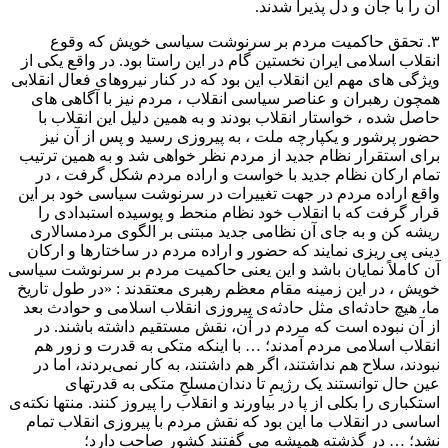
آن را با جان و دل پذیرا شدند.
۳. تحقق حاکمیت مردم بر سرنوشت سیاسی خویش که وقوع
انقلاب اسلامی ایران نخستین گام در این راستا بود. در واقع یکی از
ویژگی های مهم این انقلاب این بود که در کنار نیروهای فعال انقلابی
همچون رهبران و عناصر سیاسی انقلاب ، مردم نیز با آگاهی های
حاصل شده ، خواستار انقلاب بودند و به همین دلیل این انقلاب با
حضور پرشور و یکپارچه ملت ، به پیروزی رسید و پس از آن نیز
برای استقرار نظام جدید از مردم نظر خواهی شد و به همین ترتیب
تمام ارکان نظام جدید با خواست و اراده مردم شکل گرفت ، در
واقع اراده مردم در جهت تغییرات در سرنوشت سیاسی خود بر این
قرار گرفت که با انقلاب خود نظام منحط و پوسیده استبدادی را
ریشه کن و به جای آن نظامی جدید مبتنی بر الگوی مردمسالاری
دینی پی ریزی نمایند که حضور و اراده مردم در ساختارها و ارکان
آن کاملاً نمایان باشد و این یعنی حاکمیت مردم بر سرنوشت سیاسی
خویش ، در این زمینه مقام معظم رهبری معتقدند : «در طول تاریخ
ما، هیچ حادثه‌ای مثل حادثه‌ی پیروزی انقلاب اسلامی و حوادث بعد
از آن نبوده است که مردم در آن، نقش مستقیم داشته باشند. در
انقلاب اسلامی مردم آمدند؛ … با اینکه متکی به قدرت و زور هم
نبودند، سلاح هم نداشتند، اگر هم داشتند، به کار نمی‌بردند، اما در
عین حال توانستند یک رژیمِ تا دندان‌مسلحِ متکی به قدرتهای
استکباری را بکلی از پا در بیاورند و انقلاب را پیروز کنند. منتها نکته‌ی
اساسی در انقلاب ما این بود که نقش مردم با پیروزی انقلاب تمام
نشد؛ … در گذشته همیشه می گفتند کشور صاحب دارد؛