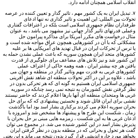
انقلاب اسلامی همچنان ادامه دارد.
۷. تبدیل ایران به یک کشور مهم ، تاثیر گذار و تعیین کننده در عرصه
تحولات بین المللی: این اهمیت و تاثیر گذاری نه تنها ادعای
طرفداران نظام جمهوری اسلامی است بلکه در اعترافات گفتاری
وعملی قدرتهای تاثیر گذار جهانی نیز مشهود می باشد ، به عنوان
مثال درخواست های مکرر آمریکا برای مذاکره پیرامون حل
مشکلاتی که با آن در کشورهایی همچون عراق مواجه شده است و
یا ترس از تحرکات ایران در قبال تهدید های آمریکایی ها بر علیه
کشورهای متحد ایران همچون سوریه که باعث عملی نشدن حمله به
این کشور شد و نیز تلاش های مضاعف برای جلوگیری از قدرت
یافتن هر چه بیشتر ایران ، همه وهمه حاکی از اعتراف عملی
کشورهای غربی به قدرت مهم وتاثیر گذار در منطقه و جهان می
باشد ، علاوه بر این در اکثر تحولات منطقه ای شاهد نقش آفرینی
جمهوری اسلامی ایران هستیم به گونه ای که هر تحرکی بدون در
نظر گرفتن نقش کشورمان به نتیجه نمی رسد چنانکه در سوریه
غربی ها ومتحدان منطقه ای آنها بارها اعلام کردند که حاضر نیستند
نقشی برای ایران قائل شوند و نخستین پیشنهادی که که برای حل
بحران سوریه اعلام می کردند برکناری بشار اسد بود اما باگذشت
زمان ، شکست این طرح ها و پیشنهاد ها مشخص شد و امروزه با
اذعان غربی ها به این شکست ، زمزمه هایی مبنی بر حل بحران با
پذیرش بشار اسد در این کشور شنیده می شد. در مجموع می توان
گفت هر تحول و بحرانی که در منطقه بدون در نظر گرفتن ایران
بخواهد مورد چاره اندیشی قرار گیرد بدون نتیجه می ماند و این یعنی