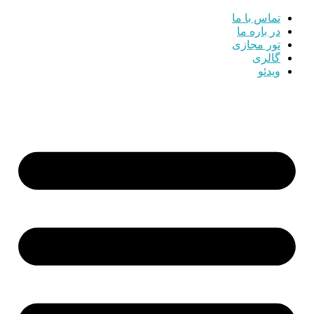
تماس با ما
در باره ما
تور مجازی
گالری
ویدئو