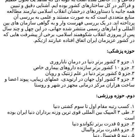
و فراگیر در کل ساختارهای کشور بوده ایم. آشنایی دقیق و تبیین
همه جانبه با دستاوردهای درخشان انقلاب اسلامی نیازمند مطالعه
منابع متعددی است که به صورت مستند و علمی به بررسی آن
پرداخته اند. در یک بررسی فهرست وار و به گواهی سازمان های بین
المللی و آمارهای رسمی منتشر شده جهانی، در این چهل و چند سال
پس از پیروزی انقلاب شکوهمند اسلامی، برخی از پیشرفت هایی که
در کشور عزیزمان ایران اتفاق افتاده عبارتند از:یکم.
حوزه پزشکی:
۱. جزو ۴ کشور برترِ دنیا در درمانِ ناباروری
۲. جزو ۱۰ کشور برتر سازنده داروهای بیماری خاص
۳.جزو ۵ کشور برتر دنیا در علم ژنتیک و رویان
۴. جزو ۴ کشور اول جهان در ارتوپدی، عملهای زیبایی، پیوند اعضا و
ساخت هزاران مرکز درمانی مجهز در شهر و روستا
دوم. حوزه ورزشی:
۱. کسب رتبه مقام اول تا سوم کشتی دنیا
۲. طی ۳ المپیک بین المللی قوی ترین وزنه برداران دنیا ایران بوده
است
۳. جزو ۵ قدرت برتر تکواندو دنیا
۴. جزو ۸قدرت برتر والیبال
۵. رتبه ۵ فوتسال دنیا