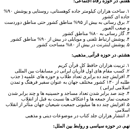
هفتم. در حوزه رفاه اجتماعی:
۱. ساخت هزاران کیلومتر جاده کوهستانی، روستایی و پوشش ۹۰%
جاده ای کشور
۲. برق رسانی به بیش از ۹۵% مناطق کشور حتی مناطق دوردست
و صعب العبور
۳. گاز رسانی به ۸۰% مناطق کشور
۴. پوشش ارتباط تلفنی و موبایلی در بیش از ۹۰% مناطق کشور
۵. پوشش اینترنت در بیش از ۸۰% مساحت کشور
هشتم. در حوزه قرآنی_مذهبی:
۱. تربیت هزاران حافظ کلِ قرآن کریم
۲. کسب مقام های اول قاریان ایرانی در مسابقات بین المللی
۳. افزایش چند ده برابری تعداد طلاب و حوزه های علمیه ( جذب
طلبه از ۱۳۰ کشور مختلف جهان به عنوان سفیر فرهنگ و تمدن
اسلامی ایرانی )
۴. چند صد برابر شدن تعداد مساجد و حسینیه ها و چند برابر شدن
جمعیت نماز جمعه ها و اعتکاف ها نسبت به قبل از انقلاب
۵. افزایش چند ده ها میلیونی جمعیت شیعیان جهان متأثر از انقلاب
اسلامی
۶. انتشار هزاران جلد کتاب در موضوعات دینی و مذهبی
نهم. در حوزه سیاسی و روابط بین الملل: