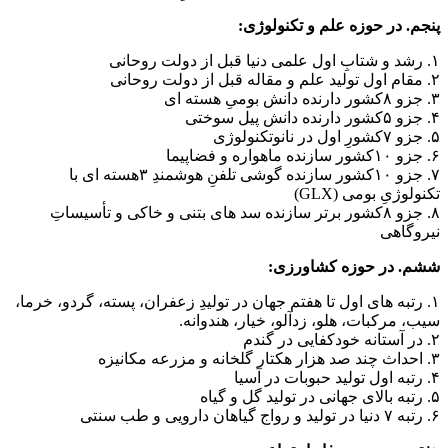
پنجم. در حوزه ️علم و تکنولوژی:
۱. رشد و شتابِ اول علمی دنیا قبل از دولت روحانی
۲. مقام اول تولید علم و مقاله قبل از دولت روحانی
۳. جزو ۸کشور دارنده دانش بومیِ هسته ای
۴. جزو ۵کشور دارنده دانش پیل سوختی
۵. جزو ۷کشورِ اول در نانوتکنولوژی
۶. جزو ۱۰کشور سازنده ماهواره و فضاپیما
۷. جزو ۱۰کشور سازنده گوشی تلفنِ هوشمندِ ۳هسته ای با
تکنولوژیِ بومی (GLX)
۸. جزو ۸کشور برتر سازنده سد های بتنی و خاکی و تأسیساتِ
نیروگاهی
ششم. در حوزه کشاورزی:
۱. رتبه های اول تا هفتم جهان در تولیدِ زعفران، پسته، گردو، خرما،
سیب، مرکبات، هلو، زدآلو، خیار، هندوانه.
۲. در آستانه خودکفایی در گندم
۳. احداث چند صد هزار هکتار گلخانه و مزرعه مکانیزه
۴. رتبه اول تولید حبوبات در آسیا
۵. رتبه بالای جهانی در تولید گل و گیاه
۶. رتبه ۷ دنیا در تولید و رواج گیاهان دارویی و طب سنتی