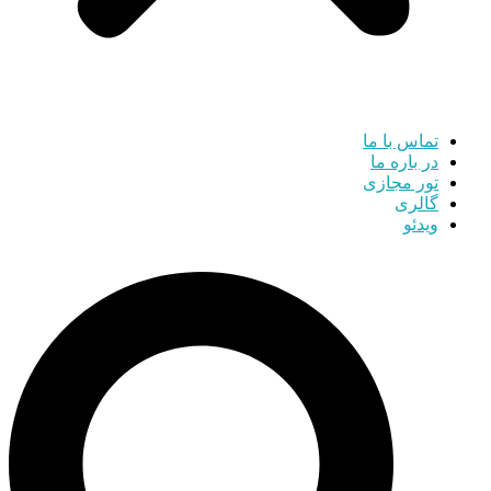
تماس با ما
در باره ما
تور مجازی
گالری
ویدئو