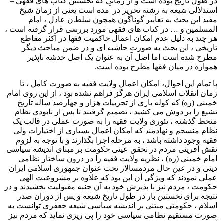
در طول تاریخ بوده است و از زمانی که نخستین کتاب های فقهی –
استدلالی شیعه به رشته تحریر در آمده است یعنی از زمان شیخ
مفید این بحث به تعابیر گوناگون همچون سلطان عادل ، امام
المسلمین و … در کتاب های فقهی مورد بررسی قرار گرفته است ،
هر چند به دلیل عدم امکان اعمال حاکمیت فقها در اکثر مقاطع
تاریخی ، این بحث به صورت حاشیه ای و در ضمن مباحث دیگر
مطرح شده است اما اصل آن به عنوان یک اصل خدشه ناپذیر
همواره در میان فقها مطرح بوده است.
با تمام این احوال، امکان اعمال ولایت فقیه به صورت کامل ، تا
زمان انقلاب اسلامی ایران هرگز فراهم نشده بود ، از این روی امام
خمینی (ره) که کوله باری از تجربیات هزار و چهارصد ساله تاریخ
تشیع را بر دوش می کشید ، تصمیم گرفتند تا پس از نابودی نظام
منحط گذشته ، تئوری ولایت فقیه را به صورت عملی در قالب یک
نظام منسجم و نهادمند که امکان اعمال بسیاری از اختیارات ولی
فقیه وجود داشته باشد ، به مرحله اجرا بگذارند و با توجه به لزوم
نقش آفرینی مردم در تحقق عینی حکومت بر مبنای اندیشه سیاسی
امام خمینی (ره) ، نظریه ولایت فقیه را در درون ساختار نظامی
دینی و در عین حال مردمسالار تحت عنوان جمهوری اسلامی ایران
عملی نمودند که ویژگی آن این بود که علاوه بر مشروعیت الهی
حکومت ، مردم نیز با پذیرش خود به آن جنبه مقبولیت بخشیدند و در
نتیجه برای نخستین بار در طول تاریخ شیعه و پس از دوران صدر
اسلام ، حکومتی مبتنی بر اندیشه سیاسی شیعه جعفری توانست به
صورت مستقیم نظامی سیاسی خود را پی ریزی نماید که مردم نیز