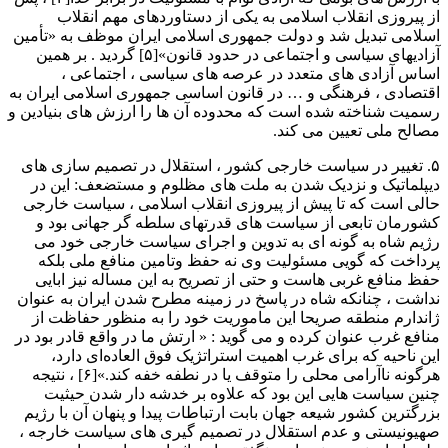
از پیروزی انقلاب اسلامی به یکی از دستاوردهای مهم انقلاب
اسلامی تبدیل شد و دولت جمهوری اسلامی ایران موظف به «تأمین
آزادیهای سیاسی و اجتماعی در حدود قانون»[۵] گردید . بر همین
اساس آزادی های متعدد در عرصه های سیاسی ، اجتماعی ،
اقتصادی ، فرهنگی و … در قانون اساسی جمهوری اسلامی ایران به
رسمیت شناخته شده است که محدوده آن ها را ارزش های بنیادین و
مصالح ملی تعیین می کند.
۵. تغییر در سیاست خارجی کشور ، استقلال در تصمیم سازی های
دیپلماتیک و نزدیک شدن به ملت های مظلوم و مستضعف: این در
حالی است که تا پیش از پیروزی انقلاب اسلامی ، سیاست خارجی
کشورمان تابعی از سیاست های قدرتهای سلطه گر جهانی بود و
رژیم شاه به گونه ای به تدوین و اجرای سیاست خارجی خود می
پرداخت که گویی مسئولیت وی نه حفظ وتامین منافع ملی بلکه
حفظ منافع غربی هاست و حتی از تصریح به این مساله نیز ابایی
نداشت ، چنانکه شاه در پاسخ در زمینه مطرح شدن ایران به عنوان
ژاندارم منطقه صریحا این ماموریت خود را به منظور حفاظت از
منافع غرب عنوان کرده و می گوید : « ارتش ما در واقع قادر بود در
این ناحیه که برای غرب اهمیت استراتژیک فوق العاده‌ای دارد،
هرگونه ناآرامی محلی را متوقف یا در نطفه خفه کند.»[۶] ، نتیجه
چنین سیاست هایی این بود که علاوه بر خدشه دار شدن حیثیت
بزرگترین کشور شیعه جهان بابت ارتباطات پیدا و پنهان آن با رژیم
صهیونیستی و عدم استقلال در تصمیم گیری های سیاست خارجه ،