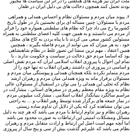
ملت ایران نیز هزینه های هنگفتی را در اثر این سیاست ها مجبور
بودند تحمل کنند همچون دخالت های بی دلیل ایران در ظفار.
۶. پیوند میان مردم و مسئولان نظام و احساس همدلی و همراهی
مردم با مسئولان: چنین مساله ای برای نخستین بار در طول تاریخ
کشورما رخ می داد چرا که نظام های سلطنتی همواره خود را فراتر
از مردم می دانستند و به همین جهت کلیه اعضای سلطنتی به همراه
مسئولین کشور سعی می کردند تا با پناه بردن به کاخ های مجلل
خود ، به هر میزان که می توانند از مردم فاصله بگیرند ، همچنین
همین اعتقاد ، مهم ترین منشا این تصور غلط در نظام شاهنشاهی
بود که اساسا مردم حق دخالت در سیاست و حکومت ندارند ، با
تمام این احوال با پیروزی انقلاب اسلامی ایران که مردم نقش اصلی
و اساسی در پیروزی آن داشتند رهبران انقلاب نه تنها خود را از
مردم متمایز نکردند بلکه همچنان همدلی و پیوستگی میان مردم و
مسئولان برقرار ماند به ویژه همدلی میان مردم و رهبران ارشد
نظام که تجلی این همدلی را می توان در استقبال از مسئولان عالی
نظام به ویژه مقام معظم رهبری در سفرهای استانی ، مشارکت در
مراسم سالگرد بنیانگذار انقلاب اسلامی ، مشارکت میلیونی مردم
در نماز جمعه های برگزار شده توسط رهبر انقلاب و … به راحتی
می توان مشاهده کرد که یکی از دلایل آن تداوم ساده زیستی
رهبران نظام و نیز تداوم ارتباط با مردم می باشد که هر چند به دلیل
مسائل ومشکلات امنیتی این ارتباطات به صورت محدود می باشد
اما آنچه مهم است اصل این ارتباط و ارادت متقابل مردم و رهبران
نظام می باشد که علیرغم گذشت بیش از سی و پنج سال از پیروزی