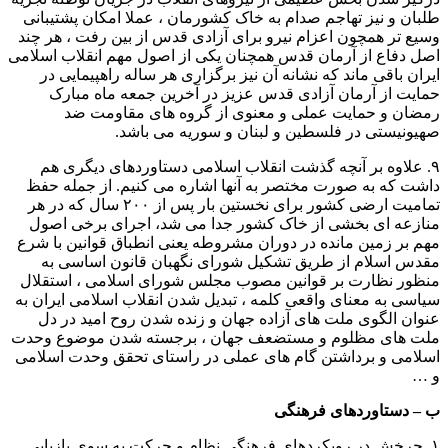
طلبان و نیز تهاجم صدام به خاک کشورمان ، عملا امکان پشتیبانی
وسیع تر همچون اعزام نیرو برای آزادی قدس از بین رفت ، هر چند
اصل دفاع از آرمان قدس همچنان یکی از اصول مهم انقلاب اسلامی
ایران باقی ماند که نشانه آن نیز برگزاری هر ساله راهپیمایی در
حمایت از آرمان آزادی قدس عزیز در آخرین جمعه ماه مبارک
رمضان و حمایت عملی و معنوی از گروه های مقاومت ضد
صهیونیستی در فلسطین و لبنان و سوریه می باشد.
۹. علاوه بر آنچه گذشت انقلاب اسلامی دستاوردهای دیگری هم
داشت که به صورت مختصر به آنها اشاره می کنیم. از جمله حفظ
تمامیت ارضی کشور برای نخستین بار پس از ۲۰۰ سال که در هر
منازعه ای بخشی از خاک کشور جدا می شد، اجرای برخی اصول
مهم بر زمین مانده در دوران مشروطه یعنی انطباق قوانین با شرع
مقدس اسلام از طریق تشکیل شورای نگهبان قانون اساسی به
منظور نظارت بر قوانین مصوب مجلس شورای اسلامی ، استقلال
سیاسی به معنای واقعی کلمه ، تبدیل شدن انقلاب اسلامی ایران به
عنوان الگوی ملت های آزاده جهان و زنده شدن روح امید در دل
ملت های مظلوم و مستضعف جهان ، برجسته شدن موضوع وحدت
اسلامی و برداشتن گام های عملی در راستای تحقق وحدت اسلامی
و …
ب – دستاوردهای فرهنگی
۱. چرخش در رویکردهای فرهنگی نظام و حرکت به سوی بازیابی