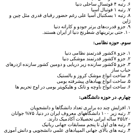
۶. رتبه ۴ فوتسال ساحلی دنیا
۷. رتبه ۱ فوتبال آسیا
۸. رتبه ۱ بسکتبال آسیا علی رغم حضور رقبای قدری مثل چین و
ژاپن
۹. جزو قدرت‌های برتر جودو و کاراته دنیا
۱۰. حتی برترینهای شطرنج دنیا از ایران هستند.
سوم. حوزه نظامی:
۱. جزو ۸کشور قدرتمندِ نظامی دنیا
۲. جزو ۷کشور قدرتمند موشکی دنیا
۳. جزو ۵کشور سازنده زیر دریایی و دومین کشور سازنده اژدرهای
حباب ساز
۴. ساخت انواع موشک کروز و بالستیک
۵. ساخت انواع پهبادهای پیشرفته بومی
۶. ساخت انواح ناوچه و تانک و هلیکوپتر بومی در اوج تحریم‌ ها
چهارم. در حوزه دانشگاهی:
۱. افزایش چند ده برابری تعداد دانشگاها و دانشجویان
۲. رتبه زیر ۱۰۰ دانشگاههای معروف ایران در دنیا، ۷۵% جوانان
۲۰تا۳۵ ساله ایرانی تحصیلات آکادمیک دارند.
۳. رتبه های اول تا پنجم مسابقات جهانی رباتیک
۴. رتبه های بالای جهانی المپیادهای علمیِ دانشجویی و دانش آموزی