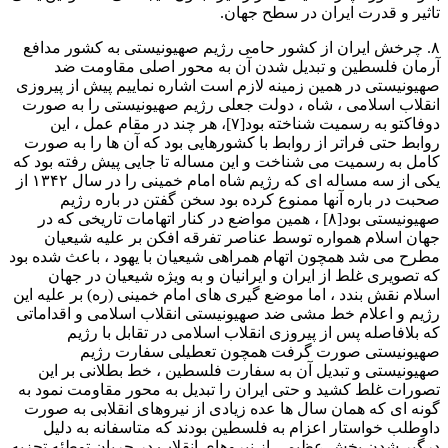
تاثیر و قدرت ایران در سطح جهان.
۸. چرخش ایران از کشور حامی رژیم صهیونیستی به کشور مدافع
آرمان فلسطین و تبدیل شدن آن به محور اصلی مقاومت ضد
صهیونیستی در همین زمینه لازم است اشاره نماییم پیش از پیروزی
انقلاب اسلامی ، شاه ، دولت جعلی رژیم صهیونیستی را به صورت
دوفاکتو به رسمیت شناخته بود[۷]، هر چند در مقام عمل ، این
روابط حتی فراتر از روابط با کشورهایی بود که آن ها را به صورت
کامل به رسمیت می شناخت و این مساله تا جایی پیش رفته بود که
یکی از سه مساله ای که رژیم شاه امام خمینی را در سال ۱۳۴۲ از
صحبت در باره آنها ممنوع کرده بود سخن گفتن در باره رژیم
صهیونیستی بود[۸] ، همین مواضع در کنار اتهامات تاریخی که در
جهان اسلام همواره توسط عناصر تفرقه افکن بر علیه شیعیان
مطرح می شد همچون اتهام همراهی شیعیان با یهود ، باعث شده بود
که تصویری غلط از ایران و ایرانیان و به ویژه شیعیان در جهان
اسلام نقش بندد ، اما موضع گیری های امام خمینی (ره) بر علیه این
رژیم و اعلام خط مشی ضد صهیونیستی انقلاب اسلامی و اقداماتی
که بلافاصله پس از پیروزی انقلاب اسلامی در تقابل با رژیم
صهیونیستی صورت گرفت همچون تعطیلی سفارت رژیم
صهیونیستی و تبدیل آن به سفارت فلسطین ، خط بطلانی بر این
تصورات غلط کشید و حتی ایران را تبدیل به محور مقاومت نمود به
گونه ای که همان سال ها عده زیادی از نیروهای انقلابی به صورت
داوطلب خواستار اعزام به فلسطین بودند که متاسفانه به دلیل
درگیر شدن بخش عظیمی از نیروهای انقلاب در جریان توطئه تجزیه