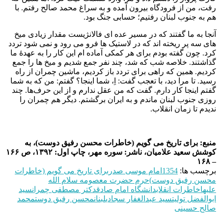
رفت، من از فرودگاه بیرون آمده و به سراغ محمد صالح رفتم. با
هم به جنوب لبنان رفتیم؛ حسابی جنگ بود.
آنجا به ما گفتند که در مسیر عده ای فالانژیست مقدار زیادی میخ
های سه پر ریخته اند که در لاستیک ها فرو می رود و نمی شود تردد
کرد. چون گفته بودم برای هر کمکی آماده ام این کار را به عهدهٔ ما
گذاشتند. خلاصه شب که شد، چند نفر جمع شدیم و میخ ها را جمع
کردیم. همین که راهی برای تردد باز کردیم، ماشین چمران از راه
رسید. تا مرا دید، با تعجب گفت: اِ، شما اینجا؟ گفتم: من که به شما
گفتم اینجا کار دارم. گفت که من عقل ندارم و از این حرف‌ها. چند
روزی جنوب لبنان ماندم و به ایران برگشتم. دیگر هم چمران را
ندیدم تا زمان انقلاب.
منبع: برای تاریخ می گویم (خاطرات محسن رفیق دوست)، به
کوشش سعید علامیان، ناشر: سوره مهر، چاپ اول: ۱۳۹۲، ص ۱۶۶
– ۱۶۸
برچسب ها:
1354
امام موسی صدر
برای تاریخ می گویم (خاطرات
محسن رفیق دوست)
حرم حضرت معصومه سلام الله
علیها
خاطرات انقلاب
دانشگاه امام صادق
دکتر مصطفی چمران
سید
ابوالفضل تولیت
سید عبدالغفار سجادی
لبنان
محسن رفیق دوست
محمد
صالح حسینی