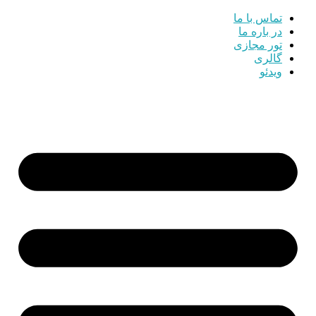
تماس با ما
در باره ما
تور مجازی
گالری
ویدئو