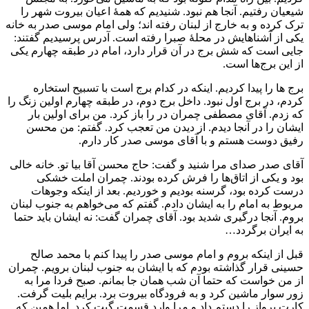
شیعیان رفتیم. آنجا هم نبود. شنیدیم که همۀ اعیان بیروت شهر را
ترک کرده و به خارج از لبنان رفته اند؛ ولی امام موسی صدر به خانه
یکی از آشناهایش در محلهٔ صبرا رفته است. آدرس پرسیدیم گفتند:
جایی است که شش برج در آن قرار دارد، امام در طبقه چهارم یکی
از این برج‌ها است.
برج ها را پیدا کردیم. اینکه در کدام برج است با تسبیح استخاره
کردم، در برج اول نبود. داخل برج دوم، در طبقه چهارم اولین زنگ را
که زدم. آقای مصطفی چمران در را باز کرد. من برای اولین بار
ایشان را در آنجا دیدم. از دیدن من تعجب کرد. گفتم: من محسن
رفیق دوست هستم و با آقای موسی صدر کار دارم.
آقای صدر صدای مرا شنید و گفت: حاج محسن آقا بیا تو. خانه خالی
بود و یکی از اتاق‌ها را فرش کرده بودند. چمران املت خشکی
درست کرده بود، گرسنه بودیم و خوردیم. بعد از اینکه وجوهات
مربوط به امام را به ایشان دادم. گفتم که می‌خواهم به جنوب لبنان
بروم. آنجا درگیری شدید بود. آقای چمران گفت: نه ایشان باید حتما
به ایران برگردد…
قبل از اینکه بروم و امام موسی صدر را پیدا کنم با محمد صالح
حسینی قرار گذاشته بودم که با ایشان به جنوب لبنان برویم. چمران
از من خواست که حتما آن شب همان جا بمانم. صبح فردا مرا به
زور سوار ماشین کرد و به فرودگاه بیروت برد. برایم بلیت گرفت.
کارت پرواز را دستم داد و مرا وارد قسمت گیت کرد. اما همین که