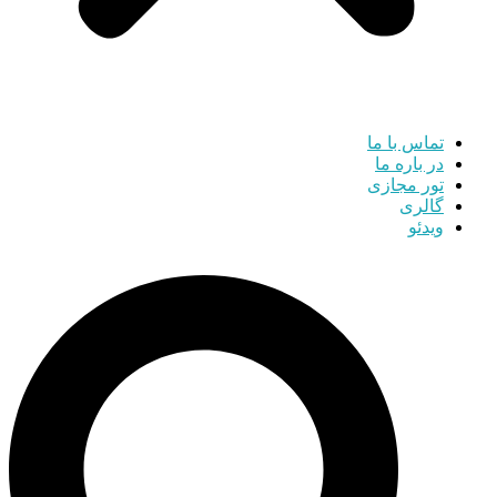
تماس با ما
در باره ما
تور مجازی
گالری
ویدئو