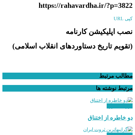
https://rahavardha.ir/?p=3822
کپی URL
نصب اپلیکیشن کارنامه
(تقویم تاریخ دستاوردهای انقلاب اسلامی​)
مطالب مرتبط
مرتبط
نوشته ها
دوران مبارزه
دو خاطره از اختناق