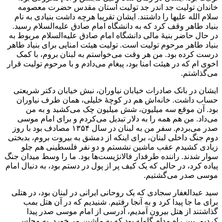
خاندان تولیت جد اندر جد تولیت آستان مقدس حضرت معصومه
سلام الله علیها را داشتند. ایشان تقریبا هرچه داشت بنیادی به نام
بنیاد طاهر وقف کرد که به دانشگاه امام صادق علیه‌السلام رسید.
در حال حاضر بنیۀ مالی دانشگاه امام صادق علیه‌السلام مربوط به
بنیاد طاهر مرحوم تولیت است. تولیت هیئت امنایی برای بنیاد طاهر
درست کرده بود. من هر وقت می‌خواستم به لبنان بروم، با کمک
اخوی ام که در هیئت امنا بود، پیغام می‌دادم و با مرحوم تولیت قرار
می‌گذاشتم.
ایشان در بانک صادرات خیابان نیاوران، نبش خیابان دکتر شریعتی
حساب داشت. خانه‌اش هم در کوچۀ خلیلی، همان طرف نیاوران
بود. آن موقع سه میلیون، شش میلیون چک می‌کشید و به من
می‌داد. من هم همه را به دلار تبدیل می‌کردم و برای امام موسی
صدر می‌بردم. سفر من به لبنان در سال ۱۳۵۴ مصادف بود با روز
دوم جنگ داخلی لبنان، برای اینکه از دمشق به بیروت بروم، بدبختی
زیادی کشیدم عقب ماشین نشستم و دو نفر فلسطینی هم جلو
سوار شدند. راننده طرفدار فالانژیست‌ها بود. ما را وسط میدان جنگ
پیاده کرد، در حالی که یک کیف پر از پول در دستم بود، به دنبال امام
موسی صدر می‌گشتیم.
سید عبدالغفار سجادی که یک روحانی ایرانی در لبنان بود، در هتلی
برای ما جا پیدا کرد و به آنجا رفتیم. شنیدیم که در آن هتل بمب
گذاشتند از هتل بیرون آمدیم، آدرسی از امام موسی صدر پیدا
کردیم. بین راه مدام گلوله بود که به ماشین می‌خورد. به مجلس