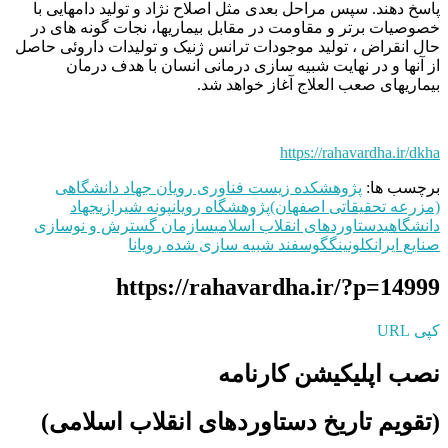
پاسخ دهند. سپس مراحل بعدی مثل اصلاح نژاد و تولید دامهایی با
خصوصیات برتر و مقاومت در مقابل بیماریها، نجات گونه های در
حال انقراض ، تولید موجودات ترانس ژنیک و تولیدات داروئی حاصل
از آنها و در نهایت شبیه سازی درمانی انسان با هدف درمان
بیماریهای صعب العلاج آغاز خواهد شد.
https://rahavardha.ir/dkha
برچسب ها:
پژوهشکده زیست فناوری رویان جهاد دانشگاهی
(مزرعه تحقیقاتی اصفهان)
پژوهشگاه رویان
پونه شیرازی
جهاد
دانشگاهی
دستاوردهای انقلاب اسلامی
سازمان گسترش و نوسازی
صنایع ایران
کلونینگ
گوسفند شبیه سازی شده رویانا
https://rahavardha.ir/?p=14999
کپی URL
نصب اپلیکیشن کارنامه
(تقویم تاریخ دستاوردهای انقلاب اسلامی​)