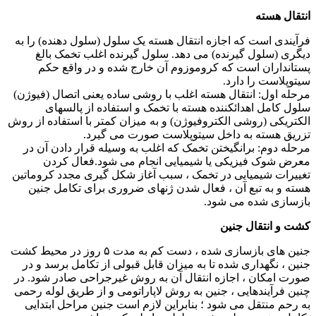
انتقال هسته
فرآیندی است که اجازه انتقال هسته یک سلول (سلول دهنده) را به
دیگری (سلول گیرنده) می دهد. سلول گیرنده اغلب تخمک بالغ
پستانداران است که کروموزوم آن خارج شده و در واقع حکم
سیتوپلاست را دارد.
مرحله اول: انتقال هسته اغلب با روشی ساده یعنی اتصال (فیوژن)
سلول کامل اهدائکننده هسته با تخمک و استفاده از پالسهای
الکتریکی (روشی الکتروفیوژن) و به میزان کمتر با استفاده از روش
تزریق هسته به داخل سیتوپلاست صورت می گیرد.
مرحله دوم: برانگیختن تخمک که اغلب به وسیله قرار دادن آن در
معرض شوک فیزیکی یا شیمیایی انجام می شود.فعال کردن
تغییرات شیمیایی در تخمک ، سبب آغاز شکل گیری مجدد کروماتین
هسته و به تبع آن ، فعال شدن ژنهای ضروری برای تکامل جنین
بازسازی شده می شود.
کشت و انتقال جنین
جنین های بازسازی شده ، دست کم به مدت ۵ روز در محیط کشت
جنین ، نگهداری شده تا به میزان قابل قبولی از تکامل برسد و در
صورت امکان ، اجازه انتقال آن به روش غیرجراحی صادر شود. در
چنین فرآیندهایی ، جنین به روش لاپاراتومی و از طریق لوله رحمی
به رحم منتقل می شود ؛ بنابراین لازم است جنین مراحل ابتدایی