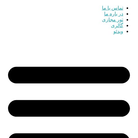
تماس با ما
در باره ما
تور مجازی
گالری
ویدئو