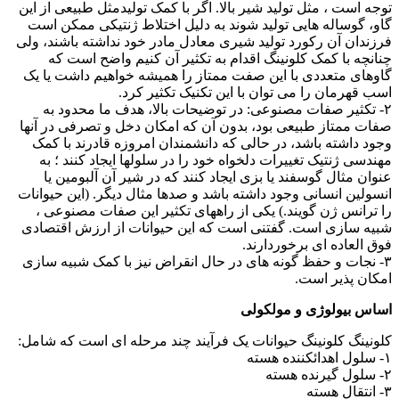
توجه است ، مثل تولید شیر بالا. اگر با کمک تولیدمثل طبیعی از این
گاو، گوساله هایی تولید شوند به دلیل اختلاط ژنتیکی ممکن است
فرزندان آن رکورد تولید شیری معادل مادر خود نداشته باشند، ولی
چنانچه با کمک کلونینگ اقدام به تکثیر آن کنیم واضح است که
گاوهای متعددی با این صفت ممتاز را همیشه خواهیم داشت یا یک
اسب قهرمان را می توان با این تکنیک تکثیر کرد.
۲- تکثیر صفات مصنوعی: در توضیحات بالا، هدف ما محدود به
صفات ممتاز طبیعی بود، بدون آن که امکان دخل و تصرفی در آنها
وجود داشته باشد، در حالی که دانشمندان امروزه قادرند با کمک
مهندسی ژنتیک تغییرات دلخواه خود را در سلولها ایجاد کنند ؛ به
عنوان مثال گوسفند یا بزی ایجاد کنند که در شیر آن آلبومین یا
انسولین انسانی وجود داشته باشد و صدها مثال دیگر. (این حیوانات
را ترانس ژن گویند.) یکی از راههای تکثیر این صفات مصنوعی ،
شبیه سازی است. گفتنی است که این حیوانات از ارزش اقتصادی
فوق العاده ای برخوردارند.
۳- نجات و حفظ گونه های در حال انقراض نیز با کمک شبیه سازی
امکان پذیر است.
اساس بیولوژی و مولکولی
کلونینگ کلونینگ حیوانات یک فرآیند چند مرحله ای است که شامل:
۱- سلول اهدائکننده هسته
۲- سلول گیرنده هسته
۳- انتقال هسته