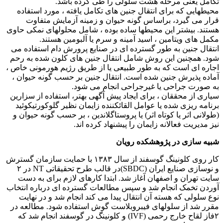
تکامل یعنی مرحله هشت سلولی را طی کرده باشد.
محیطهایی که برای انتقال جنین های تکامل یافته ، مورد استفاده
قرار می گیرد، براساس گونه حیوان و زمینه آزمایش متفاوت
هستند. بیشتر این محیطها ساده بوده ، شامل محلولهای نمکی حاوی
مکمل های ویتامین ، اسید آمینه و سرم یا آلبومین هستند.
انتقال جنین به طور گسترده ای در صنایع پرورش دام استفاده می
شود. همچنین این روش شامل انتقال جنین های کلون شده به رحم
اجاره ای است که به طور طبیعی یا از طریق رژیم هورمونی خاص ،
آماده پذیرش جنین شده است. انتقال جنین بر حسب گونه حیوان ،
به صورت جراحی یا غیرجراحی انجام می شود.
سیاری از محققان ، برای ایجاد پیش آگهی بهتر، استفاده از سزارین
برنامه ریزی شده یا عوامل القائکننده زایمان نظیر گلوکورتیکوئید
(طولانی اثر یا کوتاه اثر) یا پروستاگلاندین ، بر حسب گونه حیوان و
نیز مدیریت فعالانه زایمان را پیشنهاد کرده اند.
شبیه سازی در پژوهشکده رویان
کار روی کلونینگ گوسفند از سال ۱۳۸۳ با حمایت سازمان گسترش
و نوسازی صنایع ایران (SBDC)در قالب طرح تحقیقاتی NT در ۲
سایت تهران و اصفهان آغاز شد. ابتدا کارهای لازم برای به دست
آوردن تخمک انجام شد و سپس مطالعات گسترده ای درباره انتخاب
نوع سلولی که هسته آن انتقال پیدا می کند انجام شد و در نهایت
مقرر شد از سلولهای فیبروبلاست گوش استفاده شود. مطالعه در
۲فاز لقاح خارج رحمی (IVF) و کلونینگ در گوسفند انجام شد که