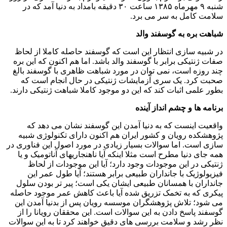
شنبه ۹ مهرماه ۱۳۸۵ ساعت ۳۰ دقیقه بامداد به دنیا آمد که در
سلامت کامل به سر می برد.
شباهت بره به گوسفند والد
در شبیه سازی انتظار این است که گوسفند حاصله کاملا از لحاظ
صفات ژنتیکی برابر با گوسفند والد باشد. اما هم اکنون که این بره
چند روزه است، نمی توان در مورد شباهت ظاهری با گوسفند بالغ
صحبت کرد. یک سری آزمایشات ژنتیکی در حال انجام است که
بطور علمی اثبات کند که این دو موجود کاملا شباهت ژنتیکی دارند.
برنامه ها و چشم انداز آینده
واقعیت اینست که به دنیا آمدن این گوسفند نشان می دهد که
پژوهشکده رویان و کشور ایران هم اکنون دارای تکنولوژی شبیه
سازی است. اما سوالات بسیار زیادی در مورد اصول این فناوری در
همه جای دنیا مطرح است مثلا اینکه آیا ناهنجاریهای آناتومیک و یا
ژنتیکی در این موجودات وجود دارد؛ آیا این موجودات از لحاظ
فیزیولوژیک با جانداران طبیعی برابر هستند؛ آیا طول عمر این
جانداران با همسانان طبیعی ایشان یکی است؛ پیر تر بودن سلول
پیکری که به تخمک تزریق شده آیا باعث کاهش عمر موجود حاصله
می شود؛ تلاش پژوهشگران موسسه رویان پس از بدنیا آمدن این
گوسفند پاسخ دادن به این سوالات است. این محققان رویانا را از
نظر رشد و سلامت بررسی های دقیق خواهند کرد تا به این سوالات