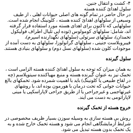
۴- کشت و انتقال جنین.
سلول اهدائ کننده هسته
در حال حاضر در تمام گونه های اصلی حیوانات اهلی ، از طیف
وسیعی از سلولهای اهدائ کننده هسته ، کلونینگ انجام شده است.
سلولهایی که تاکنون برای اهدای هسته مورد استفاده قرار گرفته
اند، شامل: سلولهای کومولوس (توده اپی تلیال اطراف فولیکول
تخمدان)، سلولهای سرتولی (سلولهای نگهدارنده اسپرم)،
فیبروبلاست جنینی ، سلولهای گرانولوزا، سلولهای به دست آمده از
موجودات کلون شده (سلولهای نسل دوم) و سلولهای بنیادی هستند.
سلول گیرنده
به همان میزان که توجه به سلول اهدائ کننده هسته الزامی است ،
تخمک نیز به عنوان گیرنده هسته و منبع مهیاکننده سیتوپلاسم (چه
در لقاح طبیعی یا کلونینگ) باید با اهمیت شمرده شود. تخمکهای بالغ
حیوانات جوانی که تحت درمان با هورمون بوده اند، با روشهای
غیرتهاجمی و غیرجراحی یا از طریق جراحی لاپاراسکپی یا مینی
لاپاراتومی به دست می آیند.
خروج هسته از تخمک گیرنده
روش بی هسته سازی به وسیله سوزن بسیار ظریف مخصوصی در
شرایط آزمایشگاهی انجام می شود و هسته تخمک خارج شده و به
یک تخمک بدون هسته تبدیل می شود.