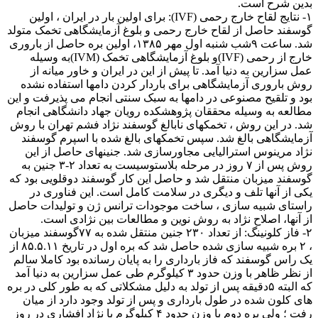
بدین شرح است.
۱- نتایج لقاح خارج رحمی (IVF): برای اولین بار در ایران ، اولین
گوسفند حاصل از لقاح خارج رحمی و بلوغ آزمایشگاهی تخمک متولد
شد. ساعت ۹شب شنبه اول مهر ۱۳۸۵، اولین بره حاصل از باروری
خارج از رحمی (IVF)و بلوغ آزمایشگاهی تخمک (IVM)به وسیله
عمل سزارین به دنیا آمد. تا پیش از این در ایران و خاور میانه از
روش باروری آزمایشگاهی برای باردار کردن دامها استفاده نشده
بود و تلقیح مصنوعی در دامها به سبک سنتی انجام می پذیرفت و این
مطالعه به وسیله محققان پژوهشکده رویان جهاد دانشگاهی انجام
شد. در این روش ، تخمکهای نابالغ گوسفند نژاد فشم تهران با روش
آزمایشگاهی بالغ شد. سپس تخمکهای بالغ شده با اسپرم گوسفند
نژاد مرینوس استرالیایی مجاورسازی شد. جنینهای حاصل از این
روش پس از ۷ روز در مرحله بلاستوسیست به تعداد ۲-۳ جنین به
گوسفند میزبان منتقل شد و حاصل این کار گوسفند دوقلویی بود که
یکی از آنها تلف و دیگری در سلامت کامل است. این فناوری در
راستای شبیه سازی ، ساخت موجودات ترانس ژن و تولیدات حاصل
از آنها، اصلاح نژاد به روش نوین و مطالعات بین نژادی است.
۲- فاز کلونینگ: از تعداد ۲۳۰ جنین منتقل شده به ۷۷گوسفند میزبان
، ۲ بره شبیه سازی شده حاصل شد که بره اول در تاریخ ۸۵.۵.۱۱ از
یک راس گوسفند که فاز بارداری را به پایان رسانده بود کاملا سالم
از نظر ظاهر با وزن حدود ۳ کیلوگرم طی عمل سزارین به دنیا آمد
که البته ۵دقیقه پس از تولد به دلیل مشکلاتی که به طور کلی در بره
های کلون شده در طول بارداری و پس از تولد وجود دارد از میان
رفت ؛ ولی بره دوم با وزن حدود ۴ کیلوگرم با نژاد افشاری در روز