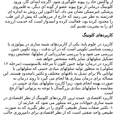
از واکنش حاد رد پیوند جلوگیری شود. اگرچه ابتدای کار، ورود
کلونینگ درمانی از نوع پیوند عضو از گونه ای دیگر، به قلمروی
پزشکی غیرممکن نشان می داد، اما اکنون این روش به اندازه ای
قدرتمند به نظر می رسد که خارج از مرزهایی که پیش از این طب
را محدود کرده بود، فعالیت کرده و امیدوار است که خدمت ارزنده
ای را به بشریت تقدیم کند.
کاربردهای کلونینگ
کاربرد در علوم پایه: یکی از کاربردهای شبیه سازی در بیولوژی یا
زیست شناسی تکوینی است که در آن بدقت ، روند تکوین جنین
بررسی می شود و با بررسی تمایززدایی از سلولها، تشخیص روند
تشکیل سلولهای تمایز یافته مشخص خواهد شد.
کاربرد در درمان: تولید جنین کلون تا مرحله بلاستوسیت (مرحله ۱۶
سلولی) به منظور تولید سلولهای بنیادی جنینی که سلولهایی با
توانایی بالا برای تبدیل به بافتهای مختلف و تکثیر نامحدود هستند. این
مساله برای درمان بیماری ها انجام می گیرد تا روند درمان به
صورت بهینه انجام شود، زیرا کاربرد سلولهای بنیادی جنینی در
مقایسه با سلولهای بنیادی بزرگسال با توجه به پرتوانی آنها ارجح
است.
کاربرد اقتصادی: عمده ترین کاربردهای کلونینگ از نظر اقتصادی در
شبیه سازی حیوانات مزرعه متبلور می شود که عبارتند از:
۱- تکثیر صفات ممتاز طبیعی: گاوی را در نظر بگیرید که به صورت
طبیعی واجد صفتی است که از نظر اقتصادی برای دامپروری جالب