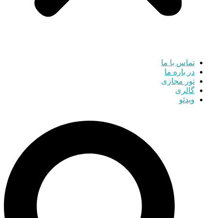
تماس با ما
در باره ما
تور مجازی
گالری
ویدئو