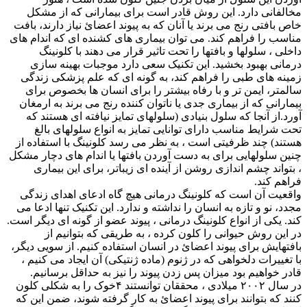
مخالفانی دارد. این روش قادر است برای بیمارانی که از مشکل
خاص بافتی رنج می برند یا آنان که به پیوند اعضائ نیاز دارند، بافت
مناسب را فراهم کند. می توان بیماری های کشنده ای که اندام های
داخلی ، سلولها و بافتها را تحت تاثیر قرار می دهند با کلونینگ
درمانی بهبود بخشید. این تکنیک سعی دارد موجبات بهینه سازی
زمینه های طبی را فراهم کند، به گونه ای که علم پزشکی زندگی
سالمتر، ایمن تر و با رفاه بیشتر را برای انسان ها بخصوص برای
بیمارانی که از بیماری جدی یا ناتوان کننده رنج می برند به ارمغان
آورد.از آنجا که سلول بنیادی (سلولهای تمایز نیافته ای هستند که
تحت شرایط مناسب دارای توانایی تمایز به انواع سلولهای بالغ
هستند) چند ظرفیتی است ، به نظر می رسد کلونینگ با استفاده از
چنین سلولهایی برای به دست آوردن بافتها یا اندام های دچار مشکل
، بتواند چشم اندازی روشن از آینده ای زیباتر، برای این بیماری
فراهم کند.
واقعیت آن است که کلونینگ درمانی هیچ گاه ادعای اهدای زندگی
مجدد، نو و تازه به انسان را نداشته و ندارد. این تکنیک تنها ادعا می
کند. یکی از انواع کلونینگ درمانی ، پیوند عضو از گونه ای دیگر است.
در این روش حیوانی را کلون کرده ، به طریقی که بتوانیم از
بافتهایش برای پیوند اعضائ در انسان استفاده کنیم. از سویی دیگر،
با تغییرات دلخواهی که در ژنوم (ماده ژنتیکی) آن ایجاد می کنیم ،
قادر خواهیم بود میزان پس زدن پیوند را نیز به حداقل برسانیم.
در سال ۲۰۰۲ میلادی ، محققان توانستند ۴خوک را به شکلی کلون
کنند که بتوانند برای پیوند اعضائ به کار گرفته شوند، ضمن این که