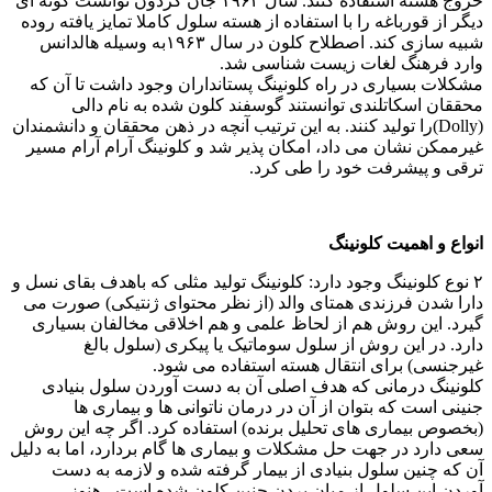
خروج هسته استفاده کنند. سال ۱۹۶۲ جان گردون توانست گونه ای
دیگر از قورباغه را با استفاده از هسته سلول کاملا تمایز یافته روده
شبیه سازی کند. اصطلاح کلون در سال ۱۹۶۳به وسیله هالدانس
وارد فرهنگ لغات زیست شناسی شد.
مشکلات بسیاری در راه کلونینگ پستانداران وجود داشت تا آن که
محققان اسکاتلندی توانستند گوسفند کلون شده به نام دالی
(Dolly)را تولید کنند. به این ترتیب آنچه در ذهن محققان و دانشمندان
غیرممکن نشان می داد، امکان پذیر شد و کلونینگ آرام آرام مسیر
ترقی و پیشرفت خود را طی کرد.
انواع و اهمیت کلونینگ
۲ نوع کلونینگ وجود دارد: کلونینگ تولید مثلی که باهدف بقای نسل و
دارا شدن فرزندی همتای والد (از نظر محتوای ژنتیکی) صورت می
گیرد. این روش هم از لحاظ علمی و هم اخلاقی مخالفان بسیاری
دارد. در این روش از سلول سوماتیک یا پیکری (سلول بالغ
غیرجنسی) برای انتقال هسته استفاده می شود.
کلونینگ درمانی که هدف اصلی آن به دست آوردن سلول بنیادی
جنینی است که بتوان از آن در درمان ناتوانی ها و بیماری ها
(بخصوص بیماری های تحلیل برنده) استفاده کرد. اگر چه این روش
سعی دارد در جهت حل مشکلات و بیماری ها گام بردارد، اما به دلیل
آن که چنین سلول بنیادی از بیمار گرفته شده و لازمه به دست
آوردن این سلول از میان بردن جنین کلون شده است ، هنوز