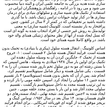
سازی شده هدیه بزرگی به جامعه علمی ایران و البته دنیا محسوب
می شود و می رود تا در ادامه ، راهگشای پژوهشگران ایرانی در
استفاده از تکنیک های شبیه سازی و سلولهای بنیادی برای درمان
بیماری ها در کنار تولید حیوانات ترانس ژنتیک باشد. با ما گذری
داشته باشید بر تحقیقاتی که در کمتر از ۳ سال در کشور، چنین
پرافتخار به بار نشسته است. کلونینگ (شبیه سازی) به معنی
تولیدمثل به روش غیر جنسی از افراد انتخاب شده به گونه ای است
که نسل ایجاد شده از آنها از نظر محتوای ژنتیکی همتای والد خود
باشد. در واقع کاملا شبیه همتای خود است.
اساس کلونینگ ، انتقال هسته سلول (پیکری یا بنیادی) به تخمک بدون
هسته است. فرآیند انتقال هسته شامل ۲ قسمت است : ۱- خروج
هسته از تخمک ۲- جایگزین کردن آن به وسیله سلول دهنده این
تکنیک برای اولین بار سال ۱۹۳۸میلادی به وسیله ، هانس اسپمن که
با بستن رشته ای مو به دور سلول تخم بارور شده سمندر، آن را به ۲
قسمت ، یکی شامل هسته و دیگر شامل سیتوپلاسم تقسیم کرد،
انجام شد. پس از آن که بخش بدون هسته (سیتوپلاسم) ۴ بار تقسیم
شده جنین ۱۶ سلولی را ایجاد کرد. اسپمن حلقه مویی را باز کرده و
به این ترتیب هسته مجدد به داخل سیتوپلاسم بازگشت ، تقسیم
سلولی مجدد آغاز شد و این بار با بستن مجدد حلقه مویی ، جنین
ایجاد شده به ۲جنین تقسیم شد. نتیجه نهایی ، ایجاد سمندرهای دو
قلوی همسان بودند. ۱۴ سال بعد در سال ۱۹۵۲، توماس کینگ و
بریجز موفق شدند از گونه ای قورباغه امریکایی ، برای انجام فرآیند