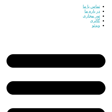
تماس با ما
در باره ما
تور مجازی
گالری
ویدئو