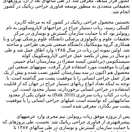
کشور قرار میدهد، معرفی شد. در طی سالهای بعد از آن، پروژههای
تحقیقاتی متعددی به منظور توسعه فناوری جراحی رباتیک در کشور
انجام شد.
نخستین محصول جراحی رباتیک در کشور که به مرحله کاربرد
کلینکی رسید، ربات دستیار جراح در جراحیهای لاپاروسکوپی به نام
روبولنز بود که با حمایت سازمان گسترش و نوسازی در مرکز
تحقیقات علوم و تکنولوژی پزشکی دانشگاه علوم پزشکی تهران و با
همکاری گروه بیومکانیک دانشگاه صنعتی شریف طراحی و ساخته
شد. اولین نمونه این ربات در سال ۱۳۸۵ وارد اطاق عمل شد و طی
دو سال در بیش از یکصد عمل جراحی لاپاروسکوپیک کوله
سیستکتومی (برداشتن کیسه صفرا) در بیمارستان امام خمینی
تهران با موفقیت مورد استفاده قرار گرفت. نمونههای صنعتی این
محصول هم اکنون در سه بیمارستان کشور نصب شده و بیش از یک
هزار عمل جراحی انسانی را با موفقیت پشت سر گذاشته است. با
توجه به اینکه تعداد انواع رباتهای دستیار جراح در جهان که از قابلیت
استفاده در جراحی انسانی برخوردارند، بسیار محدود است، این
ربات در کتاب ربات سرجری (Baik 2010) به عنوان یکی از معدود
سامانههایی که توانسته است عملهای جراحی انسانی را با موفقیت
پشت سر بگذارد، معرفی شده است.
پس از پروژه موفق ربات روبولنز، تیم مجری وارد عرصههای
پیشرفتهتری از فناوری جراحی رباتیک شد. نخست، طی پروژهای که
با حمایت سازمان گسترش و نوسازی در طی سالهای ۱۳۸۷ تا