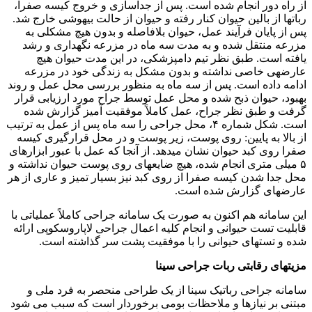
از راه دور انجام شده است. پس از جداسازی و خروج کیسه صفرا،
رباتها از بالین حیوان کنار رفته و حیوان از حالت بیهوشی خارج شد.
پس از پایان فرآیند عمل، حیوان بلافاصله و بدون هیچ مشکلی به
مزرعه منتقل شده و به مدت سه ماه در مزرعه نگهداری و رشد
یافته است. طبق نظر تیم دامپزشکی، در این مدت حیوان هیچ
عارضهی خاصی نداشته و بدون مشکل به زندگی خود در مزرعه
ادامه داده است. پس از سه ماه به منظور بررسی محل عمل و روند
بهبود، حیوان ذبح شده و محل عمل توسط جراح مورد ارزیابی قرار
گرفت و طبق نظر جراح، عمل کاملاً موفقیت آمیز گزارش شده
است. شکل شماره ۴، محل جراحی را سه ماه پس از عمل به ترتیب
از بالا به پایین: روی پوست، زیر پوست و در محل قرارگیری کیسه
صفرا روی کبد حیوان نشان میدهد. از آنجا که عمل با عبور ابزارهای
۵ میلی متری انجام شده، هیچ ضایعهای روی پوست حیوان نداشته و
محل جدا شدن کیسه صفرا از روی کبد نیز بسیار تمیز و عاری از هر
عارضهای گزارش شده است.
این سامانه هم اکنون به صورت یک سامانه جراحی کاملاً عملیاتی با
قابلیت تست حیوانی و انجام کلیه اعمال جراحی لاپاروسکوپی ارائه
شده و تستهای حیوانی را با موفقیت پشت سر گذاشته است.
مزیتهای رقابتی ربات جراحی سینا
سامانه جراحی رباتیک سینا از یک طراحی منحصر به فرد ملی و
مبتنی بر نیازها و ملاحظات بومی برخوردار است که سبب می شود