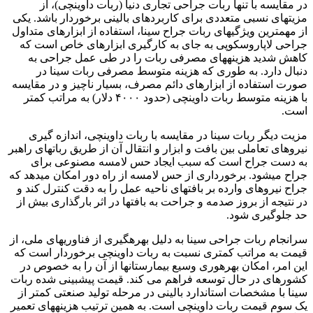
در مقایسه با تنها ربات جراحی تجاری دنیا (ربات داوینچی)، از
مزیتهای نسبی متعددی برای کاربردهای بالینی برخوردار باشد. یکی
از مهمترین ویژگیهای ربات جراح سینا، استفاده از ابزارهای متداول
جراحی لاپاروسکوپی به جای به کارگیری ابزارهای خاص است که
کاهش شدید هزینههای مصرفی ربات را در طی عمل جراحی به
دنبال دارد. به طوری که هزینه متوسط مصرفی ربات سینا در
صورت استفاده از ابزارهای دائم مصرف، بسیار ناچیز و در مقایسه
با هزینه متوسط ربات داوینچی (حدود ۴۰۰۰ دلار) به مراتب کمتر
است.
مزیت دیگر ربات سینا در مقایسه با ربات داوینچی، اندازه گیری
نیروهای تعاملی بین بافت و ابزار و انتقال آن از طریق رباتهای راهبر
به دست جراح است که سبب ایجاد حس لامسه مصنوعی برای
جراح میشود. برخورداری از حس لامسه از راه دور امکان میدهد که
جراح نیروهای وارده بر بافتهای ناحیه عمل را به دقت کنترل کند و
در نتیجه از بروز صدمه و جراحت به بافتها در اثر بارگذاری بیش از
حد جلوگیری شود.
سرانجام ربات جراحی سینا به دلیل بهرهگیری از فناوریهای ملی، از
قیمت به مراتب کمتری نسبت به ربات داوینچی برخوردار است که
این امر، امکان بهرهوری وسیع بیمارستانها از آن را به خصوص در
کشورهای در حال توسعه فراهم می کند. قیمت پیشبینی شده ربات
سینا با مشخصات استاندارد بالینی در مرحله تولید صنعتی کمتر از
یک سوم قیمت ربات داوینچی است. به همین ترتیب هزینههای تعمیر