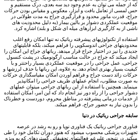
که از جمله می توان به عدم وجود دید سه بعدی، درک مستقیم و
حس لمسی از تعامل بافت و ابزار، معکوس و مقیاس بودن حرکات
جراح، قدرت مانور محدود و قرارگیری جراح به مدت طولانی در
موقعیت عملکردی دشوار بر بالین بیمار (به دلیل محدودیت های
ناشی از به کارگیری ابزارهای میله ای شکل و بلند) اشاره کرد.
استفاده از تکنولوژیهای پیشرفته رباتیک نه تنها امکان رفع اغلب
محدودیتهای جراحی اندوسکوپی را فراهم میکند، بلکه قابلیتهای
جدیدی را نیز در اختیار جراح قرار میدهد. رباتهای جراح این امکان را
ایجاد میکند که جراح در حالت مناسب ارگونومیک در پشت کنسول
جراحی، عمل جراحی را در موقعیت عملکردی بسیار راحتتر و با
کیفیت بسیار بهتری انجام دهد. به علاوه، این رباتها با حذف لرزشها و
حرکات زائد دست جراح و فراهم آوردن امکان مقیاسگذاری حرکات
به صورت مطلوب، انجام عملهای ظریف جراحی را امکانپذیر
مینماید. همچنین با استفاده از این رباتهای جراحی میتوان عملهای
دشوار جراحی را از راه دور نیز انجام داد که این امر، امکان استفاده
از خدمات درمانی پیشرفته در مناطق محروم، دوردست و خطرناک
را بدون نیاز به حضور جراح، فراهم میکند.
سابقه جراحی رباتیک در دنیا
فناوری جراحی رباتیک یک فناوری نوپا و رو به رشد در عرصه
تجهیزات پزشکی محسوب میشود که هنوز دوران تکامل خود را طی
میکند. در نتیجه، علیرغم فعالیتهای تحقیقاتی گستردهای که به ویژه