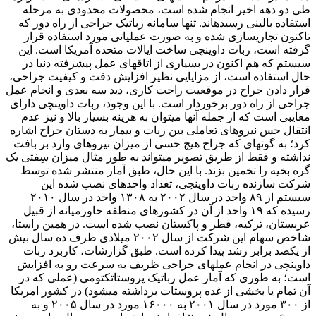
طی دو دهه اخیر انجام شده است، محصولات محدودی به مرحله
استفاده بالینی رسیدهاند. تنها سامانه رباتیک جراحی از راه دور که
تاکنون تجاریسازی شده و به صورت عملیاتی مورد استفاده قرار
گرفته است، ربات داوینچی ساخت ایالات متحده آمریکا است. این
سیستم که هم اکنون در بسیاری از اتاقهای عمل پیشرفته دنیا در
حال استفاده است، از مزایایی نظیر افزایش دقت و کیفیت جراحی،
قرار دادن جراح در موقعیت راحت کاری، دید سه بعدی و انجام عمل
جراحی از راه دور برخوردار است. با این وجود، ربات داوینچی دارای
معایبی است که از جمله آنها میتوان به هزینه بسیار بالا و نیز عدم
انتقال حس نیروهای تعاملی بین ربات و بیمار به دستان جراح اشاره
کرد؛ به گونهای که جراح هیچ حسی از میزان نیروهای وارد بر بافت
نداشته و فقط از طریق تصویر میتواند به طور مثال میزان سِفتی یک
گره بخیه را تخمین بزند. با این حال، طبق آمار منتشر شده توسط
شرکت سازنده ربات داوینچی، تعداد واحدهای نصب شده این
سیستم از ۸۹ واحد در سال ۲۰۰۲ به ۱۳۰۸ واحد در سال ۲۰۱۰
رسیده که ۱۹ واحد از آن در کشورهای منطقه خاورمیانه از قبیل
عربستان، ترکیه، قطر و پاکستان نصب شده است. در همین راستا،
شاخص سهام این شرکت از سال ۲۰۰۲ میلادی ظرف ده سال بیش
از یکصد برابر رشد پیدا کرده است. طبق گزارشات، کاربرد ربات
داوینچی در انجام عملهای جراحی ظریف به سرعت رو به افزایش
است؛ به طوری که آمار عمل رباتیک پروستاتکتومی (عملی که در
آن تمام یا بخشی از غده پروستات برداشته میشود) در کشور امریکا
از ۳۰۰ مورد در سال ۲۰۰۱ به ۱۶۰۰۰ مورد در سال ۲۰۰۵ و به