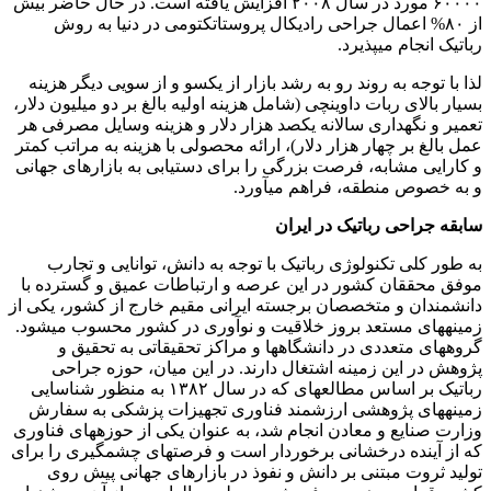
۶۰۰۰۰ مورد در سال ۲۰۰۸ افزایش یافته است. در حال حاضر بیش
از ۸۰% اعمال جراحی رادیکال پروستاتکتومی در دنیا به روش
رباتیک انجام میپذیرد.
لذا با توجه به روند رو به رشد بازار از یکسو و از سویی دیگر هزینه
بسیار بالای ربات داوینچی (شامل هزینه اولیه بالغ بر دو میلیون دلار،
تعمیر و نگهداری سالانه یکصد هزار دلار و هزینه وسایل مصرفی هر
عمل بالغ بر چهار هزار دلار)، ارائه محصولی با هزینه به مراتب کمتر
و کارایی مشابه، فرصت بزرگی را برای دستیابی به بازارهای جهانی
و به خصوص منطقه، فراهم میآورد.
سابقه جراحی رباتیک در ایران
به طور کلی تکنولوژی رباتیک با توجه به دانش، توانایی و تجارب
موفق محققان کشور در این عرصه و ارتباطات عمیق و گسترده با
دانشمندان و متخصصان برجسته ایرانی مقیم خارج از کشور، یکی از
زمینههای مستعد بروز خلاقیت و نوآوری در کشور محسوب میشود.
گروههای متعددی در دانشگاهها و مراکز تحقیقاتی به تحقیق و
پژوهش در این زمینه اشتغال دارند. در این میان، حوزه جراحی
رباتیک بر اساس مطالعهای که در سال ۱۳۸۲ به منظور شناسایی
زمینههای پژوهشی ارزشمند فناوری تجهیزات پزشکی به سفارش
وزارت صنایع و معادن انجام شد، به عنوان یکی از حوزههای فناوری
که از آینده درخشانی برخوردار است و فرصتهای چشمگیری را برای
تولید ثروت مبتنی بر دانش و نفوذ در بازارهای جهانی پیش روی