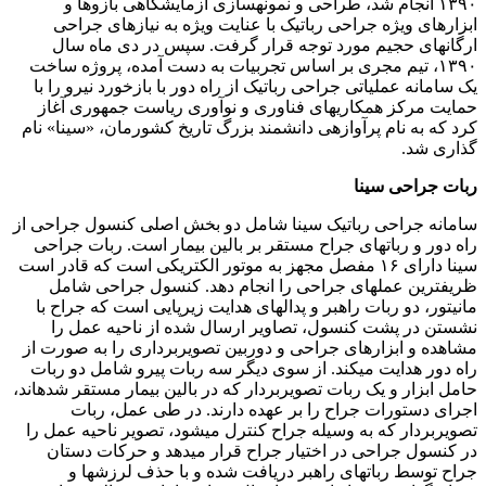
۱۳۹۰ انجام شد، طراحی و نمونهسازی آزمایشگاهی بازوها و
ابزارهای ویژه جراحی رباتیک با عنایت ویژه به نیازهای جراحی
ارگانهای حجیم مورد توجه قرار گرفت. سپس در دی ماه سال
۱۳۹۰، تیم مجری بر اساس تجربیات به دست آمده، پروژه ساخت
یک سامانه عملیاتی جراحی رباتیک از راه دور با بازخورد نیرو را با
حمایت مرکز همکاریهای فناوری و نوآوری ریاست جمهوری آغاز
کرد که به نام پرآوازهی دانشمند بزرگ تاریخ کشورمان، «سینا» نام
گذاری شد.
ربات جراحی سینا
سامانه جراحی رباتیک سینا شامل دو بخش اصلی کنسول جراحی از
راه دور و رباتهای جراح مستقر بر بالین بیمار است. ربات جراحی
سینا دارای ۱۶ مفصل مجهز به موتور الکتریکی است که قادر است
ظریفترین عملهای جراحی را انجام دهد. کنسول جراحی شامل
مانیتور، دو ربات راهبر و پدالهای هدایت زیرپایی است که جراح با
نشستن در پشت کنسول، تصاویر ارسال شده از ناحیه عمل را
مشاهده و ابزارهای جراحی و دوربین تصویربرداری را به صورت از
راه دور هدایت میکند. از سوی دیگر سه ربات پیرو شامل دو ربات
حامل ابزار و یک ربات تصویربردار که در بالین بیمار مستقر شدهاند،
اجرای دستورات جراح را بر عهده دارند. در طی عمل، ربات
تصویربردار که به وسیله جراح کنترل میشود، تصویر ناحیه عمل را
در کنسول جراحی در اختیار جراح قرار میدهد و حرکات دستان
جراح توسط رباتهای راهبر دریافت شده و با حذف لرزشها و