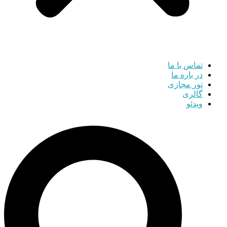
تماس با ما
در باره ما
تور مجازی
گالری
ویدئو