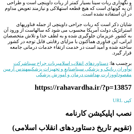
و نگهداری ربات سینا بسیار کمتر از ربات داوینچی است و طراحی
آن به گونهای است که هیچ قطعه استهلاکی و نیازمند تعویض مداوم
در آن استفاده نشده است.
شایان ذکر است که ربات جراحی داوینچی از جمله فناوریهای
استراتژیک دولت آمریکا محسوب می شود که سالهاست از ورود آن
به کشور عزیزمان جلوگیری شده و به لطف خدا و تلاش متخصصان
ایرانی، این فناوری هماکنون با مزایای رقابتی قابل توجه در کشور
ساخته شده و اُمید است در خدمت ارتقاء خدمات درمانی جامعه
قرار گیرد.
برچسب ها:
دستاوردهای انقلاب اسلامی
ربات جراح سینا
شرکت
نوآوران رباتیک و پزشکی سینا
صنایع و تجهیزات پزشکی
مهندس آرمين
مقصودلو
وزارت بهداشت درمان و آموزش پزشکی
https://rahavardha.ir/?p=13857
کپی URL
نصب اپلیکیشن کارنامه
(تقویم تاریخ دستاوردهای انقلاب اسلامی​)