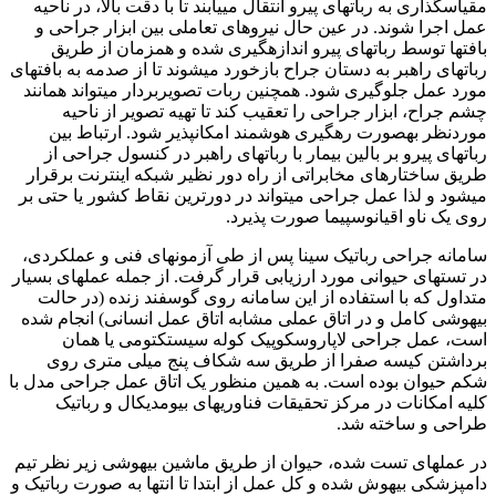
مقیاسگذاری به رباتهای پیرو انتقال مییابند تا با دقت بالا، در ناحیه
عمل اجرا شوند. در عین حال نیروهای تعاملی بین ابزار جراحی و
بافتها توسط رباتهای پیرو اندازهگیری شده و همزمان از طریق
رباتهای راهبر به دستان جراح بازخورد میشوند تا از صدمه به بافتهای
مورد عمل جلوگیری شود. همچنین ربات تصویربردار میتواند همانند
چشم جراح، ابزار جراحی را تعقیب کند تا تهیه تصویر از ناحیه
موردنظر بهصورت رهگیری هوشمند امکانپذیر شود. ارتباط بین
رباتهای پیرو بر بالین بیمار با رباتهای راهبر در کنسول جراحی از
طریق ساختارهای مخابراتی از راه دور نظیر شبکه اینترنت برقرار
میشود و لذا عمل جراحی میتواند در دورترین نقاط کشور یا حتی بر
روی یک ناو اقیانوسپیما صورت پذیرد.
سامانه جراحی رباتیک سینا پس از طی آزمونهای فنی و عملکردی،
در تستهای حیوانی مورد ارزیابی قرار گرفت. از جمله عملهای بسیار
متداول که با استفاده از این سامانه روی گوسفند زنده (در حالت
بیهوشی کامل و در اتاق عملی مشابه اتاق عمل انسانی) انجام شده
است، عمل جراحی لاپاروسکوپیک کوله سیستکتومی یا همان
برداشتن کیسه صفرا از طریق سه شکاف پنج میلی متری روی
شکم حیوان بوده است. به همین منظور یک اتاق عمل جراحی مدل با
کلیه امکانات در مرکز تحقیقات فناوریهای بیومدیکال و رباتیک
طراحی و ساخته شد.
در عملهای تست شده، حیوان از طریق ماشین بیهوشی زیر نظر تیم
دامپزشکی بیهوش شده و کل عمل از ابتدا تا انتها به صورت رباتیک و