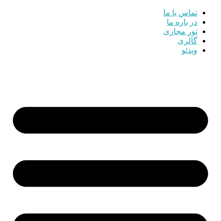
تماس با ما
در باره ما
تور مجازی
گالری
ویدئو