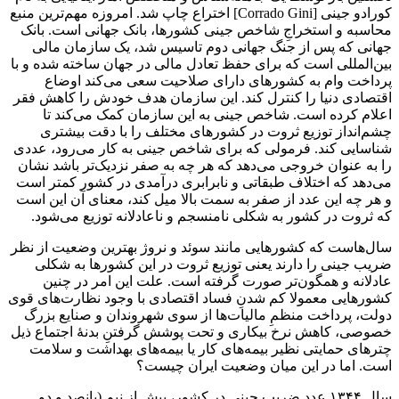
کورادو جینی [Corrado Gini] اختراع چاپ شد. امروزه مهم‌ترین منبع
محاسبه و استخراجِ شاخص جینی کشورها، بانک جهانی است. بانک
جهانی که پس از جنگ جهانی دوم تاسیس شد، یک سازمان مالی
بین‌المللی است که برای حفظ تعادل مالی در جهان ساخته شده و با
پرداخت وام به کشورهای دارای صلاحیت سعی می‌کند اوضاع
اقتصادی دنیا را کنترل کند. این سازمان هدف خودش را کاهش فقر
اعلام کرده است. شاخص جینی به این سازمان کمک می‌کند تا
چشم‌انداز توزیع ثروت در کشورهای مختلف را با دقت بیشتری
شناسایی کند. فرمولی که برای شاخص جینی به کار می‌رود، عددی
را به عنوان خروجی می‌دهد که هر چه به صفر نزدیک‌تر باشد نشان
می‌دهد که اختلاف طبقاتی و نابرابری درآمدی در کشور کمتر است
و هر چه این عدد از صفر به سمت بالا میل کند، معنای آن این است
که ثروت در کشور به شکلی نامنسجم و ناعادلانه توزیع می‌شود.
سال‌هاست که کشورهایی مانند سوئد و نروژ بهترین وضعیت از نظر
ضریب جینی را دارند یعنی توزیع ثروت در این کشورها به شکلی
عادلانه و همگون‌تر صورت گرفته است. علت این امر در چنین
کشورهایی معمولا کم شدنِ فساد اقتصادی با وجود نظارت‌های قوی
دولت، پرداخت منظمِ مالیات‌ها از سوی شهروندان و صنایع بزرگ
خصوصی، کاهش نرخ بیکاری و تحت پوشش گرفتنِ بدنۀ اجتماع ذیل
چترهای حمایتی نظیر بیمه‌های کار یا بیمه‌های بهداشت و سلامت
است. اما در این میان وضعیت ایران چیست؟
سال ۱۳۴۴ عدد ضریب جینی در کشور، بیش از نیم (پانصد و دو