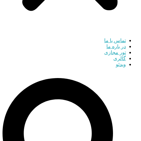
تماس با ما
در باره ما
تور مجازی
گالری
ویدئو