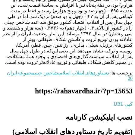
هزارم) بود. در دهۀ پنجاه نیز با افزایش بی‌سابقۀ قیمت نفت، این
عدد به ۰.۴۹۵ (چهارصد و نود و پنج هزارم) رسید و فقط در مدت
کوتاهی پس از آن به ۰.۴۲ (چهل و دو صدم) نزدیک شد. اما در طی
چهل سال پس از انقلاب اقتصاد کشور موفق شد عدد شاخص جینی
را در کشور از بالای ۰.۴ (چهار دهم) به ۰.۳۷۳۶ (سه هزار و هفتصد و
سی و شش) در سال ۱۳۹۲ برساند. این آمار وضعیت ایران را از نظر
عادلانه بودن توزیع ثروت و کاستن شکاف طبقاتی، بهتر از
کشورهای برزیل، شیلی، مالزی، آرژانتین، چین، قطر، آمریکا،
روسیه و ترکیه نشان می‌دهد. این یعنی این‌که در طول چهل سال
پس از انقلاب، سیاست‌گذاری‌های اقتصادی با وجود همۀ مشکلات،
در مسیر کاهش شکاف طبقاتی و توزیع عادلانه‌تر ثروت بوده است.
برچسب ها:
دستاوردهای انقلاب اسلامی
شاخص جینی
مجموعه ایران
20
https://rahavardha.ir/?p=15653
کپی URL
نصب اپلیکیشن کارنامه
(تقویم تاریخ دستاوردهای انقلاب اسلامی​)