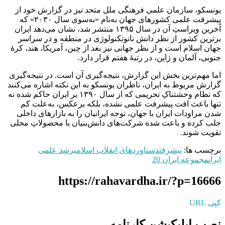
یونسکو، سازمان علمی فرهنگی ملل متحد نیز در گزارش خود از
پیشرفت علمی کشورهای جهان به‌نام «به‌سوی سال ۲۰۳۰» که
آخرین ویراستِ آن در سال ۱۳۹۵ منتشر شد، نشان می‌دهد ایران
برترین کشور از نظر دانش نانوتکنولوژی در منطقه و در سراسر
جهان اسلام است و از نظر جهانی نیز بعد از چین، آمریکا، هند، کرۀ
جنوبی، آلمان و ژاپن، در رتبۀ هفتم قرار دارد.
اما مهم‌ترین بخش این گزارش، نتیجه‌گیری آن است. در نتیجه‌گیری
گزارش مربوط به ایران، ناظران یونسکو به این نکته اشاره می‌کنند
که نظام وحشتناکِ تحریمی که از سال ۱۳۹۰ بر ایران حاکم شده نه
تنها باعث افت پیشرفت علمی نشده، بلکه برعکس، به‌علت کم
شدن مراودات ایران با جهان، توجه ایرانیان را به بازارهای داخلی
جلب کرده و باعث شده شرکت‌های دانش‌بنیان با محصولاتِ محلی
تقویت شوند.
برچسب ها:
پیشرفت
دستاوردهای انقلاب اسلامی
رشد علمی
ایران
مجموعه ایران 20
https://rahavardha.ir/?p=16666
کپی URL
نصب اپلیکیشن کارنامه