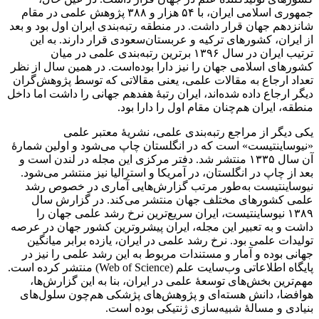
جمهوری اسلامی ایران، با ۵۴ هزار و ۳۸۸ پژوهش علمی در مقام
شانزدهم جهان قرار داشت. در منطقه رتبه‌بندی ایران اول بود و بعد
از ایران، کشورهای ترکیه و عربستان‌سعودی قرار دارند. به این
ترتیب ایران در سال ۱۳۹۶ برترین رتبه‌بندی علمی در میان
کشورهای اسلامی جهان را نیز دارا بوده‌است. در همین سال از نظر
تعداد ارجاع به مقالات علمی، یعنی مقالاتی که توسط پژوهش‌گران
دیگر ارجاع داده شده‌اند، ایران رتبۀ هفدهم جهانی را داشت اما داخل
منطقه، ایران هم‌چنان مقام اول را دارا بود.
یکی دیگر از مراجع رتبه‌بندی علمی، نشریۀ معتبر علمی
«نیوساینتیست» است که در انگلستان چاپ می‌شود و اولین شمارۀ
آن سال ۱۳۳۵ منتشر شد. دفتر مرکزی این مجله در لندن است و
بعد از چاپ در انگلستان، در آمریکا و استرالیا نیز منتشر می‌شود.
نیوساینتیست به‌طور مرتب گزارش‌هایی آماری در خصوص رشد
علمی کشورهای مختلف جهان منتشر می‌کند. در گزارش سال
۱۳۸۹ نیوساینتیست، ایران سریع‌ترین نرخ رشد علمی جهان را
داشت و به تعبیر این مجله، ایران پیشروترین کشور جهان در عرصه
تولیدات علمی بود. نرخ رشد علمی در ایران، یازده برابر میانگین
جهانی بوده و آمار و مستندات مربوط به این رشد علمی را نیز در
پایگاه اطلاعاتی وب‌سایت علم (Web of Science) منتشر کرده است.
مهم‌ترین بخش‌های توسعۀ علمی در ایران، بنا به این گزارش‌ها،
هوافضا، دانش هسته‌ای و پژوهش‌های پژشکی هم‌چون سلول‌های
بنیادی و مسالۀ شبیه‌سازی ژنتیکی بوده است.