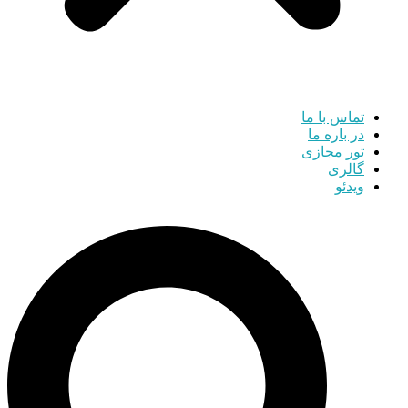
تماس با ما
در باره ما
تور مجازی
گالری
ویدئو