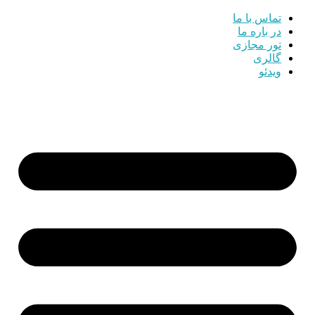
تماس با ما
در باره ما
تور مجازی
گالری
ویدئو