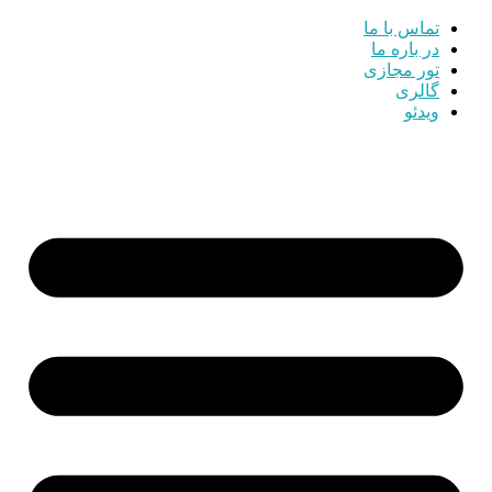
تماس با ما
در باره ما
تور مجازی
گالری
ویدئو