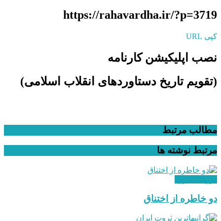
https://rahavardha.ir/?p=3719
کپی URL
نصب اپلیکیشن کارنامه
(تقویم تاریخ دستاوردهای انقلاب اسلامی​)
مطالب مرتبط
مرتبط
نوشته ها
دوران مبارزه
دو خاطره از اختناق