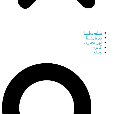
تماس با ما
در باره ما
تور مجازی
گالری
ویدئو