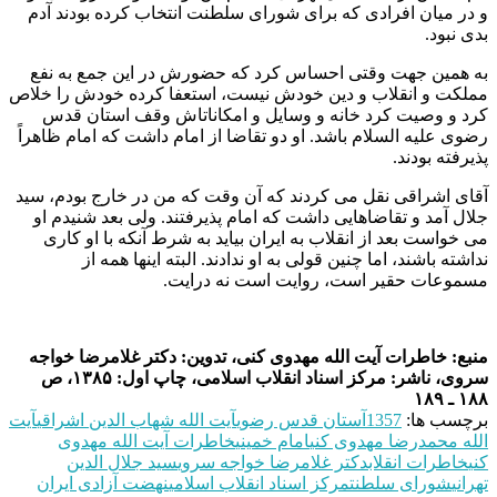
و در میان افرادی که برای شورای سلطنت انتخاب کرده بودند آدم
بدی نبود.
به همین جهت وقتی احساس کرد که حضورش در این جمع به نفع
مملکت و انقلاب و دین خودش نیست، استعفا کرده خودش را خلاص
کرد و وصیت کرد خانه و وسایل و امکاناتاش وقف استان قدس
رضوی علیه السلام باشد. او دو تقاضا از امام داشت که امام ظاهراً
پذیرفته بودند.
آقای اشراقی نقل می کردند که آن وقت که من در خارج بودم، سید
جلال آمد و تقاضاهایی داشت که امام پذیرفتند. ولی بعد شنیدم او
می خواست بعد از انقلاب به ایران بیاید به شرط آنکه با او کاری
نداشته باشند، اما چنین قولی به او ندادند. البته اینها همه از
مسموعات حقیر است، روایت است نه درایت.
منبع: خاطرات آیت الله مهدوی کنی، تدوین: دکتر غلامرضا خواجه
سروی، ناشر: مرکز اسناد انقلاب اسلامی، چاپ اول: ۱۳۸۵، ص
۱۸۸ ـ ۱۸۹
برچسب ها:
1357
آستان قدس رضوی
آیت الله شهاب‌ الدین اشراقی
آیت
الله محمدرضا مهدوی کنی
امام خمینی
خاطرات آیت الله مهدوی
کنی
خاطرات انقلاب
دکتر غلامرضا خواجه سروی
سید جلال الدین
تهرانی
شورای سلطنت
مرکز اسناد انقلاب اسلامی
نهضت آزادی ایران