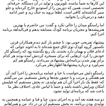
این کارها به شما نیامده. تلویزیون و تولید در آن دستگاه، حرفه‌ای
تخصصی است. همین که دوربین را از استودیو خارج کرده‌اید و جلو
منبر گذاشته‌اید کافی است. لطفا بروید به جنگ زید و عمر ادامه
دهید و درس‌تان را بخوانید.
اما راستگو میدان را خالی نکرد و گفت: من حاضرم با بهترین
هنرپیشه‌ها و مجریان برنامه کودک مسابقه بدهم و فی‌البداهه برنامه
اجرا کنم.
پیشنهاد تفریحی خوبی بود. تا چشم باز کنم دیدم همکاران قرتی‌
تکستور گروه کودک توی اتاق جمع شده‌اند تا به آخوند جوانی که
ادعای فلان و بهمان دارد بخندند. یک ربع نگذشته بود که راستگو کار
خودش را کرد. آن‌هایی که برای مسخره کردنش آمده بودند هر کدام
برای بهتر شدن برنامه‌اش پیشنهادی می‌دادند. راستگو هم کم
نمی‌آورد و درباره پیشنهادها اظهارنظر می‌کرد.
راستگو دلش می‌خواست با عبا و عمامه برنامه‌ش را اجرا کند، آن
هم هفتگی و مرتب و با حضور بچه‌ها و پخش مستقیم. من می‌گفتم
که: فقط یک بار اجرا کن آن هم تولیدی، نه پخش مستقیم که فیلمش
امکان ویرایش داشته باشد و حتما با لباس عادی. اختلاف نظر ما
باعث شد که برنامه‌ای تولید نشود.
دو سه هفته بعد آمد و به اجرای بدون عبا و قبا و عمامه و همچنین به
تولیدی بودن برنامه، نه پخش مستقیم آن تن در داد. من و همراهانم