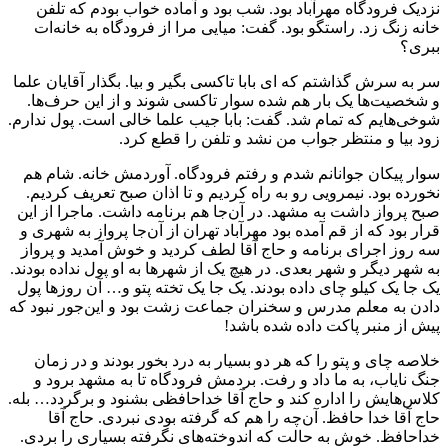
نزدیک فرودگاه مهرآباد بود. شب بود و آماده خواب بودم که تلفن
خانه زنگ زد. راستگو بود. گفت: میایی مرا از فرودگاه به خانه‌ات
ببری؟
سر به سرش گذاشتم که ای بابا تاکسی بگیر و بیا. بگذار آقایان علما
و شخصیت‌ها یک بار هم شده سوار تاکسی شوند و از این حرف‌ها.
شوخی‌هایم که تمام شد. گفت: بابا جیب علما خالی است. پول ندارم.
زود بیا و منتظر جواب من نشد و تلفن را قطع کرد.
سوار پیکان جوانانم شدم و رفتم فرودگاه. آوردمش خانه. شام هم
نخورده بود. نیمرویی رو به راه کردیم و تا اذان صبح تعریف کردیم.
صبح پرواز داشت به مشهد. در آن‌جا هم برنامه داشت. ماجرا از این
قرار بود که از قم آمده بود مهرآباد تهران از آن‌جا پرواز به شهری و
سه روز اجرای برنامه و حاج آقا لطف کردید و خوش آمدید و پرواز
به شهر دیگر و شهر بعدی. در هیچ یک از شهرها به او پول نداده بودند.
یک جا یک کیلو چای داده بودند. یک جا یک تخته پتو و… آن روزها پول
دادن به معلم مدرس و سخنران جماعت زشت بود و این‌جور نبود که
پیش از منبر پاکت داده شده باشد!
خلاصه چای و پتو را که هر دو بسیار به درد بخور بودند و در زمان
جنگ نایاب، به ما داد و رفت. بردمش فرودگاه تا به مشهد برود و
کلاس‌هایش را اداره کند و حاج آقا خداحافظی بشنود و برگردد… بله.
حاج آقا خدا حافظ. آن‌چه را هم که گرفته بودی نبردی. حاج آقا
خداحافظ. خوش به حالت که اندوخته‌های نگرفته بسیاری را بردی.