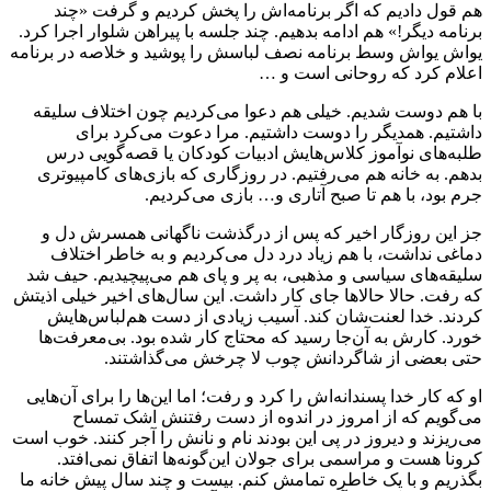
هم قول دادیم که اگر برنامه‌اش را پخش کردیم و گرفت «چند
برنامه دیگر!» هم ادامه بدهیم. چند جلسه با پیراهن شلوار اجرا کرد.
یواش یواش وسط برنامه نصف لباسش را پوشید و خلاصه در برنامه
اعلام کرد که روحانی است و …
با هم دوست شدیم. خیلی هم دعوا می‌کردیم چون اختلاف سلیقه
داشتیم. همدیگر را دوست داشتیم. مرا دعوت می‌کرد برای
طلبه‌های نوآموز کلاس‌هایش ادبیات کودکان یا قصه‌گویی درس
بدهم. به خانه هم می‌رفتیم. در روزگاری که بازی‌های کامپیوتری
جرم بود، با هم تا صبح آتاری و… بازی می‌کردیم.
جز این روزگار اخیر که پس از درگذشت ناگهانی همسرش دل و
دماغی نداشت، با هم زیاد درد دل می‌کردیم و به خاطر اختلاف
سلیقه‌های سیاسی و مذهبی، به پر و پای هم می‌پیچیدیم. حیف شد
که رفت. حالا حالاها جای کار داشت. این سال‌های اخیر خیلی اذیتش
کردند. خدا لعنت‌شان کند. آسیب زیادی از دست هم‌لباس‌هایش
خورد. کارش به آن‌جا رسید که محتاج کار شده بود. بی‌معرفت‌ها
حتی بعضی از شاگردانش چوب لا چرخش می‌گذاشتند.
او که کار خدا پسندانه‌اش را کرد و رفت؛ اما این‌ها را برای آن‌هایی
می‌گویم که از امروز در اندوه از دست رفتنش اشک تمساح
می‌ریزند و دیروز در پی این بودند نام و نانش را آجر کنند. خوب است
کرونا هست و مراسمی برای جولان این‌گونه‌ها اتفاق نمی‌افتد.
بگذریم و با یک خاطره تمامش کنم. بیست و چند سال پیش خانه ما