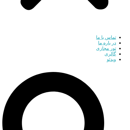
تماس با ما
در باره ما
تور مجازی
گالری
ویدئو