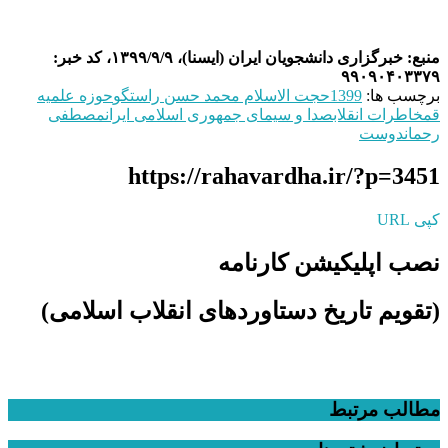
منبع: خبرگزاری دانشجویان ایران (ایسنا)، ۱۳۹۹/۹/۹، کد خبر:
۹۹۰۹۰۴۰۳۳۷۹
برچسب ها:
1399
حجت الاسلام محمد حسن راستگو
حوزه علمیه
قم
خاطرات انقلاب
صدا و سیمای جمهوری اسلامی ایران
مصطفی
رحماندوست
https://rahavardha.ir/?p=3451
کپی URL
نصب اپلیکیشن کارنامه
(تقویم تاریخ دستاوردهای انقلاب اسلامی​)
مطالب مرتبط