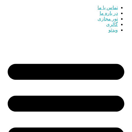
تماس با ما
در باره ما
تور مجازی
گالری
ویدئو