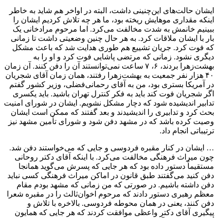
ایشان حالت‏‌های این‏‌چنینی داشت، البته در اواخر هم شاید به خاطر
این‏که مقداری موهایش ریخته بود، ما هر چه تلاش کردیم ایشان را
ببینیم خانمش به شدت مخالفت می‏‌کرد. اما مرحوم مرادخانی یک
بار با ایشان ملاقات کرد. به هر حال چنین وضعیتی داشت تا زمانی
که فوت کرد. جریان تشییع هم طوری هدایت شد که باعث مشکل
دیگری نشود. زمانی که مرتضی پاشایی فوت کرد و او را به
بهشت‌زهرا بردند، ۶، ۷ ساعت نمی‏‌توانستند آن را دفن کنند. آن زمان
۴۰ هزار نفر جمعیت به بهشت‏‌زهرا رفتند، همان زمان آقای شجریان
در آمریکا بستری بود، من به آقای رحمانی‏‌فضلی، وزیر کشور گفتم
اگر شجریان فوت کند باید به فکر کنترل تهران باشید. باید یکسری
تدابیر اندیشیده شود که دچار مشکل نشویم. ایشان در شورای امنیت
بحث کرد و تدابیری را اندیشیدند و بعد گفتند که ممکن است ایشان
وصیت کرده باشد که در مشهد دفن شود و شورای تأمین مشهد نیز
ترتیباتی انجام داد.
… ایشان در کنار مقبره فردوسی و جایی که می‏‌خواستند دفن شد.
چون میراث فرهنگی مخالفت می‏‌کرد. با این‏که آقای دکتر روحانی
مستقیماً دستور داده بود که هر جایی که پسرش می‏‌گوید همانجا
دفن کنید می‏‌گفتند طبق قانون در اماکن میراث فرهنگی کسی نباید
دفن داشته باشیم. در صورتی که من زمانی که مشهد بودم مقام
معظم رهبری دستور دادند که مرحوم اخوان‌ثالث را در مقبره شعرا
دفن کنند، یعنی در همان محوطه فردوسی. بالاخره با تلاش و
پیگیری آقای دکتر واعظی موافقت کردند که هر جایی که همایون