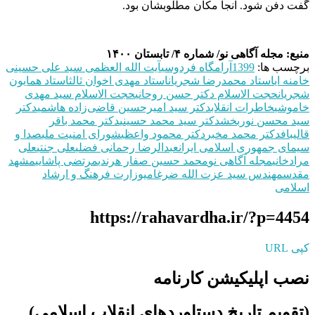
گفت دفن شود. آنجا مکان مطلوبشان بود.
منبع: مجله آگاهی نو/ شماره ۴/ تابستان ۱۴۰۰
برچسب ها:
1399
آرامگاه فردوسی
آیت الله العظمی سید علی حسینی
خامنه ای
استاد محمدرضا شجریان
استاد مهدی اخوان ثالث
استاد همایون
شجریان
حجت الاسلام دکتر حسن روحانی
حجت الاسلام سید مهدی
خاموشی
خاطرات انقلاب
دکتر سید امیرحسین قاضی‌زاده هاشمی
دکتر
سید محسن نوربخش
دکتر سید محمد حسینی
دکتر محمد باقر
قالیباف
دکتر محمد مخبر
دکتر محمود واعظی
شورای امنیت ملی
صدا و
سیمای جمهوری اسلامی ایران
عبدالرضا رحمانی فضلی
علی جنتی
علی
مرادخانی
مجله آگاهی نو
محمد حسین صفار هرندی
مرتضی پاشایی
مشهد
مقدس
مهندس سید عزت الله ضرغامی
وزارت فرهنگ و ارشاد
اسلامی
https://rahavardha.ir/?p=4454
کپی URL
نصب اپلیکیشن کارنامه
(تقویم تاریخ دستاوردهای انقلاب اسلامی​)