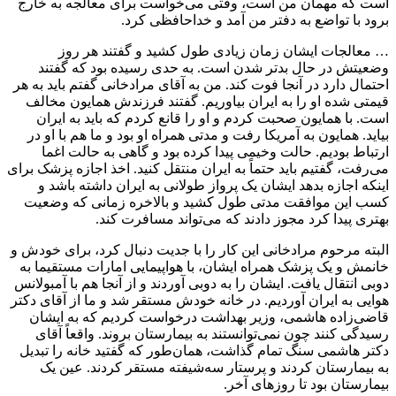
است که مهمان من است، وقتی می‏‌خواست برای معالجه به خارج
برود با تواضع به دفتر من آمد و خداحافظی کرد.
… معالجات ایشان زمان زیادی طول کشید و گفتند هر روز
وضعیتش در حال بدتر شدن است. به حدی رسیده بود که گفتند
احتمال دارد در آنجا فوت کند. من به آقای مرادخانی گفتم باید به هر
قیمتی شده او را به ایران بیاوریم. گفتند فرزندش همایون مخالف
است. با همایون صحبت کردم و او را قانع کردم که باید به ایران
بیاید. همایون به آمریکا رفت و مدتی همراه او بود و ما هم با او در
ارتباط بودیم. حالت‏ وخیمی پیدا کرده بود و گاهی به حالت اغما
می‏‌رفت، گفتیم باید حتماً به ایران منتقل کنید. اخذ اجازه پزشک برای
اینکه اجازه بدهد ایشان یک پرواز طولانی به ایران داشته باشد و
کسب این موافقت مدتی طول کشید و بالاخره زمانی که وضعیت
بهتری پیدا کرد مجوز دادند که می‏‌تواند مسافرت کند.
البته مرحوم مرادخانی این کار را با جدیت دنبال کرد، برای خودش و
خانمش و یک پزشک همراه ایشان، با هواپیمایی امارات مستقیما به
دوبی انتقال یافت. ایشان را به دوبی آوردند و از آنجا هم با آمبولانس
هوایی به ایران آوردیم. در خانه خودش مستقر شد و ما از آقای دکتر
قاضی‏‌زاده هاشمی، وزیر بهداشت درخواست کردیم که به ایشان
رسیدگی کنند چون نمی‏‌توانستند به بیمارستان بروند. واقعاً آقای
دکتر هاشمی سنگ تمام گذاشت، همان‏‌طور که گفتید خانه را تبدیل
به بیمارستان کردند و پرستار سه‏‌شیفته مستقر کردند. عین یک
بیمارستان بود تا روزهای آخر.