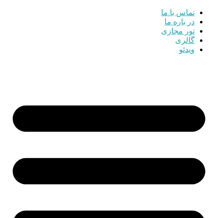
تماس با ما
در باره ما
تور مجازی
گالری
ویدئو