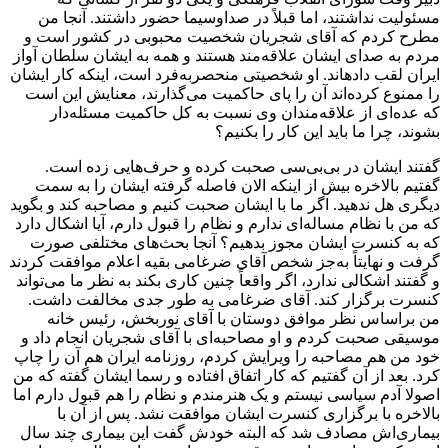
مسئولیت نداشتند، اما قبلاً در صداوسیما حضور داشتند. آنجا من
مطرح کردم که آقای شجریان شخصیت محبوبی در کشور است و
مردم به صدای ایشان علاقه‏‌مند هستند و همه به ایشان سلطان آواز
ایران لقب داده‏اند. او شخصیتی منحصربه‏‌فرد است، اینکه کار ایشان
را ممنوع کرده‌‏اند آن را پای حاکمیت می‏‌گذارند، معنایش این است
که عده‏‌ای از علاقه‏‌مندان وی نسبت به کل حاکمیت مسئله‏‌دار
بشوند، چرا ما باید این کار را بکنیم؟
گفتند ایشان در بی‏‌بی‏‌سی صحبت کرده و حرف‏‌هایی زده است.
گفتیم بالاخره بیش از اینکه الان فاصله گرفته ایشان را به سمت
دیگری هل ندهید. اگر ما با ایشان صحبت کنیم و مصاحبه کند و بگوید
که من با نظام مساله‏‌ای ندارم و نظام را قبول دارم، آیا اشکال دارد
که به کنسرت ایشان مجوز بدهیم؟ آنجا بحث‏‌های مختلفی صورت
گرفت و نهایتاً به‏‌جز شخص آقای ضرغامی بقیه اعلام موافقت کردند
و گفتند اشکالی ندارد، اگر واقعاً چنین کاری بکند به نظر ما می‏‌تواند
کنسرت برگزار کند. آقای ضرغامی به طور جدی مخالفت داشت.
من براساس نظر موافق دوستان با آقای نوربخش، رئیس خانه
موسیقی صحبت کردم و او مصاحبه‏‌ای با آقای شجریان انجام داد و
خود من هم مصاحبه را ویرایش کردم، روزنامه ایران هم آن را چاپ
کرد. بعد از آن گفتیم که کار اتفاق افتاده و رسما ایشان گفته که من
اصولا آدم سیاسی نیستم و یک هنرمندم و نظام را هم قبول دارم اما
بالاخره با برگزاری کنسرت ایشان موافقت نشد. پس از آن با
بیماری‏‌اش مصادف شد که البته خودش گفت این بیماری چند سال