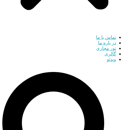
تماس با ما
در باره ما
تور مجازی
گالری
ویدئو