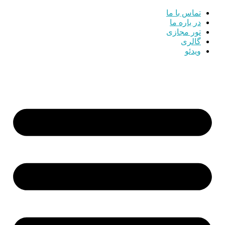
تماس با ما
در باره ما
تور مجازی
گالری
ویدئو