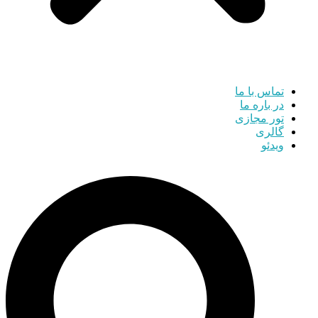
تماس با ما
در باره ما
تور مجازی
گالری
ویدئو