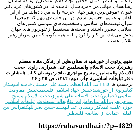
را عمداً و البته با کمال اخلاص انجام دادم. علت این بود که امسال
رسانه‌های جهانی مرا «مرد سال» نامیده‌اند. در کشورهای عربی نیز
عنوان «موفق‌ترین رهبر جهان عرب» را به من داده‌اند. من از این
القاب و عناوین خشنود نشدم. در این جلسه‌ی مهم که جمعی از
سران نهضت‌های اسلامی و شخصیت‌های سیاسی کشورهای
اسلامی حضور داشتند و صحنه‌ها مستقیماً از تلویزیون‌های جهان
پخش می‌شد، این کار را کردم تا به همه‌ بگویم که من سربازِ رهبر
انقلاب هستم.
منبع: پرتوی از خورشید (داستان هایی از زندگی مقام معظم
رهبری)، حجت الاسلام والمسلمین علی شیرازی، راوی: حجت
الاسلام والمسلمین مسیح مهاجری، ناشر: بوستان کتاب (انتشارات
دفتر تبلیغات اسلامی)، چاپ دوم: ۱۳۸۲، ص ۴۵ و ۴۶
برچسب ها:
1380
آیت الله العظمی سید علی حسینی خامنه ای
بوستان
کتاب
پرتوی از خورشید
جنبش جهاد اسلامی فلسطین
جنبش مقاومت
اسلامی (حماس)
حجت الاسلام علی شیرازی
حجت الاسلام مسیح
مهاجری
حزب الله لبنان
خاطرات انقلاب
خالد مشعل
دفتر تبلیغات اسلامی
حوزه علمیه قم
دکتر رمضان عبدالله
سید حسن نصرالله
کنفرانس بین
المللی حمایت از انتفاضه فلسطین
https://rahavardha.ir/?p=1829