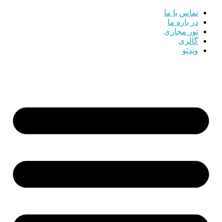
تماس با ما
در باره ما
تور مجازی
گالری
ویدئو