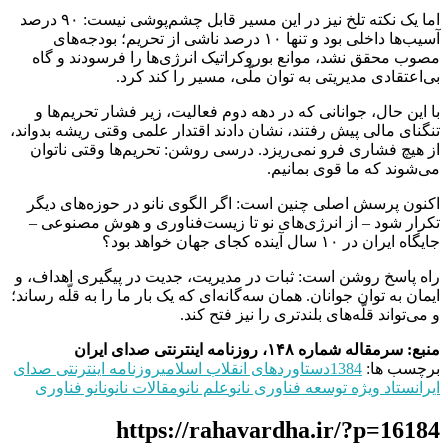
اما یک نکته تلخ نیز در این مسیر قابل چشم‌پوشی نیست: ۹۰ درصد
آسیب‌ها داخلی بود و تنها ۱۰ درصد ناشی از تحریم؛ بودجه‌های
مصوب محقق نشد، موانع بوروکراتیک انرژی‌ها را فرسودند و گاه
بی‌اعتقادی مدیریتی به توان ملّی، مسیر را کند کرد.
با این حال، جوانانی که در دهه دوم فعالیت، زیر فشار تحریم‌ها و
تنگنای مالی پیش رفتند، نشان دادند اقتدار علمی وقتی ریشه بدواند،
از هیچ فشاری فرو نمی‌ریزد. درسی روشن: تحریم‌ها وقتی ناتوان
می‌شوند که ما قوی بمانیم.
اکنون پرسش اصلی چنین است: اگر الگوی نانو در حوزه‌های دیگر
تکرار شود – از انرژی‌های نو تا زیست‌فناوری و هوش مصنوعی –
جایگاه ایران در ۱۰ سال آینده کجای جهان خواهد بود؟
راه پاسخ روشن است: ثبات در مدیریت، جدیت در پیگیری اهداف، و
ایمان به توان جوانان. همان سه‌گانه‌ای که یک بار ما را به قلّه رساند؛
و می‌تواند قلّه‌های بلندتری را نیز فتح کند.
منبع: سرمقاله شماره ۱۴۸، روزنامه اینترنتی صدای ایران
برچسب ها:
1384
دستاوردهای انقلاب اسلامی
روزنامه اینترنتی صدای
ایران
ستاد ویژه توسعه فناوری نانو
علم نانو
مقالات نانو
نانو فناوری
https://rahavardha.ir/?p=16184