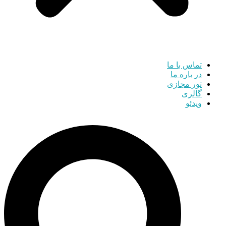
تماس با ما
در باره ما
تور مجازی
گالری
ویدئو