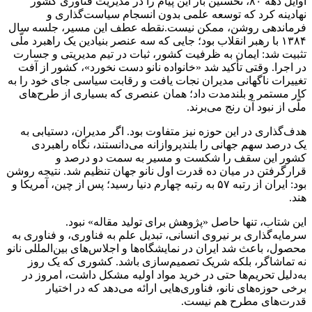
اوایل دهه ۸۰، نخستین بار این پیام را در مدیریت فناوری کشور
نهادینه کرد که توسعه علمی بدون انسجام سیاست‌گذاری و
فرماندهی روشن، ممکن نیست.نقطه عطف این مسیر، جلسه سال
۱۳۸۴ با رهبر انقلاب بود؛ جایی که سه عنصر بنیادین یک راهبرد ملّی
تثبیت شد: ایمان به ظرفیت کشور، ثبات در تیم مدیریتی و جسارت
در اجرا. وقتی تأکید شد «خانواده نانو دست نخورد»، کشور از آفت
تغییرات ناگهانی مدیران نجات یافت و رقابت سیاسی جای خود را به
کار مستمر و بلندمدت داد؛ همان عنصری که بسیاری از طرح‌های
ملّی از نبود آن رنج می‌برند.
هدف‌گذاری در این حوزه نیز متفاوت بود. اگر مدیران، دستیابی به
یک درصد سهم جهانی را بلندپروازانه می‌دانستند، نگاه راهبردی
کشور این سقف را شکست و مسیر به سمت دو درصد و
قرارگرفتن در میان ده قدرت اول نانو جهان تنظیم شد. نتیجه روشن
بود: ایران از رتبه ۵۷ به رتبه چهارم دنیا رسید؛ پس از چین، آمریکا و
هند.
این شتاب، تنها حاصل «پژوهش برای تولید مقاله» نبود.
سرمایه‌گذاری بر نیروی انسانی، تبدیل علم به فناوری، و فناوری به
محصول، باعث شد ایران در نمایشگاه‌ها و اجلاس‌های بین‌المللی نانو
نه تماشاگر، بلکه شریک تصمیم‌سازی باشد. کشوری که یک روز
به‌دلیل تحریم‌ها حتی در خرید مواد اولیه مشکل داشت، امروز در
برخی حوزه‌های نانو، فناوری‌هایی ارائه می‌دهد که در اختیار
قدرت‌های مطرح هم نیست.