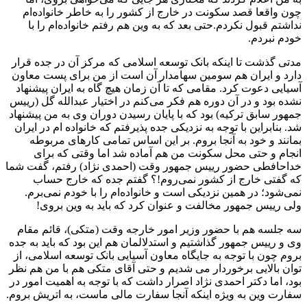
چون واقعا قصد سکونت در خارج از کشور را به خاطر خانواده‌ام
نداشتم قبول نکردم.حتی بعد که به وین هم رفتم خانواده‌ام را با
خودم نبردم.
مدتی گذشت تا اینکه بانک توسعه اسلامی که مرکز آن در جده قرار
دارد و ایران هم سومین سهامدار آن است از من برای پست معاون
آسیایی دعوت کرد. مقامی که تا آن زمان هیچ گاه به ایران پیشنهاد
نشده بود و در آن دوره هم فکر می‌کنم در اختیار عبدالله گل (رییس
جمهور سابق ترکیه) بود که با پایان رسیدن دوران وی به من پیشنهاد
شد. بنابراین با توجه به نزدیکی جده پذیرفتم که خانواده ام در ایران
بمانند و خود به آنجا بروم. بر این اساس تمامی کارهای مربوطه
انجام و حتی محل سکونت من هم آماده شد اما وقتی که برای
خداحافطی حضور رییس جمهور وقت (احمدی نژاد) رفتم، گفت شما
که گفتی خارج از کشور نمی‌روم!؟ گفتم جده که خارج حساب
نمی‌شود؛ در همین نزدیکی است و خانواده‌ام را با خودم نمی‌برم.
ولی رییس جمهور مخالفت و عنوان کرد که باید به وین بروی!
سه جلسه هم با حضور وزیر امور خارجه وقت (متکی)، قائم مقام
وی و رییس جمهور گذاشتیم و استدلالمان هم این بود که باید به جده
بروم چون با توجه به جایگاه معاون آسیایی بانک توسعه اسلامی، از
توان بالایی برخوردار می شدیم و حتی آقای متکی هم با من هم نظر
بود، اما دکتر احمدی نژاد اصرار داشت که با توجه به اهمیت امور در
سفارت وین به ویژه اینکه آنجا سفارت مالی ماست، به اتریش بروم.