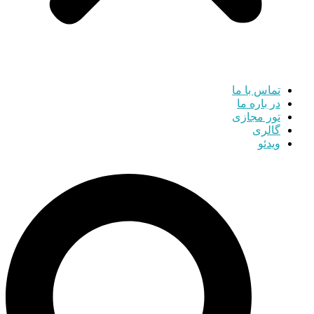
تماس با ما
در باره ما
تور مجازی
گالری
ویدئو