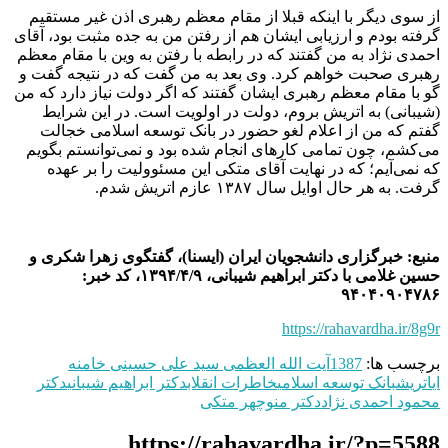
از سوی دیگر با اینکه قبلا از مقام معظم رهبری اذن غیر مستقیم
گرفته بودم و ارزیابی ایشان هم از رفتن من به جده مثبت بود، آقای
احمدی نژاد به من گفتند که در رابطه با رفتن به وین با مقام معظم
رهبری صحبت خواهم کرد. وی بعد به من گفت که در نتیجه گفت و
گو با مقام معظم رهبری ایشان گفتند که اگر دولت نیاز دارد که من
(شیبانی) به اتریش بروم، دولت در اولویت است. در این شرایط
گفتم که من از اعلام لغو حضور در بانک توسعه اسلامی خجالت
می‌کشم، چون تمامی کارهای انجام شده بود و نمی‌توانستم بگویم
که نمی‌آیم؛ که در نهایت آقای متکی این مسئوولیت را بر عهده
گرفت. به هر حال اوایل سال ۱۳۸۷ عازم اتریش شدم.
منبع: خبرگزاری دانشجویان ایران (ایسنا)، گفتگوی زهرا شکری و
حسین غلامی با دکتر ابراهیم شیبانی، ۱۳۹۴/۴/۹، کد خبر:
۹۴۰۴۰۹۰۴۷۸۶
https://rahavardha.ir/8g9r
برچسب ها:
1387
آیت الله العظمی سید علی حسینی خامنه
ای
اتریش
بانک توسعه اسلامی
خاطرات انقلاب
دکتر ابراهیم شیبانی
دکتر
محمود احمدی نژاد
دکتر منوچهر متکی
https://rahavardha.ir/?p=5588