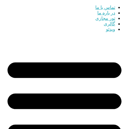
تماس با ما
در باره ما
تور مجازی
گالری
ویدئو