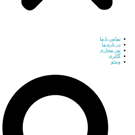
تماس با ما
در باره ما
تور مجازی
گالری
ویدئو