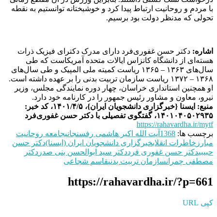
با مردم و روحانیت ارتباط پیدا کرد و خوشبختانه توانستیم به نقطه
تحولی که مدنظر دولت بود برسیم.
اشاره:
دکتر حسن غفوری‌فرد دارای مدرک دکترای فیزیک ذرات
هسته‌ای از دانشگاه کانزاس ایالات متحده آمریکاست که طی
سال‌های ۱۳۶۳ – ۱۳۶۵ ریاست کمیته‌ ملی المپیک و طی سال‌های
۱۳۶۸ – ۱۳۷۲ ریاست سازمان تربیت‌ بدنی را بر عهده داشته است.
او همچنین استانداری خراسان، چهار دوره نمایندگی مجلس، وزیر
نیرو، معاون و مشاور رئیس جمهور را در کارنامه خود دارد.
منبع: ایسنا {خبرگزاری دانشجویان ایران}، ۱۴۰۱/۴/۵، کد خبر:
۱۴۰۱۰۴۰۵۰۲۹۳۵، گفتگوی تفصیلی با دکتر حسن غفوری‌فرد
https://rahavardha.ir/mytf
برچسب ها:
1368
آیت الله اکبر هاشمی رفسنجانی
جامعه روحانیت
مبارز
خاطرات انقلاب
خبرگزاری دانشجویان ایران (ایسنا)
دکتر حسن
حبیبی
دکتر حسن غفوری فرد
دکتر سید ابوالحسن بنی صدر
دکتر
مصطفی چمران
سازمان تربیت بدنی
قاسم شجاعی
https://rahavardha.ir/?p=661
کپی URL