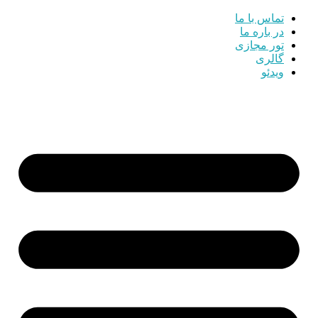
تماس با ما
در باره ما
تور مجازی
گالری
ویدئو