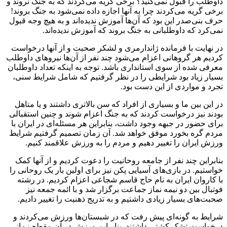
داوطلب را قبول نمی‌کنید؟ برخی گریه می‌کردند که به جنگ نروند و
برخی گریه می‌کردند چرا به آنها اجازه داده نمی‌شود به جنگ بروند!
حرف بنی‌صدر این بود که آن‌ها آموزش ندیده‌اند و به هیچ وجه قبول
نمی‌کرد که داوطلبانی به جنگ بروند که آموزش ندیده‌اند.
در نهایت با فرمانده ژاندارمری و لشکر صحبت و از آنها درخواست
کردیم هر گروهانی اعزام می‌شود چند نفر از آن‌ها نیروهای داوطلب
معرفی شده از سوی استانداری باشد. توجه به اینکه تعداد داوطلبان
بسیار زیاد بود شرایطی را در نظر گرفتیم که شامل شرایط سنی،
تجرد و مواردی از این دست بود.
در این بین ما و بسیاری از افراد که سن بالاتری داشتند و یا متاهل
بودند نیز درخواست کردند که به جنگ اعزام شوند و چنین استقبالی
برای حضور در جبهه وجود داشت، بنابراین هر مسئله‌ای در ایران با
مردم گره بخورد موفق خواهد شد. آن زمان تصمیم گرفتیم شرایط
ورزش ایران را تغییر دهیم و مردم را به ورزش علاقمند کنیم.
بنابراین چند نفر از جامعه روحانیت را دعوت کردیم و از آنها کمک
خواستیم. در بازی‌های آسیایی پکن نیز برای اولین بار یک روحانی را
با کاروان ایران به نام حاج قاسم شجاعی اعزام کردیم. در رشته
فوتبال بین دو نیمه نماز جماعت برگزار شد و با ائمه جمعه نیز
صحبت‌های بسیار زیادی داشتیم و به تدریج ذهنیت را تغییر دادیم.
شرایط به گونه‌ای پیش رفت که در شبستان‌ها ورزش می‌کردند و
درخواست تشک کشتی داشتند. بنابراین ورزش در آن مقطع زمانی