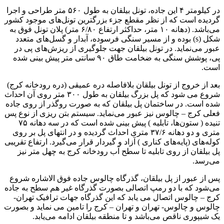
در کیلومتر ۴ این جاده، تونل بیلقان به طول ۵۶۰ متر طراحی و اجرا
گردیده است که از نظر مقطع جزء بزرگترین تونل‌های موجود کشور
می‌باشد. (دهانه ۱۰ متر، حداکثر ارتفاع ۶/۸۰ متر) پلان تونل فوق به
شکل (s) بوده و از مسیر سنگی فرسوده، آبدار و گسل‌های متعدد
عبور می‌نماید. در تونل بیلقان جهت جلوگیری از ریزش‌های پی در
پی، پوشش سنگی به ضخامت طاق ۹۰ سانتی متر پیش بینی شده
است.
بعد از خروج از تونل بیلقان بلافاصله دره عمیقی (دره رودخانه کرج)
شروع می شود که پل بزرگ بیلقان به طول ۳۰۰ متر روی آن احداث
شده است. در ساختمان پل بیلقان که به صورت روگذر از روی جاده
فعلی کرج – چالوس نیز عبور می‌نماید. سیستم بتن ریزی از نوع پس
تنیده ( ستون‌ها، تابلیه ) پیش بینی شده است که در سه دهانه ۷۵
متری و دو دهانه ۳۷/۶ متری احداث گردیده و در انتهای پل بر روی
کوله‌های (پایه‌های کناری ) آزاد و گیردار قرار می‌گیرد. ارتفاع تقریبی
پل بیلقان از روی تابلیه تا سطح آب رودخانه کرج به چهل متر نیز
می‌رسد.
پس از عبور از پل بیلقان، گذرگاه چالوس جاده فوق الاشاره شروع
می‌شود که با دو رمپ اتصالی بصورت گذرگاه غیر هم سطح به جاده
کرج – چالوس اتصال می یابد که این گذرگاه جهات ترافیک تهران-
چالوس و چالوس- تهران و تهران – کرج را تامین می نماید و بصورت
یک شیپوری ناقص می‌باشد و تا منطقه بیلقان ادامه می‌یابد.