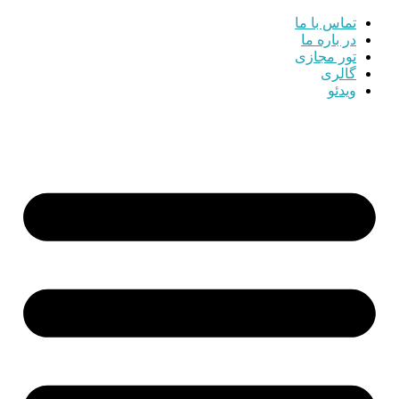
تماس با ما
در باره ما
تور مجازی
گالری
ویدئو