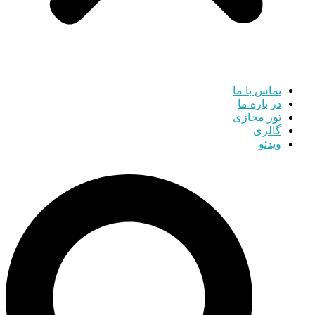
تماس با ما
در باره ما
تور مجازی
گالری
ویدئو