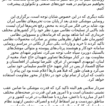
بخواهیم می‌توانیم در همه حوزه‌های صنعتی و تکنولوژی پیشرفت
کنیم.
نکته دیگری که در این خصوص شایان توجه است، برگزاری این
رونمایی موشکی چندی بعد از پایان مدت تحریم‌های نظامی ایران
بود، شاید برخی فکر می‌کردند به محض رفع تحریم‌ها ایران لیست
بلند بالایی از تسلیحات نظامی مورد نظر خود را از کشورهای مختلف
خریداری کند اما شاهد بودیم که فرماندهان و مسوولین نظامی
کشورمان طی اظهار نظرهایی بیشتر بر صادرات محصولات نظامی
تاکید کردند تا خرید و واردات. یکی دیگر از نکاتی در مراسم رونمایی
سامانه خودکار و هوشمند پرتاب‌های پیوسته و متوالی موشک‌های
بالستیک دوربرد سپاه جلب توجه می‌کرد، تصاویر شهدای محور
مقاومت بود. در کنار موشک‌ها تصاویر شهیدان حاج عماد مغنیه از
لبنان، ابومهدی المهندس از عراق، علیرضا توسلی از افغانستان و
صالح الصماد از یمن در کنار شهید حاج قاسم سلیمانی خود نمایی
می‌کرد و همان طور که قبلاً هم بارها اعلام شده بود این پیام را
داشت که ایران از تمام توان خود در دفاع از محور مقاومت استفاده
خواهد کرد.
سردار سلامی هم البته تاکید کرد که قدرت موشکی ما ضامن عقب
نشینی دشمنان است و تا امروز هم این قدرت در صحنه‌های مختلف
اعم از مبارزه با داعش، مبارزه با ضدانقلاب در غرب کشور و در
مناطق دوردست و نیز اسقاط اراده و انصراف دشمن ازتهدید نظام
و ملت ایران کارکرد و تاثیرات خود را به خوبی نشان داده است.