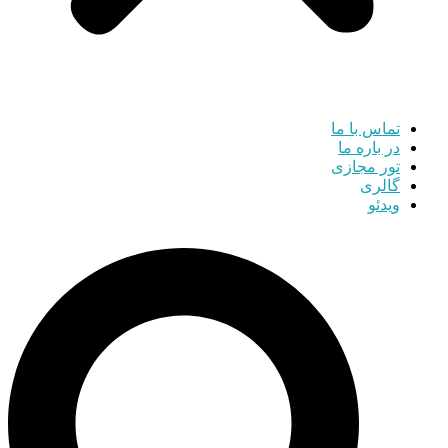
تماس با ما
در باره ما
تور مجازی
گالری
ویدئو