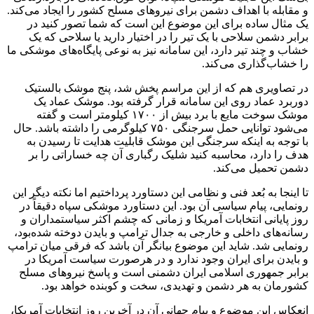
و مقابله با اهداف دشمن برای نیروهای مسلح کشور را ایجاد می‌کند.
یک مثال ساده برای این موضوع این است که شما تصور کنید در
برابر دشمن سلاحی با یک تیر را در اختیار دارید یا سلاحی که یک
خشاب و چند تیر دارد، این سامانه نیز به نوعی پایگاه‌های موشکی ما
را خشاب‌گذاری می‌کند.
در تصاویری هم که از این مراسم پخش شد، پنج موشک بالستیک
دوربرد عماد روی این سامانه قرار گرفته بود. موشک عماد یک
موشک سوخت مایع با برد بیش از ۱۷۰۰ کیلومتر است و گفته
می‌شود توانایی حمل سرجنگی ۷۵۰ کیلوگرمی را داشته باشد. حال
با توجه به اینکه سرجنگی این موشک قابلیت هدایت تا رسیدن به
هدف را دارد، محاسبه کنید شلیک رگباری آن چه خساراتی را بر
دشمن تحمیل می‌کند.
تا اینجا به بُعد فنی و نظامی این دستاورد پرداختیم اما نکته دیگر این
رونمایی، پیام سیاسی آن بود. این دستاورد موشکی سپاه دقیقاً در
روز پایانی انتخابات آمریکا و زمانی که چشم اکثر سیاستمداران و
رسانه‌های داخلی و خارجی به جدال ترامپ و بایدن دوخته شده‌بود،
رونمایی شد. شاید این موضوع بیانگر آن باشد که فرقی میان ترامپ
و بایدن برای ایران وجود ندارد و در هرصورت سیاست آمریکا در
برابر جمهوری اسلامی ایران دشمنی است و پاسخ نیروهای مسلح
کشورمان به هر دشمن و تهدیدی، سخت و کوبنده خواهد بود.
انعکاس این موضوع و پیام جهانی آن در آخرین روز انتخابات آمریکا،