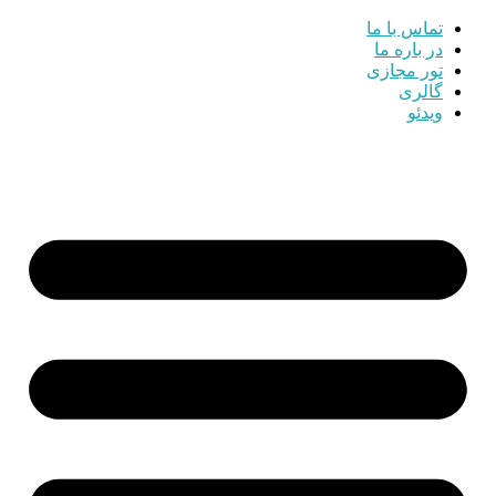
تماس با ما
در باره ما
تور مجازی
گالری
ویدئو