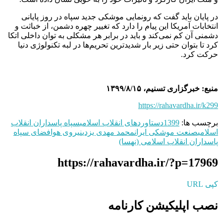
در پایان باید گفت که رونمایی موشکی جدید سپاه در روز پایانی
انتخابات آمریکا این پیام را دارد که تغییر چهره دشمن، از خباثت و
دشمنی آن کم نمی‌کند و باید در برابر هر مشکلی به توان داخلی اتکا
کرد تا بتوان حتی زیر بار شدیدترین تحریم‌ها در لبه تکنولوژی دنیا
حرکت کرد.
منبع: خبرگزاری تسنیم، ۱۳۹۹/۸/۱۵
https://rahavardha.ir/k299
برچسب ها:
1399
دستاوردهای انقلاب اسلامی
سپاه پاسداران انقلاب
اسلامی
صنعت موشکی ایران
محمد مهدی یزدی
نیروی هوافضای سپاه
پاسداران انقلاب اسلامی (نهسا)
https://rahavardha.ir/?p=17969
کپی URL
نصب اپلیکیشن کارنامه