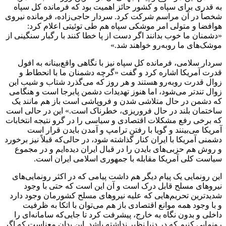
به قدری برای سپاه و کشور حائز اهمیت بود که فرمانده کل سپاه
شخصاً در آن مراسم شرکت کرد. سردار حاجی‌زاده، فرمانده نیروی
هوافضا و متولی امر موشکی سپاه هم طی توئیتی اعلام کرد:
«دشمنان ما خوب بدانند اگر دست از پا خطا کنند با رگبار سنگینی از
موشک‌های ما روبه‌رو خواهند شد.»
سردار سلامی، فرمانده کل سپاه نیز با نگاهی واقع‌بینانه به افول
قدرت آمریکا اشاره کرد و گفت «گرچه دشمنان ما با انحطاط و
زوال قدرت روبه‌رو هستند و هر روز که می‌گذرد شتاب و شیب این
زوال تندتر می‌شود، اما هنوز تهدیدات دشمن پابرجا است و هنگامی
که دشمن در حال متلاشی شدن و فروپاشی است باز هم مانند یک
ساختمان بلند در حال فروریزی، خطرناک است.» این در حالی است
که برخی رفع مشکلات اقتصادی و سیاسی را در گرو نتیجه انتخابات
آمریکا می‌بینند و گویا با رفتن ترامپ و آمدن بایدن قرار است
دشمنی آمریکا با ایران کنار گذاشته شود، در حالی‌که قبلاً نیز برخورد
و روش هم حزبی‌های بایدن را در قبال ایران دیده‌ایم و در مجموع
سیاست کلی آمریکا مقابله با جمهوری اسلامی ایران است.
این رونمایی یک پیام دیگر هم داشت پیامی که در اکثر رونمایی‌های
نیروهای مسلح قابل درک است و آن این است که حتی با وجود
شدیدترین تحریم‌هایی که علیه نیروهای مسلح کشورمان وجود دارد
و با وجود همه موانع اقتصادی باز هم می‌توان با اتکا به ظرفیت
داخلی و بدون نگاه به خارج، پیشرفت کرد تا جایی‌که سامانه‌ای را
رونمایی کنیم که در دنیا نظیر نداشته باشد. این بدان معناست که اگر