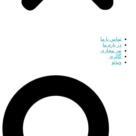
تماس با ما
در باره ما
تور مجازی
گالری
ویدئو