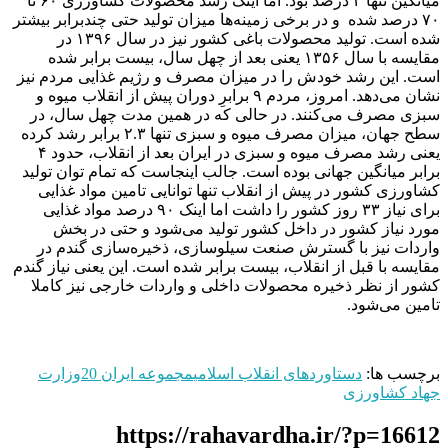
میانگین تنها ۲ درصد بود. اما اینک رشد محصولات کشاورزی ۶۰ تا
۷۰ درصد شده و در برخی زمینه‌ها میزان تولید حتی چندبرابر بیشتر
شده است. تولید محصولات باغی کشور نیز در سال ۱۳۹۶ در
مقایسه با سال ۱۳۵۶ یعنی بعد از چهل سال، بیست برابر شده
است. این رشد خودش را در میزان مصرف و رژیم غذایی مردم نیز
نشان می‌دهد. امروز، مردم ۹ برابرِ دوران پیش از انقلاب میوه و
سبزی مصرف می‌کنند. در حالی که در همین مدت چهل سال، در
سطح جهان، میزان مصرف میوه و سبزی تنها ۲.۳ برابر رشد کرده
یعنی رشد مصرف میوه و سبزی در ایران بعد از انقلاب، حدود ۴
برابر میانگین جهانی بوده است. جالب اینجاست که تمام توان تولید
کشاورزی کشور در پیش از انقلاب تنها توانایی تامین مواد غذایی
برای نیاز ۳۳ روز کشور را داشت اما اینک ۹۰ درصد مواد غذایی
مورد نیاز کشور در داخل کشور تولید می‌شود و حتی در بخش
واردات نیز با گسترش صنعت سیلوسازی، ذخیره‌سازی گندم در
مقایسه با قبل از انقلاب، بیست برابر شده است. این یعنی نیاز گندم
کشور از نظر ذخیره محصولات داخلی و واردات خارجی نیز کاملا
تامین می‌شود.
برچسب ها:
دستاوردهای انقلاب اسلامی
مجموعه ایران 20
وزارت
جهاد کشاورزی
https://rahavardha.ir/?p=16612