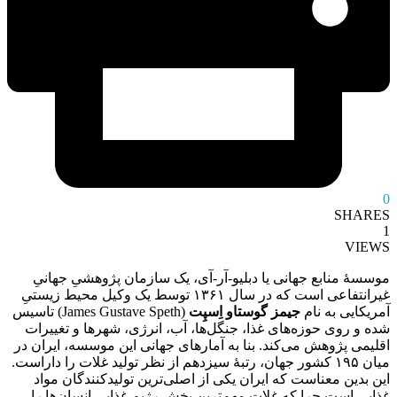
0
SHARES
1
VIEWS
موسسۀ منابع جهانی یا دبلیو-آر-آی، یک سازمان پژوهشیِ جهانیِ
غیرانتفاعی است که در سال ۱۳۶۱ توسط یک وکیل محیط زیستیِ
آمریکایی به نام
جیمز گوستاو اِسپِت
(James Gustave Speth) تاسیس
شده و روی حوزه‌های غذا، جنگل‌ها، آب، انرژی، شهرها و تغییرات
اقلیمی پژوهش می‌کند. بنا به آمارهای جهانی این موسسه، ایران در
میان ۱۹۵ کشور جهان، رتبۀ سیزدهم از نظر تولید غلات را داراست.
این بدین معناست که ایران یکی از اصلی‌ترین تولیدکنندگان مواد
غذایی است چرا که غلات مهم‌ترین بخش رژیم غذایی انسان‌ها را