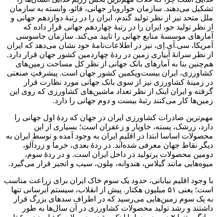
تشکیل می‌دهند. سازمان خواروبار جهانی، فائو، وابسته به سازمان
ملل متحد نیز از نظر تولید گندم، ایران را در رتبۀ دوازدهم جهانی و
از نظر تولید جو، ایران را در رتبۀ چهاردهم جهانی قرار داده که
آمارهای موسسۀ منابع جهانی را تایید می‌کند. سازمان جاسوسی
آمریکا، سی.آی.اِی، نیز در اطلاعات‌نامۀ خود نشان می‌دهد که ایران
از نظر سرانۀ آبیاری زمین در ردۀ چهاردمین کشور جهان قرار دارد.
هم‌چنین بنا به آمارهای بانک جهانی از نظر کل مساحت زمین‌های
کشاورزی، ایران بیست‌ویکمین کشور جهان است. پیشرفتِ صنعتی
در زمینۀ کشاورزی نیز از سوی بانک جهانی مورد نظارت قرار
گرفته و ایران اینک از نظر تعداد ماشین‌های کشاورزی که روی این
زمین‌ها کار می‌کنند رتبۀ بیست و دوم جهانی را دارد.
مهم‌ترین صادرات کشاورزی ایران در جهان که ردۀ اول جهانی را
دارد، زرشک، پسته، خاویار و زعفران است؛ بسیاری از این
محصولات اساسا ابتدا در اقلیمِ ایران به وجود آمده و توسط ایران به
دیگر نقاط جهان معرفی شده‌اند. در ردۀ بعدی، خرما و زردآلو،
دومین محصولات پرتولید در داخل ایران است. و در ردۀ سوم،
میوه‌هایی مانند گیلاس، هندوانه، مِلون، سیب و انجیر قرار می‌گیرد.
با وجود اقلیم بیابانی، حدود یک سوم خاک ایران برای زراعت مناسب
است؛ یعنی ۵۱ میلیون هکتار. پیش از انقلاب، سیستم آبرسانی تنها
به یک سوم زمین‌هایی می‌رسید که در اطراف سدهای بزرگ قرار
داشتند و رشد تولید محصولات کشاورزی در آن سال‌ها به طور