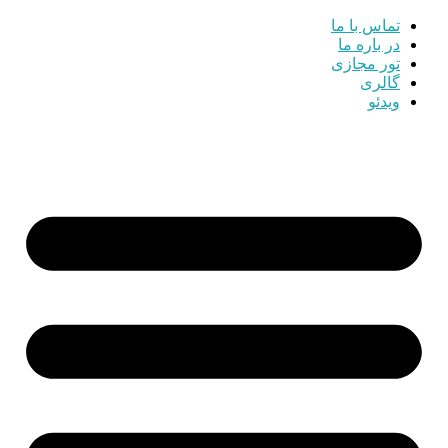
تماس با ما
در باره ما
تور مجازی
گالری
ویدئو