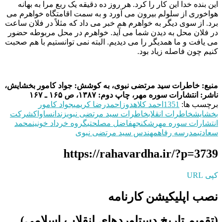
این بنده خدا این کار را کرد. هر روز ده دقیقه یک ربع مرا به بهانه
هواخوری از سلولم بیرون می آورد و به سمت اقامتگاه خواهرم می
برد. از سوی دیگر به خواهرم هم خبر می داد که مثلاً در فلان ساعت
در فلان محل به دیدن شما می آید. خواهرم در محل مربوطه حضور
می یافت و ما همدیگر را می دیدیم. البته نمی توانستیم با هم صحبت
کنیم چون فاصله زیاد بود.
منبع: خاطرات سید مرتضی نبوی، به کوشش: جواد کامور بخشایش،
ناشر: انتشارات سوره مهر، چاپ دوم: ۱۳۸۷، ص
۱۶۵
ـ ۱۶۷
برچسب ها:
1351
احمد کلاهدوز
احمدرضا کریمی
جواد کامور
بخشایش
خاطرات انقلاب
خاطرات سید مرتضی نبوی
زندان
ساواک
شرکت
انتشارات‌ سوره مهر
شکنجه
فاضل مصلحتی
گروه خرداد خونین
محمد
سعادتی
مدرسه رفاه
مهندس سید مرتضی نبوی
https://rahavardha.ir/?p=3739
کپی URL
نصب اپلیکیشن کارنامه
(تقویم تاریخ دستاوردهای انقلاب اسلامی​)