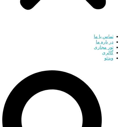
تماس با ما
در باره ما
تور مجازی
گالری
ویدئو