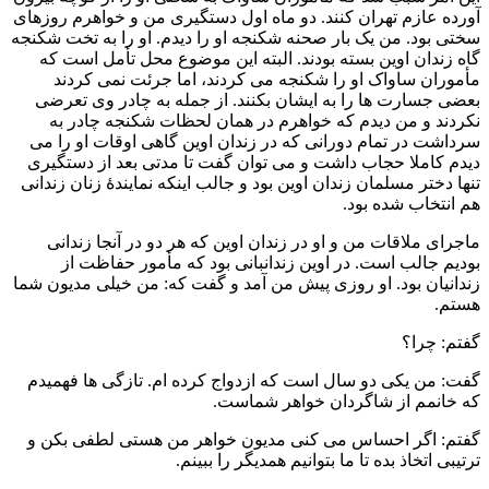
آورده عازم تهران کنند. دو ماه اول دستگیری من و خواهرم روزهای
سختی بود. من یک بار صحنه شکنجه او را دیدم. او را به تخت شکنجه
گاه زندان اوین بسته بودند. البته این موضوع محل تأمل است که
مأموران ساواک او را شکنجه می کردند، اما جرئت نمی کردند
بعضی جسارت ها را به ایشان بکنند. از جمله به چادر وی تعرضی
نکردند و من دیدم که خواهرم در همان لحظات شکنجه چادر به
سرداشت در تمام دورانی که در زندان اوین گاهی اوقات او را می
دیدم کاملا حجاب داشت و می توان گفت تا مدتی بعد از دستگیری
تنها دختر مسلمان زندان اوین بود و جالب اینکه نمایندهٔ زنان زندانی
هم انتخاب شده بود.
ماجرای ملاقات من و او در زندان اوین که هر دو در آنجا زندانی
بودیم جالب است. در اوین زندانبانی بود که مأمور حفاظت از
زندانیان بود. او روزی پیش من آمد و گفت که: من خیلی مدیون شما
هستم.
گفتم: چرا؟
گفت: من یکی دو سال است که ازدواج کرده ام. تازگی ها فهمیدم
که خانمم از شاگردان خواهر شماست.
گفتم: اگر احساس می کنی مدیون خواهر من هستی لطفی بکن و
ترتیبی اتخاذ بده تا ما بتوانیم همدیگر را ببینم.