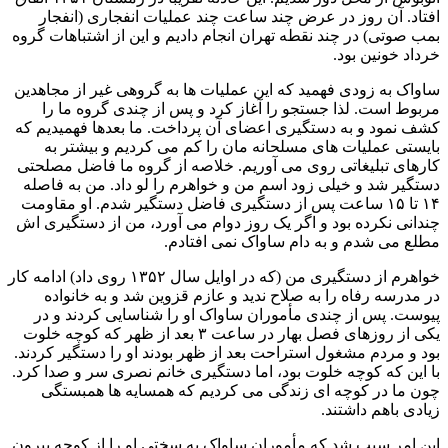
افتاد. آن روز در عرض چند ساعت چند عملیات انفجاری (انفجار
بمب صوتی) در چند نقطه تهران انجام دادیم و این از اشتباهات گروه
خرداد خونین بود.
ساواک به زودی فهمید که این عملیات ها به گروهی غیر از مجاهدین
مربوط است. لذا جستجو را آغاز کرد و پس از چندی گروه ما را
کشف نمود و به دستگیری اعضای آن پرداخت. ما بعدها فهمیدیم که
بایستی عملیات های مسلحانه مان را کم می کردیم و بیشتر به
کارهای تبلیغاتی روی می آوریم. خلاصه از گروه ما فاضل مصلحتی
دستگیر شد و خیلی زود اسم من و خواهرم را لو داد. من به فاصله
١۴ تا ١۵ ساعت پس از دستگیری فاضل دستگیر شدم. او مقاومت
چندانی نکرده بود و اگر یک روز دوام می آورد، من از دستگیری اش
مطلع می شدم و به دام ساواک نمی افتادم.
خواهرم از دستگیری من (که در اوایل سال ۱۳۵۲ روی داد) ادامه کار
در مدرسه رفاه را به صلاح ندید و عازم قزوین شد و به خانواده
پیوست. پس از چندی مأموران ساواک او را شناسایی کردند و در
یکی از روزهای فصل بهار در ساعت ۳ بعد از ظهر که کوچه خلوت
بود و مردم مشغول استراحت بعد از ظهر بودند او را دستگیر کردند.
با این که کوچه خلوت بود، اما دستگیری خانم نصری سر و صدا کرد.
چون ما در کوچه ای زندگی می کردیم که همسایه ها همبستگی
زیادی باهم داشتند.
این امر سبب شد که مأموران ساواک به سختی او را از کوچه بیرون