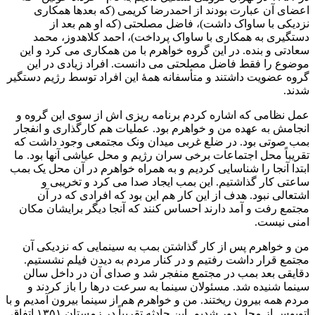
اعضای آن عبارت بودند از احمدرضا کریمی (که بعدها همکاری
نزدیکی با ساواک داشت)، فاضل مصلحتی (که او هم بعد از
دستگیری به همکاری با ساواک پرداخت)، احمد کلاهدوز، محمد
سعادتی و بنده. در این گروه خواهرم با من همکاری می کرد و این
موضوع را فقط فاضل مصلحتی می دانست. افراد زیادی در این
گروه عضویت داشتند و متأسفانه همۀ این افراد توسط رژیم دستگیر
شدند.
عمل نظامی که اشاره کردم برنامه ریزی اش از سوی این گروه و
انجامش به عهده من و خواهرم بود. عملیات هم کارگذاری و انفجار
بمب صوتی بود. در ضلع غربی میدان ونک مجتمعی وجود داشت که
تقریباً محل اجتماعات برخی سران رژیم و محل عیاشی آنها بود. ما
ابتدا آنجا را شناسایی کردیم و به همراه خواهرم در آن محل یک بمب
ساعتی کار گذاشتیم. این بمب ایجاد صدا می کرد و تخریبی و
اشتعالی نبود. هدف از این کار هم این بود که افرادی که در آن
مجتمع رفت و آمد دارند احساس کنند که آنجا دیگر برایشان مکان
امنی نیست.
من و خواهرم پس از کار گذاشتن بمب به سینمایی که نزدیکی آن
مجتمع قرار داشت رفتیم و در کنار مردم به دیدن فیلم نشستیم.
دقایقی بعد بمب در مجتمع منفجر شد و صدای آن در داخل سالن
سینما شنیده شد. مسئولان سینما به سرعت درها را باز کردند و
مردم همه بیرون ریختند. من و خواهرم هم از سینما بیرون آمدیم و با
اتوبوس از محل دور شدیم. این حادثه تقریباً در زمستان ۱۳۵۱ اتفاق