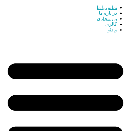
تماس با ما
در باره ما
تور مجازی
گالری
ویدئو