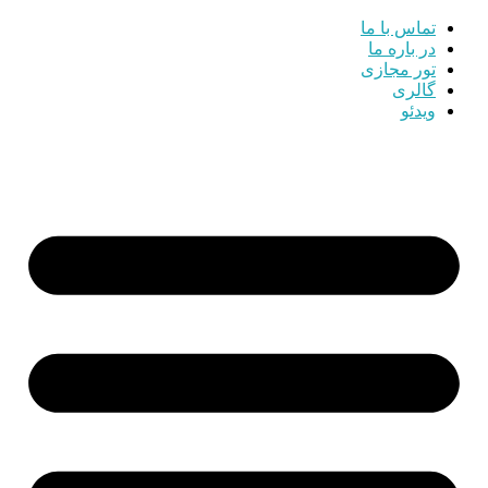
تماس با ما
در باره ما
تور مجازی
گالری
ویدئو