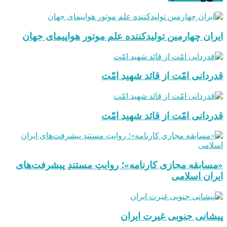
ایران چهارمین تولیدکننده علم موتور هواپیمای جهان
قدردانی امّت از قائد شهید امّت
قدردانی امّت از قائد شهید امّت
«مسابقه مجازی کارنامه»؛ روایتِ مستندِ پیشرفت‌های
ایران اسلامی
پیشانی جنوبی غیرت ایران