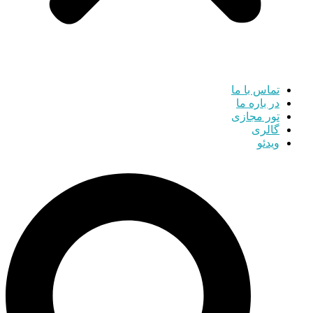
تماس با ما
در باره ما
تور مجازی
گالری
ویدئو