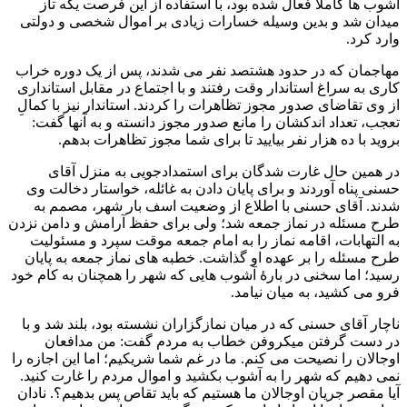
آشوب ها کاملاً فعال شده بود، با استفاده از این فرصت یکه تاز
میدان شد و بدین وسیله خسارات زیادی بر اموال شخصی و دولتی
وارد کرد.
مهاجمان که در حدود هشتصد نفر می شدند، پس از یک دوره خراب
کاری به سراغ استاندار وقت رفتند و با اجتماع در مقابل استانداری
از وی تقاضای صدور مجوز تظاهرات را کردند. استاندار نیز با کمالِ
تعجب، تعداد اندکشان را مانع صدور مجوز دانسته و به آنها گفت:
بروید با ده هزار نفر بیایید تا برای شما مجوز تظاهرات بدهم.
در همین حال غارت شدگان برای استمدادجویی به منزل آقای
حسنی پناه آوردند و برای پایان دادن به غائله، خواستار دخالت وی
شدند. آقای حسنی با اطلاع از وضعیت اسف بار شهر، مصمم به
طرح مسئله در نماز جمعه شد؛ ولی برای حفظ آرامش و دامن نزدن
به التهابات، اقامه نماز را به امام جمعه موقت سپرد و مسئولیت
طرح مسئله را بر عهده او گذاشت. خطبه های نماز جمعه به پایان
رسید؛ اما سخنی در بارهٔ آشوب هایی که شهر را همچنان به کام خود
فرو می کشید، به میان نیامد.
ناچار آقای حسنی که در میان نمازگزاران نشسته بود، بلند شد و با
در دست گرفتن میکروفن خطاب به مردم گفت: من مدافعان
اوجالان را نصیحت می کنم. ما در غم شما شریکیم؛ اما این اجازه را
نمی دهیم که شهر را به آشوب بکشید و اموال مردم را غارت کنید.
آیا مقصر جریان اوجالان ما هستیم که باید تقاص پس بدهیم؟. نادان