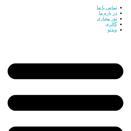
تماس با ما
در باره ما
تور مجازی
گالری
ویدئو