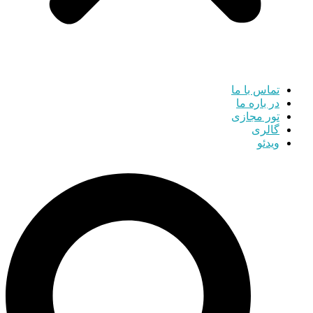
تماس با ما
در باره ما
تور مجازی
گالری
ویدئو