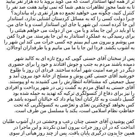
تر از همه اینها استاندار است که می گوید بروید با ده هزار نفر بیایید
تا به شما مجوز تظاهرات بدهم. شما که نمی توانید هفت صد نفر را
کنترل کنید، چگونه می خواهید تجمع ده هزار نفری راه بیاندازید؟
چـرا دولت کسی را که به مسائل کردستان آشنایی ندارد، استاندار
این جا کرده است. این شهر یا جای این استاندار است و یا جای من.
یا او باید در این جا بماند و یا من. من از دولت می خواهم هیئتی را
برای رسیدگی به عملکرد استاندار به این جا بفرستد. من فردا کفن
می پوشم و بیرون می آیم ببینم چه کسی جرأت می کند این شهر را
به آشوب بکشد. فردا این جا با ما می مانیم و یا طرفداران اوجالان.
پس از سخنان آقای حسنی گویی که روح تازه ای به کالبد شهر
دمیده باشند مردم به جنب و جوش افتادند و خود را برای حضوری
دیگر در عرصه امنیت شهر آماده ساختند. فردای آن روز با طلوع
خورشید آقای حسنی کفن پوش و مسلح از خانۀ خود بیرون آمد و
سیل جمعیتی که مشتاقانه انتظارش را می کشیدند به او پیوستند.
آقای حسنی به اتفاق مردم به گشت زنی در شهر پرداخت و افرادی
را نیز برای دفاع از کنسولگری ترکیه که تهدید به حمله شده بود
گسیل داشت و به کارکنان آنجا پیام داد که خیالتان آسوده باشد هر
کس بخواهد کوچکترین تعدّی و تعرّضی به کنسولگریی که تحت
حفاظتِ نظام اسلامی است، بکند با مسلسل من طرف است.
کفن پوشیدنِ آقای حسنی چنان رعب و وحشتی در دلِ آشوب طلبان
انداخت که در آن روز جرات بیرون آمدن نکردند و این ماجرا در
همین جا بدون درگیری پایان یافت. پس از چند روز هیأتی از سوی