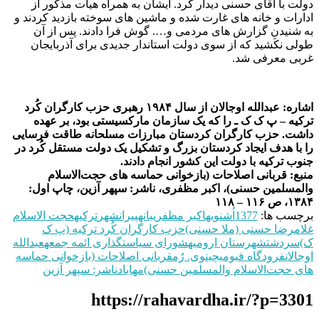
دولت با آقای حسنی دیدار کرد. ایشان به همراه هیأت مذکور از
ادارات و خانه های غارت شده و ماشین های سوخته بازدید کردند و
به شنیدنِ گزارش های مردمی و…. گوش فرا دادند. پس از آن
طولی نکشید که از سوی دولت استاندار جدیدی برای آذربایجان
غربی معرفی شد.
اشاره: عبدالله اوجالان از سال ۱۹۸۴ رهبری حزب کارگران کُرد
ترکیه – پ ک ک ـ را که یک سازمان مارکسیستی بود، بر عهده
داشت. حزب کارگران کردستان مبارزات مسلحانه طاقت فرسایی
را با هدف ایجاد کردستان بزرگ و تشکیل یک دولت مستقل کُرد در
جنوب ترکیه با دولت این کشور انجام دادند.
منبع: قربانی اصلاحات (بازخوانی حماسه های حجت‌الاسلام
والمسلمین حسنی)، اکبر مظفری، ناشر: سپهر آزین، چاپ اول:
۱۳۸۴، ص ۱۱۶ – ۱۱۸
برچسب ها:
1377
اُشنویه
اکبر مظفری
بانه
پیرانشهر
ترکیه
حجت‌ الاسلام
غلامرضا حسنی (ملا حسنی)
حزب کارگران کُرد ترکیه (پ ک
ک)
سردشت
شهرستان ارومیه
شورای سیاستگذاری ائمه جمعه
عبدالله
اوجالان
فرودگاه فیومیچینوی. رُم
قربانی اصلاحات (بازخوانی حماسه
های حجت‌الاسلام والمسلمین حسنی)
مهاباد
ناشر: سپهر آزین
https://rahavardha.ir/?p=3301