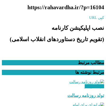
https://rahavardha.ir/?p=16104
کپی URL
نصب اپلیکیشن کارنامه
(تقویم تاریخ دستاوردهای انقلاب اسلامی​)
مطالب مرتبط
مرتبط
نوشته ها
فرهنگ و هنر
تولد روزنامه رسالت