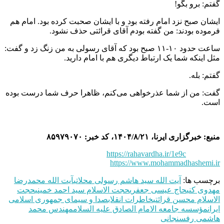
گفتم: برو بگو!
ایشان صبح نزد امام رفته بود و با ایشان صحبت کرده بود. امام هم
فرموده بودند: من گفته بودم آقای قرائتی حذف نشود.
ساعت حدود ۱۰-۱۱ صبح بود که آقای رسولی به من زنگ زد و گفت:
مثل اینکه شما یک ارتباط دیگری هم با امام دارید.
گفتم: بله.
گفت: من از شما عذرخواهی می‌کنم، ظاهرا حرف شما درست بوده
است.
منبع: خبرگزاری ایرنا، ۱۴۰۴/۸/۲۱، کد خبر: ۸۵۹۷۹۰۷۰
https://rahavardha.ir/1e9c
https://www.mohammadhashemi.ir
برچسب ها:
آیت الله سید هاشم رسولی محلاتی
آیت الله محمدرضا
مهدوی کنی
حاج عیسی جعفری
حجت الاسلام سید احمد خمینی
حجت
الاسلام محسن قرائتی
خاطرات انقلاب
صدا و سیمای جمهوری اسلامی
ایران
مؤسسه جامعه الامام الصادق علیه السلام
مهندس محمد
هاشمی رفسنجانی