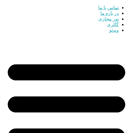
تماس با ما
در باره ما
تور مجازی
گالری
ویدئو