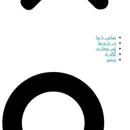
تماس با ما
در باره ما
تور مجازی
گالری
ویدئو