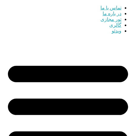
تماس با ما
در باره ما
تور مجازی
گالری
ویدئو