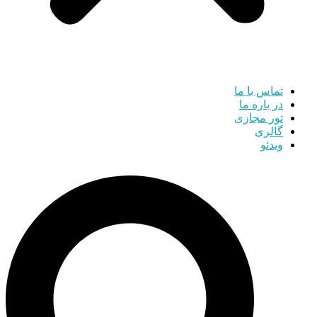
تماس با ما
در باره ما
تور مجازی
گالری
ویدئو