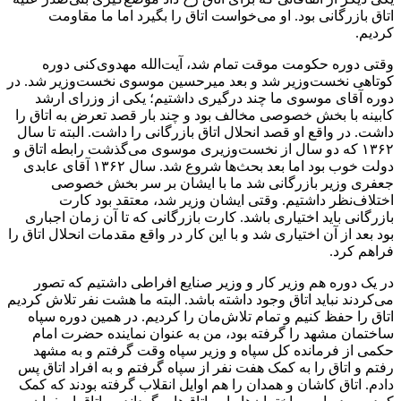
اتاق بازرگانی بود. او می‌خواست اتاق را بگیرد اما ما مقاومت
کردیم.
وقتی دوره حکومت موقت تمام شد، آیت‌الله مهدوی‌کنی دوره
کوتاهی نخست‌وزیر شد و بعد میرحسین موسوی نخست‌وزیر شد. در
دوره آقای موسوی ما چند درگیری داشتیم؛ یکی از وزرای ارشد
کابینه با بخش خصوصی مخالف بود و چند بار قصد تعرض به اتاق را
داشت. در واقع او قصد انحلال اتاق بازرگانی را داشت. البته تا سال
۱۳۶۲ که دو سال از نخست‌وزیری موسوی می‌گذشت رابطه اتاق و
دولت خوب بود اما بعد بحث‌ها شروع شد. سال ۱۳۶۲ آقای عابدی
جعفری وزیر بازرگانی شد ما با ایشان بر سر بخش خصوصی
اختلاف‌نظر داشتیم. وقتی ایشان وزیر شد، معتقد بود کارت
بازرگانی باید اختیاری باشد. کارت بازرگانی که تا آن زمان اجباری
بود بعد از آن اختیاری شد و با این کار در واقع مقدمات انحلال اتاق را
فراهم کرد.
در یک دوره هم وزیر کار و وزیر صنایع افراطی داشتیم که تصور
می‌کردند نباید اتاق وجود داشته باشد. البته ما هشت نفر تلاش کردیم
اتاق را حفظ کنیم و تمام تلاش‌مان را کردیم. در همین دوره سپاه
ساختمان مشهد را گرفته بود، من به عنوان نماینده حضرت امام
حکمی از فرمانده کل سپاه و وزیر سپاه وقت گرفتم و به مشهد
رفتم و اتاق را به کمک هفت نفر از سپاه گرفتم و به افراد اتاق پس
دادم. اتاق کاشان و همدان را هم اوایل انقلاب گرفته بودند که کمک