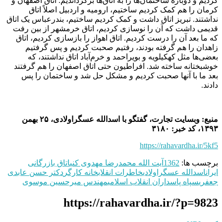
کردیم و دوباره ساختمان‌ها را به اتاق‌ها برگرداندیم. اتاق اصفهان و
کرمان را هم کمک کردیم ساختیم، ارومیه و اردبیل اصلاً اتاق
نداشتند. تبریز اتاق داشت و کمک کردیم ساختیم، بندرعباس یک اتاق
قدیمی داشت که آن را نوسازی کردیم، اتاق خرمشهر از بین رفت
که ما بعد آن را درست کردیم. اتاق اهواز را بازسازی کردیم، اتاق
زاهدان را هم گرفته بودند، رفتیم صحبت کردیم و پس گرفتیم
بعضی‌ها مثل کهکیلویه و بویراحمد و خرم‌آباد اتاق نداشتند، که
خوشبختانه ساخته شد. افراطیون حتی اتاق اصفهان را هم گرفتند
بعد ما با آنها صحبت کردیم و مشکل حل شد و ساختمان را پس
دادند.
منبع: وبسایت تجارت، گفتگو با اسدالله عسگراولادی، ۲۵ بهمن
۱۳۹۳، کد خبر: ۳۱۸۰
https://rahavardha.ir/5kf5
برچسب ها:
1362
آیت الله محمدرضا مهدوی کنی
اتاق بازرگانی
ایران
اسدالله عسگراولادی
خاطرات انقلاب
خانه کارگر
دکتر حسن عابدی
جعفری
سپاه پاسداران انقلاب اسلامی
مهندس میرحسین موسوی
https://rahavardha.ir/?p=9823