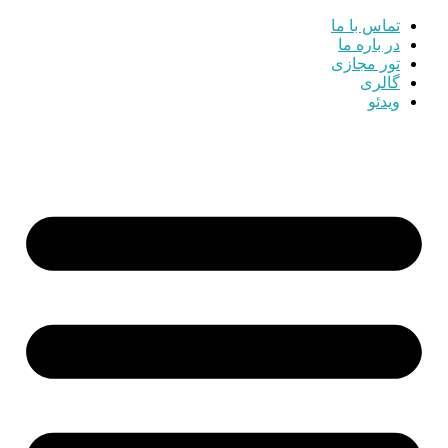
تماس با ما
در باره ما
تور مجازی
گالری
ویدئو