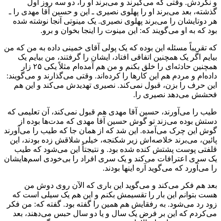
و نکردش. وقتی که می‌گیرند و می‌برند او را، دو سه روز اول
گذشته، بعد می‌برند او را پهلوی نصیری ـ این و حسین آقا مهدی را ـ
هر دوتایشان را می‌برند پهلوی نصیری. یک مینوتی آنجا نوشته شده
بود که به او می‌گویند که: این مینوت را اینجا بخوان و برو.
که تقریباً مسئله این بوده که یک پولی آقای خمینی داده به من که من
بیایم اگر یک همچنین اتفاقی افتاد، ایشان را گرفتند، من بیایم یک
همچنین حادثه‌ای را خلق بکنم و من هم آمده‌ام مثلاً یکی ۲۵ زار
داده‌ام و مردم هم این کارها را کرده‌اند. وقتی می‌گذارند و می‌گویند:
این حرف را بزن، قبول نمی‌کند. نصیری تهدیدش می‌کند و این هم
فحشش می‌دهد نصیری را.
طیب را می‌آورند، حسین آقا مهدی هم قبول نمی‌کند، آن تعلیمی که
دستش بوده می‌زند تو گوش حسین آقا مهدی که مدت‌ها بوده از
گوش این چرک می‌آمده. این شد که از همان جا که طیب را می‌آورند
پائین، می‌برند خلاصه‌اش زیر شکنجه، خیلی شلاقش زده بودند، این
قلفتی پوست پشتش کنده شده بود. و نتیجتاً این می‌شود که طیب
یک سری اعترافات می‌کند و یک سری افراد را بی‌خودی اسم‌هایشان
را می‌آورد که می‌گوید آره اینها بودند.
بعد هم فکر می‌کند و می‌گوید این باری که الآن روی دوش من
هست بتوانم این بار را تقسیمش بکنم و این هم یک سیلی است که
زود رد می‌شود. به رفقایش هم همین را گفته بود. گفته که: من فکر
می‌کردم که این بر فرض یک سال و یا دو سال حبس می‌دهند، بعد