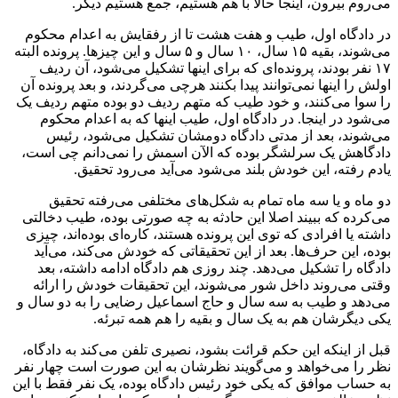
می‌روم بیرون، اینجا حالا با هم هستیم، جمع هستیم دیگر.
در دادگاه اول، طیب و هفت هشت تا از رفقایش به اعدام محکوم
می‌شوند، بقیه ۱۵ سال، ۱۰ سال و ۵ سال و این چیزها. پرونده البته
۱۷ نفر بودند، پرونده‌ای که برای اینها تشکیل می‌شود، آن ردیف
اولش را اینها نمی‌توانند پیدا بکنند هرچی می‌گردند، و بعد پرونده آن
را سوا می‌کنند، و خود طیب که متهم ردیف دو بوده متهم ردیف یک
می‌شود در اینجا. در دادگاه اول، طیب اینها که به اعدام محکوم
می‌شوند، بعد از مدتی دادگاه دومشان تشکیل می‌شود، رئیس
دادگاهش یک سرلشگر بوده که الآن اسمش را نمی‌دانم چی است،
یادم رفته، این خودش بلند می‌شود می‌آید می‌رود تحقیق.
دو ماه و یا سه ماه تمام به شکل‌های مختلفی می‌رفته تحقیق
می‌کرده که ببیند اصلا این حادثه به چه صورتی بوده، طیب دخالتی
داشته یا افرادی که توی این پرونده هستند، کاره‌ای بوده‌اند، چیزی
بوده، این حرف‌ها. بعد از این تحقیقاتی که خودش می‌کند، می‌آید
دادگاه را تشکیل می‌دهد. چند روزی هم دادگاه ادامه داشته، بعد
وقتی می‌روند داخل شور می‌شوند، این تحقیقات خودش را ارائه
می‌دهد و طیب به سه سال و حاج اسماعیل رضایی را به دو سال و
یکی دیگرشان هم به یک سال و بقیه را هم همه تبرئه.
قبل از اینکه این حکم قرائت بشود، نصیری تلفن می‌کند به دادگاه،
نظر را می‌خواهد و می‌گویند نظرشان به این صورت است چهار نفر
به حساب موافق که یکی خود رئیس دادگاه بوده، یک نفر فقط با این