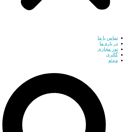
تماس با ما
در باره ما
تور مجازی
گالری
ویدئو