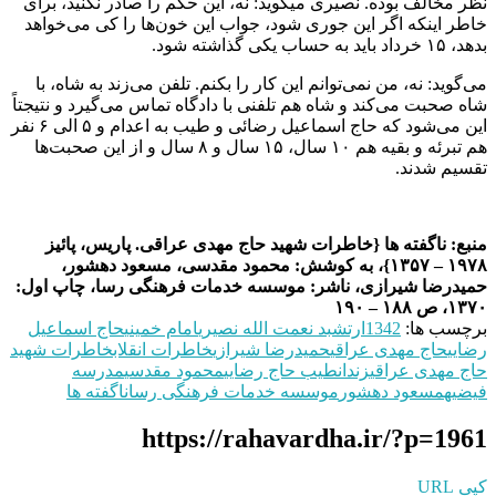
نظر مخالف بوده. نصیری میگوید: نه، این حکم را صادر نکنید، برای
خاطر اینکه اگر این جوری شود، جواب این خون‌ها را کی می‌خواهد
بدهد، ۱۵ خرداد باید به حساب یکی گذاشته شود.
می‌گوید: نه، من نمی‌توانم این کار را بکنم. تلفن می‌زند به شاه، با
شاه صحبت می‌کند و شاه هم تلفنی با دادگاه تماس می‌گیرد و نتیجتاً
این می‌شود که حاج اسماعیل رضائی و طیب به اعدام و ۵ الی ۶ نفر
هم تبرئه و بقیه هم ۱۰ سال، ۱۵ سال و ۸ سال و از این صحبت‌ها
تقسیم شدند.
منبع: ناگفته ها {خاطرات شهید حاج مهدی عراقی. پاریس، پائیز
۱۹۷۸ – ۱۳۵۷}، به کوشش: محمود مقدسی، مسعود دهشور،
حمیدرضا شیرازی، ناشر: موسسه خدمات فرهنگی رسا، چاپ اول:
۱۳۷۰، ص ۱۸۸ – ۱۹۰
برچسب ها:
1342
ارتشبد نعمت الله نصیری
امام خمینی
حاج اسماعیل
رضایی
حاج مهدی عراقی
حمیدرضا شیرازی
خاطرات انقلاب
خاطرات شهید
حاج مهدی عراقی
زندان
طیب حاج رضایی
محمود مقدسی
مدرسه
فیضیه
مسعود دهشور
موسسه خدمات فرهنگی رسا
ناگفته ها
https://rahavardha.ir/?p=1961
کپی URL