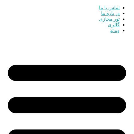
تماس با ما
در باره ما
تور مجازی
گالری
ویدئو