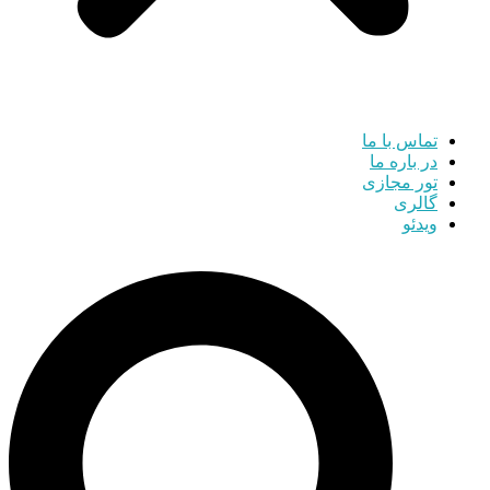
تماس با ما
در باره ما
تور مجازی
گالری
ویدئو