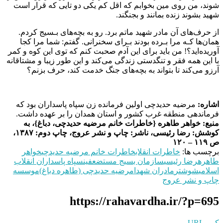
شوند، من روی مین بخوابم که اقل کم یکی دو تایی که قرار است
شهید بشوند زنده بمانند و بجنگند.
از حرف‌های آن مادر شهید ماتم برد. رو به بچه‌های بـسیج کردم.
همان‌ها کـه مرا بـرده بودند بـرای سخنرانی. گفتم: شما مرا کجا
آوریده‌اید؟! من باید برای این آدم صحبت کنم که توی این کوه و کمر
با این همه فقر و تنگدستی زندگی می‌کند و این طور زیبا و مشتاقانه
آرزو می‌کند تا بتواند به بچه‌های جنگ خدمت کند، حرف بزنم؟
اشاره:
مرضیه حدیدچی اولین فرمانده زن سپاه پاسداران بود که
فرماندهی منطقه غرب کشور و استان همدان را بر عهده داشت.
منبع: خواهر طاهره {خاطرات خانم مرضیه حدیدچی، دباغ}، به
کوشش: رضا رئیسی، ناشر: چاپ و نشر عروج، چاپ دوم: ۱۳۸۷،
ص ۱۱۹ – ۱۲۰
برچسب ها:
خاطرات انقلاب
خاطرات خانم مرضیه حدیدچی
خواهر
طاهره
رضا رئيسی
سازمان بسیج مستضعفین
سپاه پاسداران انقلاب
اسلامی
شوشتر
مادران شهدا
مرضیه حدیدچی (طاهره دباغ)
موسسه
چاپ و نشر عروج
https://rahavardha.ir/?p=695
کپی URL