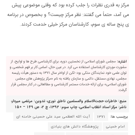
مرکز به قدری نظرات را جلب کرده بود که وقتی موضوعی پیش
می آمد، حتماً می گفتند: نظر مرکز چیست؟ و بخصوص در برنامه
ی پنج ساله ی سوم، کارشناسان مرکز خیلی خدمت کردند.
اشاره:
مجلس شورای اسلامی از نخستین دوره، برای کارشناسی طرح ها و لوایح، از
مشورت موردی کارشناسان استفاده می کرد. در عین حال، اساس کار بر فهم شخصی و
توان علمی خود نمایندگان متکی بود؛ لکن از اواخر سال ۱۳۷۱ به دستور هیأت رئیسه
مجلس، نهادی مستقل، دائمی و سازمان یافته به نام «مرکز پژوهش های مجلس
شورای اسلامی» برای ارائه خدمات مستمر کارشناسی و مطالعاتی در کنار مجلس قرار
گرفت.
منبع: خاطرات حجت‌الاسلام والمسلمین ناطق نوری، تدوین: مرتضی میردار،
ناشر: مرکز اسناد انقلاب اسلامی، چاپ سوم: ۱۳۹۲، ج ۲، ص ۱۴۹ – ۱۵۰
برچسب ها:
1371
آیت الله العظمی سید علی حسینی خامنه ای
امام خمینی
پژوهشگاه دانش‌ های بنیادی