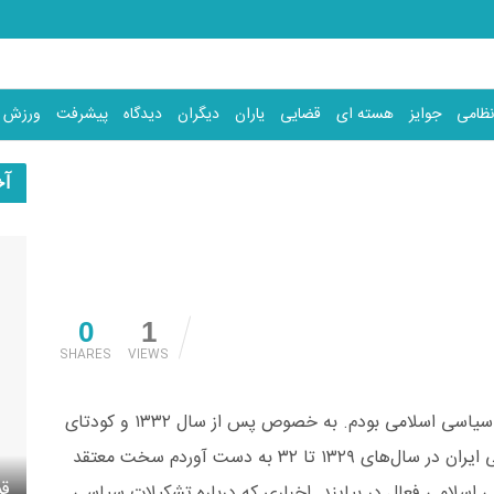
نظامی
جوایز
هسته ای
قضایی
یاران
دیگران
دیدگاه
پیشرفت
ورزش
آخ
0
1
SHARES
VIEWS
من از سال‌ها پیش در فکر ایجاد یک حزب و جمعیت سیاسی اسلامی بودم. به ‎‌خصوص پس از سال ۱۳۳۲ و کودتای
۲۸ مرداد ۱۳۳۲ و با توجه به تجربه‌ای که از نهضت ملی ایران در سال‌های ۱۳۲۹ تا ۳۲ به دست آوردم سخت معتقد
قد
اسلامی فعال در بیایند. اخباری که درباره تشکیلات سیاسی