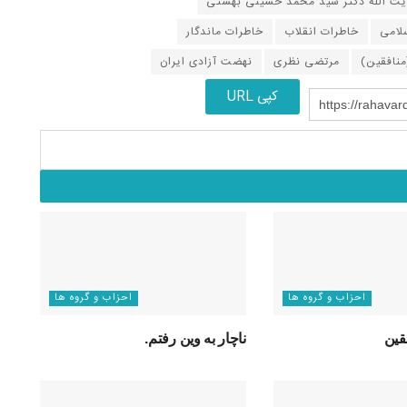
یت الله دکتر سید محمد حسینی بهشتی
لامی
خاطرات انقلاب
خاطرات ماندگار
منافقین)
مرتضی نظری
نهضت آزادی ایران
کپی URL
https://rahavar
احزاب و گروه ها
احزاب و گروه ها
قین
ناچار به وین رفتم.