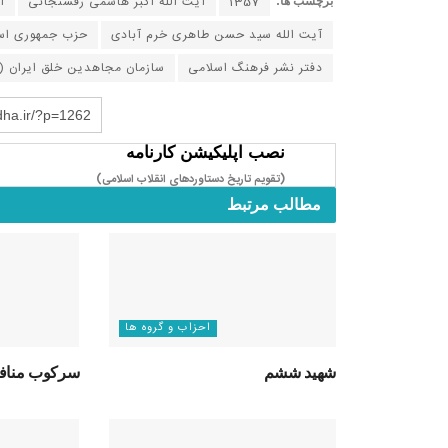
1357
آیت الله اکبر هاشمی رفسنجانی
آ
برچسب ها:
آیت الله سید حسن طاهری خرم‌ آبادی
حزب جمهوری اس
دفتر نشر فرهنگ اسلامی
سازمان مجاهدین خلق ایران (
dha.ir/?p=1262
نصب اپلیکیشن کارنامه
(تقویم تاریخ دستاوردهای انقلاب اسلامی​)
مطالب مرتبط
احزاب و گروه ها
شهید ششم
سرکوب مناف