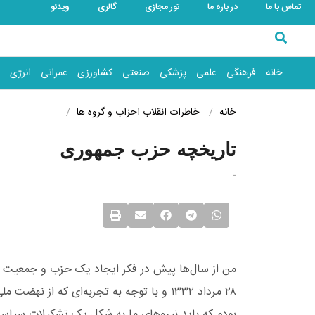
تماس با ما
در باره ما
تور مجازی
گالری
ویدئو
خانه
فرهنگی
علمی
پزشکی
صنعتی
کشاورزی
عمرانی
انرژی
خانه
خاطرات انقلاب
احزاب و گروه ها
تاریخچه حزب جمهوری
-
بودم که باید نیروهای ما به شکل یک تشکیلات سیاسی 