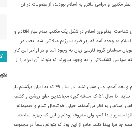
 نظر مکتبی و مرامی ملتزم به اسلام نبودند، از عضویت در آن
 شناخت ایدئولوی اسلام در شکل یک مکتب تمام‌ عیار افتادم و
لام به وجود آمد که زیر ضربات رژیم متلاشی شد. بعد، در
یان مسلمان گروه فارسی زبان به وجود آمد و در اواخر این کار
کا
سیاسی تشکیلاتی را به وجود بیاورند که بتواند آن افراد را از
نصب
تقوی
درست همان سال اول که آنجا بودم این قرار را گذاشتم و بعد آمدم، ولی عملی نشد. در سال ۴۹ که به ایران برگشتم باز
دنبال این بودم که تشکیلاتی سیاسی خالصی به وجود بیاید. تا سال ۵۹ که مسئله گروه مجاهدین خلق روشن و کشف
می اسلامی به نظر می‌آمدند، خیلی خوشحال شدم و صمیمانه
 آنها حضور پیدا کنم، ولی معروف بودنم و این که چهره شناخته
ه جا مرا پیدا کنند، ‌مانع از این بود که بتوانم رسماً در مجموعه