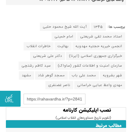
برچسب ها:
1345
آیت الله شیخ محمود حلبی
استاد محمد تقی شریعتی
امام خمینی
انجمن خیریه حجتیه مهدویه
بهائیت
خاطرات انقلاب
خبرگزاری جمهوری اسلامی (ایرنا)
دکتر علی شریعتی
سازمان امنیت و اطلاعات کشور (ساواک)
سید کاظم رشتچی
شهر بشرویه
محمد علی باب
مسجد گوهر شاد
مشهد
مهدی واعظ عبایی خراسانی
ناصر غضنفری
کپی
https://rahavardha.ir/?p=2841
URL
نصب اپلیکیشن کارنامه
(تقویم تاریخ دستاوردهای انقلاب اسلامی​)
مطالب مرتبط