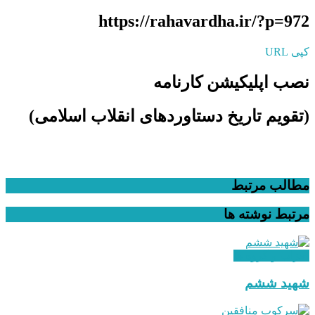
https://rahavardha.ir/?p=972
کپی URL
نصب اپلیکیشن کارنامه
(تقویم تاریخ دستاوردهای انقلاب اسلامی​)
مطالب مرتبط
مرتبط
نوشته ها
احزاب و گروه ها
شهید ششم