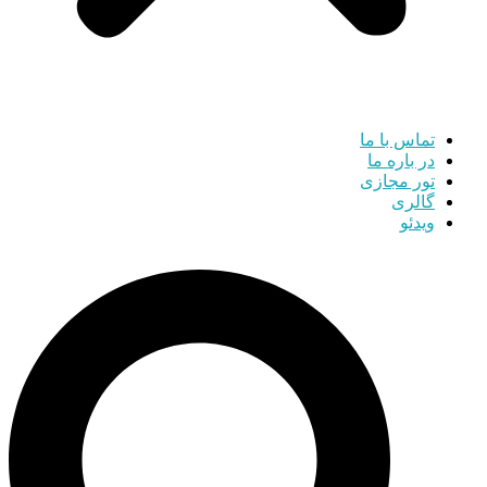
تماس با ما
در باره ما
تور مجازی
گالری
ویدئو