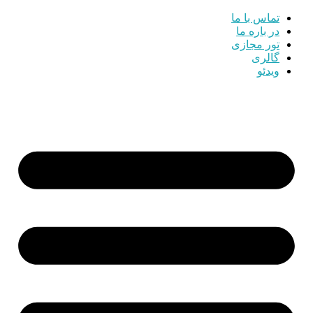
تماس با ما
در باره ما
تور مجازی
گالری
ویدئو