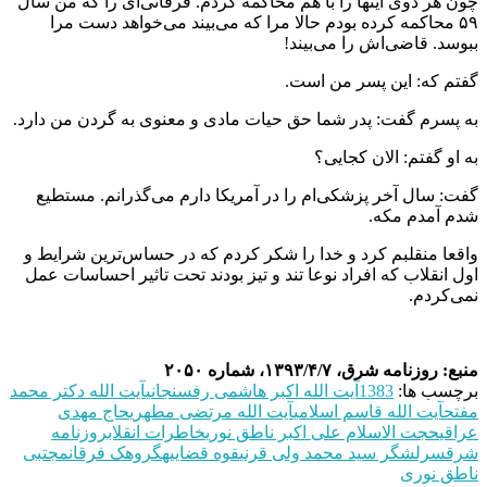
چون هر دوی اینها را با هم محاکمه کردم. فرقانی‌ای را که من سال
۵۹ محاکمه کرده بودم حالا مرا که می‌بیند می‌خواهد دست مرا
ببوسد. قاضی‌اش را می‌بیند!
گفتم که: این پسر من است.
به پسرم گفت: پدر شما حق حیات مادی و معنوی به گردن من دارد.
به او گفتم: الان کجایی؟
گفت: سال آخر پزشکی‌ام را در آمریکا دارم می‌گذرانم. مستطیع
شدم آمدم مکه.
واقعا منقلبم کرد و خدا را شکر کردم که در حساس‌ترین شرایط و
اول انقلاب که افراد نوعا تند و تیز بودند تحت‌ تاثیر احساسات عمل
نمی‌کردم.
منبع: روزنامه شرق، ۱۳۹۳/۴/۷، شماره ۲۰۵۰
برچسب ها:
1383
آیت الله اکبر هاشمی رفسنجانی
آیت الله دکتر محمد
مفتح
آیت الله قاسم اسلامی
آیت الله مرتضی مطهری
حاج مهدی
عراقی
حجت الاسلام علی اکبر ناطق نوری
خاطرات انقلاب
روزنامه
شرق
سرلشگر سید محمد ولی قرنی
قوه قضاییه
گروهک فرقان
مجتبی
ناطق نوری