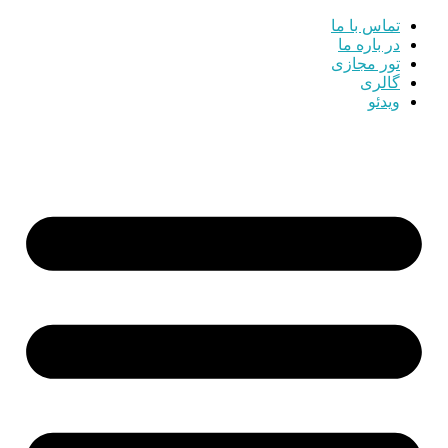
تماس با ما
در باره ما
تور مجازی
گالری
ویدئو