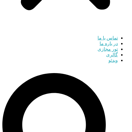
تماس با ما
در باره ما
تور مجازی
گالری
ویدئو