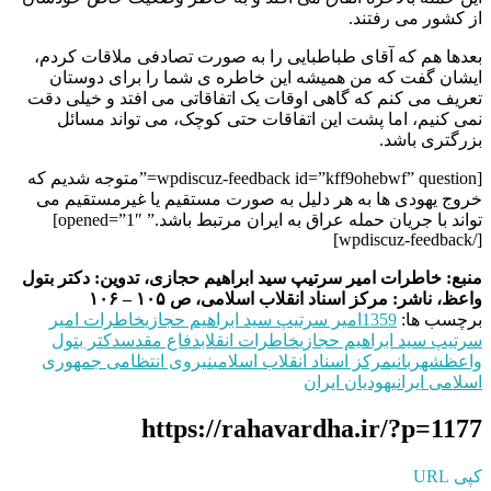
از کشور می رفتند.
بعدها هم که آقای طباطبایی را به صورت تصادفی ملاقات کردم،
ایشان گفت که من همیشه این خاطره ی شما را برای دوستان
تعریف می کنم که گاهی اوقات یک اتفاقاتی می افتد و خیلی دقت
نمی کنیم، اما پشت این اتفاقات حتی کوچک، می تواند مسائل
بزرگتری باشد.
[wpdiscuz-feedback id=”kff9ohebwf” question=”متوجه شدیم که
خروج یهودی ها به هر دلیل به صورت مستقیم یا غیرمستقیم می
تواند با جریان حمله عراق به ایران مرتبط باشد.” opened=”1″]
[/wpdiscuz-feedback]
منبع: خاطرات امیر سرتیپ سید ابراهیم حجازی، تدوین: دکتر بتول
واعظ، ناشر: مرکز اسناد انقلاب اسلامی، ص ۱۰۵ – ۱۰۶
برچسب ها:
1359
امیر سرتیپ سید ابراهیم حجازی
خاطرات امیر
سرتیپ سید ابراهیم حجازی
خاطرات انقلاب
دفاع مقدس
دکتر بتول
واعظ
شهربانی
مرکز اسناد انقلاب اسلامی
نیروی انتظامی جمهوری
اسلامی ایران
یهودیان ایران
https://rahavardha.ir/?p=1177
کپی URL