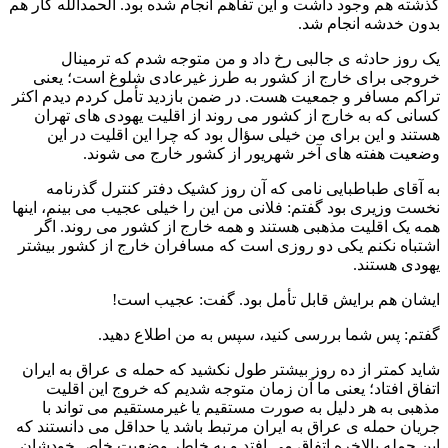
گذشته هم وجود داشت و این تفاهم انجام شده بود. الحمدالله کار هم
بدون خدشه انجام شد.
یک روز حادثه ی جالبی رخ داد و من متوجه شدم که ترمینال
خروجی برای خارج از کشور به طرز غیرعادی شلوغ است؛ یعنی
تراکم مسافر و جمعیت هست. در ضمن بازدید تأمل کردم دیدم اکثر
کسانی که به خارج از کشور می روند از اقلیت یهودی های تهران
هستند و این برای من خیلی سؤال بود که چرا این اقلیت در این
وضعیت هفته های آخر شهریور از کشور خارج می شوند.
به آقای طباطبایی نامی که آن روز کشیک دفتر کنترل گذرنامه
نخست وزیری بود گفتم: فلانی من این را خیلی عجیب می بینم، اینها
همه یک اقلیت مذهبی هستند و همه خارج از کشور می روند. اگر
اشتباه نکنم یکی دو روزی است که مسافران خارج از کشور بیشتر
یهودی هستند.
ایشان هم برایش قابل تأمل بود. گفت: عجیب است!
گفتم: پس شما بررسی کنید، سپس به من اطلاع دهید.
شاید کمتر از ده روز بیشتر طول نکشید که حمله ی عراق به ایران
اتفاق افتاد؛ یعنی ما آن زمان متوجه شدیم که خروج این اقلیت
مذهبی به هر دلیل به صورت مستقیم یا غیرمستقیم می تواند با
جریان حمله ی عراق به ایران مرتبط باشد یا حداقل می دانستند که
این حمله بالاخره اتفاق می افتد و به خاطر وضعیت خاص خودشان