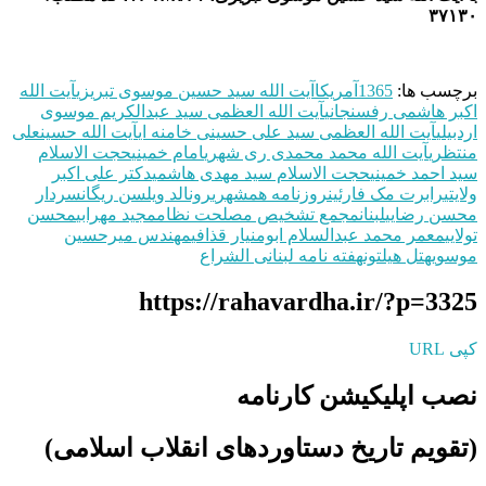
۳۷۱۳۰
برچسب ها:
1365
آمریکا
آيت‌ الله سید حسین موسوی تبریزی
آیت الله
اکبر هاشمی رفسنجانی
آیت الله العظمی سید عبدالکریم موسوی
اردبیلی
آیت الله العظمی سید علی حسینی خامنه ای
آیت الله حسینعلی
منتظری
آیت الله محمد محمدی ری شهری
امام خمینی
حجت الاسلام
سید احمد خمینی
حجت الاسلام سید مهدی هاشمی
دکتر علی اکبر
ولایتی
رابرت مک فارئین
روزنامه همشهری
رونالد ویلسن ریگان
سردار
محسن رضایی
لبنان
مجمع تشخیص مصلحت نظام
مجید مهرابی
محسن
تولایی
معمر محمد عبدالسلام ابومنیار قذافی
مهندس میرحسین
موسوی
هتل هیلتون
هفته نامه لبنانی الشراع
https://rahavardha.ir/?p=3325
کپی URL
نصب اپلیکیشن کارنامه
(تقویم تاریخ دستاوردهای انقلاب اسلامی​)