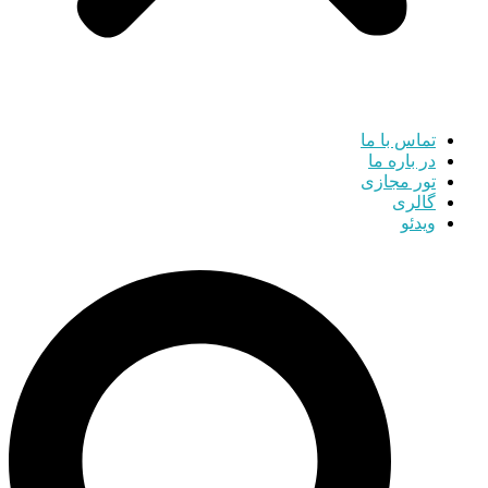
تماس با ما
در باره ما
تور مجازی
گالری
ویدئو