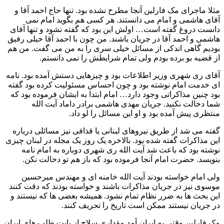
مثلا ماجرای مک فارلین آنجا مطرح نشده بود. تنها حاج احمد آقا و
آقای هاشمی و امام می‌ دانستند. هر کسی هم بگوید امام نمی‌
دانست دروغ گفته است… اولش این بود که گفته نشود و تنها آقای
هاشمی و احمد آقا در جریان باشند. من چون با احمد آقا خیلی رفیق
بودیم گاهی اندکی از مسائل خیلی سری را به من می‌ گفت. من هم
از قضیه بو برده بودم ولی تمام شرایطش را نمی‌ دانستم.
آقای ری‌ شهری وزیر اطلاعات بود و چیزهایی دستش آمده بود. نامه‌
ای خدمت امام نوشته بود و چون احساس مسئولیت کرده بود گفته
بود چنین مذاکراتی وجود دارد… امام ابتدا به ایشان فرموده بود که
شما دخالت نکنید. جریان مهدی هاشمی برادر داماد آیت‌ الله
منتظری پیش آمده بود و او این مسائل را لو داد.
گفته می‌ شد از طریق نیروهای لبنانی یا قذافی نیز مسائلی درباره
این مذاکرات گفته شده بود. بالاخره یک روز یک مجله‌ در لبنان چیزی
نوشته بود که باعث شد آیت‌ الله ری‌ شهری دوباره به امام نامه
بنویسد. حضرت امام آنجا فرموده بود که باز هم تو دخالت نکن.
ولی امام خواسته بودند آیت‌ الله خامنه‌ ای و مهندس میرحسین
موسوی نیز در جریان مذاکرات باشند و خواسته بودند که دقت کنند
این بحث‌ ها به ضرر نظام تمام نشود. همیشه بعضی‌ ها که نیستند و
در جریان نیستند ممکن است تاریخ را تحریف کنند.
مک فارلین وقتی به ایران آمد مقداری سلاح از بابت طلب‌ های ایران