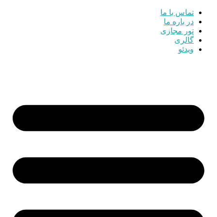
تماس با ما
در باره ما
تور مجازی
گالری
ویدئو