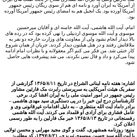
از آمریکا به ایران آورد و نامه‌ ای هم از سوی ریگان رئیس‌ جمهور
آمریکا آورده بود. یک انجیل هم به امضای رئیس‌ جمهور آمریکا آورده
بود.
امام، آیت‌ الله هاشمی، آیت‌ الله خامنه‌ ای و آقایان میرحسین
موسوی و آیت‌ الله موسوی اردبیلی را نهی کرده بود که در رده‌ های
بالا دیدار انجام نشود ولی از معاونت‌ های وزارت خارجه دو نفر به
ملاقاتش رفتند و در هتل هیلتون دیدار کردند. جریان از همان شروع
کار خنثی شد. من فکر می‌ کنم اگر معقولانه و با نظرات امام ادامه
پیدا می‌کرد و داد و قال نمی‌ نکردند، می‌ شد پیشرفت‌ هایی حاصل
شود.
اشاره: هفته نامه لبنانی الشراع در تاریخ ۱۳۶۵/۸/۱۱ گزارشی از
سفر یک هیئت آمریکایی به سرپرستی رابرت مک فارئین مشاور
رئیس جمهور در امور امنیت ملی را به ایران افشا کرد. برخی
کارشناسان درج این خبر را در پی دستگیری سید مهدی هاشمی –
برادر داماد آیت الله منتظری – به دلیل اقدامات غیرقانونی وی و
عامل فشاری برای آزادی او قلمداد می کردند. آیت الله هاشمی
رفسنجانی در تاریخ ۱۳۶۵/۸/۱۳ خبر مک فارلین را به طور رسمی
اعلان کرد.
منبع: روزنامه همشهری، گفت و گوی مجید مهرابی و محسن تولایی
با آیت الله سید حسین موسوی تبریزی، ۱۳۹۷/۸/۲۱، کد مطلب: