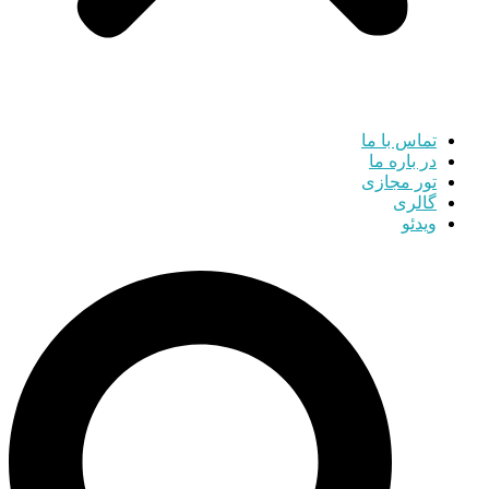
تماس با ما
در باره ما
تور مجازی
گالری
ویدئو