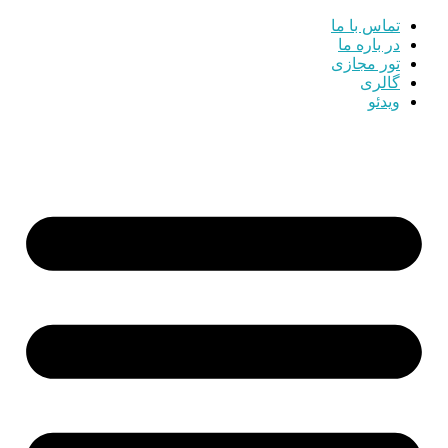
تماس با ما
در باره ما
تور مجازی
گالری
ویدئو