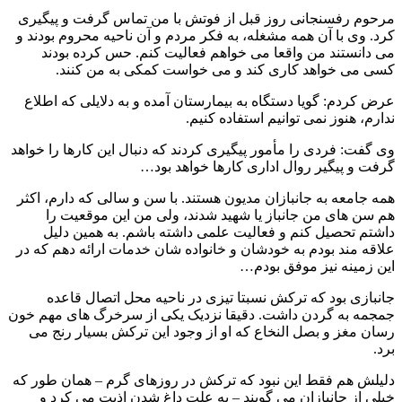
مرحوم رفسنجانی روز قبل از فوتش با من تماس گرفت و پیگیری
کرد. وی با آن همه مشغله، به فکر مردم و آن ناحیه محروم بودند و
می‌ دانستند من واقعا می‌ خواهم فعالیت کنم. حس کرده بودند
کسی می‌ خواهد کاری کند و می‌ خواست کمکی به من کنند.
عرض کردم: گویا دستگاه به بیمارستان آمده و به دلایلی که اطلاع
ندارم، هنوز نمی‌ توانیم استفاده کنیم.
وی گفت: فردی را مأمور پیگیری کردند که دنبال این کارها را خواهد
گرفت و پیگیر روال اداری کارها خواهد بود…
همه جامعه به جانبازان مدیون هستند. با سن‌ و سالی که دارم، اکثر
هم‌ سن‌ های من جانباز یا شهید شدند، ولی من این موقعیت را
داشتم تحصیل کنم و فعالیت علمی داشته باشم. به‌ همین‌ دلیل
علاقه‌ مند بودم به خودشان و خانواده‌ شان خدمات ارائه دهم که در
این زمینه نیز موفق بودم…
جانبازی بود که ترکش نسبتا تیزی در ناحیه محل اتصال قاعده
جمجمه به گردن داشت. دقیقا نزدیک یکی از سرخرگ‌ های مهم خون‌
رسان مغز و بصل‌ النخاع که او از وجود این ترکش بسیار رنج می‌
برد.
دلیلش هم فقط این نبود که ترکش در روزهای گرم – همان‌ طور که
خیلی از جانبازان می‌ گویند – به‌ علت داغ‌ شدن اذیت می‌ کرد و