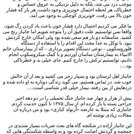
موجب درد می‌ شد، بلکه به‌ دلیل نزدیکی به عروق حساس و
خطرناک، هر لحظه احتمال خونریزی وجود داشت. هر بار که فشار
خون بالا می‌ رفت، خونریزی کوچکی به وجود می‌ آمد.
ما فکر می‌ کردیم احتمال دارد فشار خون باعث باد کردن رگ شود،
واقعا نمی‌ توانستیم علت دقیق آن را متوجه شویم اما جانباز رنج می‌
کشید. متأسفانه دو بار هم سعی شده بود ولی امکان خارج کردنش
نبود. با توکل به خدا مجدد این اقدام را با استفاده از دستگاه
فلوروسکوپی – نوعی دستگاه تصویر برداری – که از بیمارستان خاتم‌
الانبیاء به بیمارستان ساسان آوردیم و با کمک میکروسکوپ انجام
دادیم، توانستیم ترکش را خارج کنیم. جای خیلی بد و خطرناکی
بود….
جانباز اهل لرستان بود و بسیار زجر می‌ کشید و بعد از آن حالش
خوب شد. در تماس هستیم، می‌ گوید زندگی دوباره به او داده شده و
دردهایش از بین رفته، بیمار خیلی قدر شناسی است….
بیش از ‌هزار و چهار صد جانباز جنگ تحمیلی را در دو دهه اخیر
جراحی بسته یا باز کرده‌ ام. از سال ۱۳۷۵ تا کنون خدمت کردم.
جانبازی که مبتلا به عارضه «آرنولد کیاری» بود و من درباره آن
مقالات زیادی نوشته‌ ام.
این جانباز آزاده در شکنجه‌ گاه‌ های بعث ضربات بسیار شدیدی در
جمجمه و گردنش اصابت کرده بود و به‌ واسطه شکستگی‌ هایی که