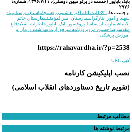
بابک باباپور {خدمت در پرتو میهن دوستی}، ۱۳۹۶/۷/۱۱، شماره:
۲۹۷۶
برچسب ها:
1395
آیت الله اکبر هاشمی رفسنجانی
استان لرستان
بنیاد
شهید و امور ایثارگران
بیمارستان امیرالمؤمنین
بیمارستان خاتم‌
الانبیاء
بیمارستان ساسان
پروفسور بابک باباپور
خاطرات انقلاب
دفاع
مقدس
رضا حسین مردی
روزنامه شرق
وزارت بهداشت درمان و
آموزش پزشکی
https://rahavardha.ir/?p=2538
کپی URL
نصب اپلیکیشن کارنامه
(تقویم تاریخ دستاوردهای انقلاب اسلامی​)
مطالب مرتبط
مرتبط
نوشته ها