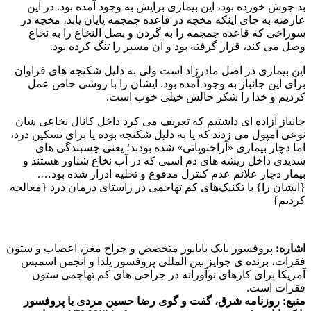
بد جوش خورده بود، این بیماری برایش به وجود آمده بود. در این
عارضه به‌ جای اینکه مخچه در قاعده جمجمه پایان یابد، مخچه در
سوراخی که قاعده جمجمه را به گردن و بصل‌ النخاع را به نخاع
وصل می‌ کند، قرار گرفته بود و آن مسیر را تنگ کرده بود.
این بیماری در اصل مادرزاد است ولی به‌ دلیل شکنجه‌ های فراوان
برای این جانباز به وجود آمده بود. ایشان را با روشی خاص عمل
کردیم و خدا را شکر حالش خیلی خوب است.
جانباز آزاده‌ ای داشتیم که تعریف می‌ کرد داخل کانال نخاعی‌ شان
نوعی آمپول می‌ زدند که یا به‌ دلیل شکنجه بوده یا برای تسکین درد،
‌اما دچار بیماری‌ «آراخنوپاتی» شده بودند؛ یعنی چسبندگی‌ های
شدیدی داخل ریشه‌ های دم‌ اسبی که در آب نخاع شناور هستند و
بیمار دچار علائم عدم کنترل مدفوع و تخلیه ادرار شده بود….
{ایشان را} با تکنیک‌های کم‌ تهاجمی در راستای درمان درد {معالجه
کردیم}
اشاره:
پروفسور بابک باباپور متخصص و جراح مغز، اعصاب و ستون
فقرات، برنده ی جوایز بین المللی پروفسور یلدا و انجمن اسمیس
آمریکا برای کارهای نوآورانه در جراحی های کم تهاجمی ستون
فقرات است.
منبع: روزنامه شرق، گفت و گوی رضا حسین مردی با پروفسور