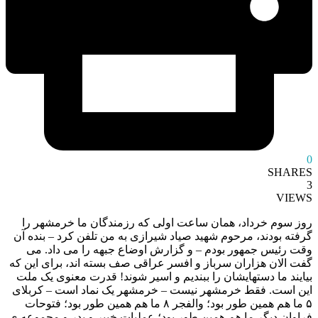
0
SHARES
3
VIEWS
روز سوم خرداد، همان ساعت اولى که رزمندگان ما خرمشهر را
گرفته بودند، مرحوم شهید صیاد شیرازى به من تلفن کرد – بنده آن
وقت رئیس جمهور بودم – و گزارش اوضاع جبهه را مى داد. مى
گفت الان هزاران سرباز و افسر عراقى صف بسته اند، براى این که
بیایند ما دستهایشان را ببندیم و اسیر شوند! قدرت معنوى یک ملت
این است. فقط خرمشهر نیست – خرمشهر یک نماد است – کربلاى
۵ ما هم همین طور بود؛ والفجر ۸ ما هم همین طور بود؛ فتوحات
فراوان دیگر ما هم همین طور بود؛ عملیات خیبر و بدر و مجموعه ى