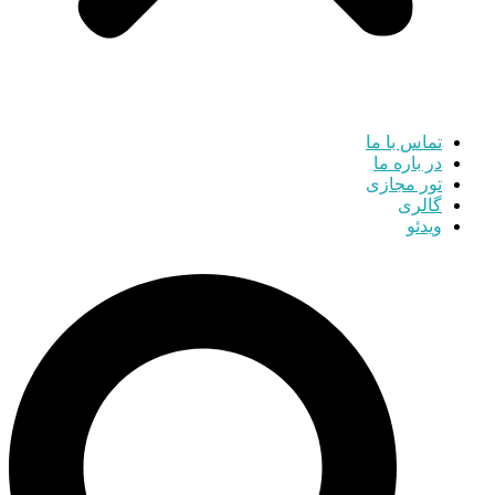
تماس با ما
در باره ما
تور مجازی
گالری
ویدئو