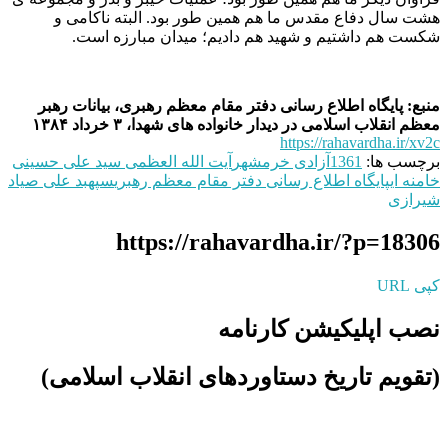
هشت سال دفاع مقدس ما هم همین طور بود. البته ناکامى و
شکست هم داشتیم و شهید هم دادیم؛ میدان مبارزه است.
منبع: پایگاه اطلاع رسانی دفتر مقام معظم رهبری، بیانات رهبر
معظم انقلاب اسلامى در دیدار خانواده هاى شهدا، ۳ خرداد ۱۳۸۴
https://rahavardha.ir/xv2c
برچسب ها:
1361
آزادی خرمشهر
آیت الله العظمی سید علی حسینی
خامنه ای
پایگاه اطلاع رسانی دفتر مقام معظم رهبری
سپهبد علی صیاد
شیرازی
https://rahavardha.ir/?p=18306
کپی URL
نصب اپلیکیشن کارنامه
(تقویم تاریخ دستاوردهای انقلاب اسلامی​)