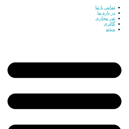
تماس با ما
در باره ما
تور مجازی
گالری
ویدئو