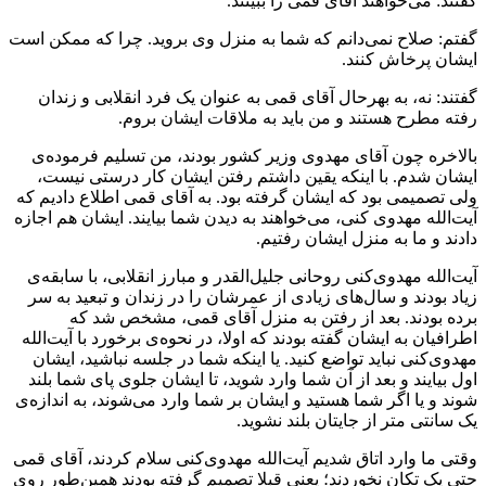
گفتند: می‌خواهند آقای قمی را ببینند.
گفتم: صلاح نمی‌دانم که شما به منزل وی بروید. چرا که ممکن است
ایشان پرخاش کنند.
گفتند: نه، به بهرحال آقای قمی به عنوان یک فرد انقلابی و زندان
رفته مطرح هستند و من باید به ملاقات ایشان بروم.
بالاخره چون آقای مهدوی وزیر کشور بودند، من تسلیم فرموده‌ی
ایشان شدم. با اینکه یقین داشتم رفتن ایشان کار درستی نیست،
ولی تصمیمی بود که ایشان گرفته بود. به آقای قمی اطلاع دادیم که
آیت‌الله مهدوی کنی، می‌خواهند به دیدن شما بیایند. ایشان هم اجازه
دادند و ما به منزل ایشان رفتیم.
آیت‌الله مهدوی‌کنی روحانی جلیل‌القدر و مبارز انقلابی، با سابقه‌ی
زیاد بودند و سال‌های زیادی از عمرشان را در زندان و تبعید به سر
برده بودند. بعد از رفتن به منزل آقای قمی، مشخص شد که
اطرافیان به ایشان گفته بودند که اولا، در نحوه‌ی برخورد با آیت‌الله
مهدوی‌کنی نباید تواضع کنید. یا اینکه شما در جلسه نباشید، ایشان
اول بیایند و بعد از آن شما وارد شوید، تا ایشان جلوی پای شما بلند
شوند و یا اگر شما هستید و ایشان بر شما وارد می‌شوند، به اندازه‌ی
یک سانتی متر از جایتان بلند نشوید.
وقتی ما وارد اتاق شدیم آیت‌الله مهدوی‌کنی سلام کردند، آقای قمی
حتی یک تکان نخوردند؛ یعنی قبلا تصمیم گرفته بودند همین‌طور روی