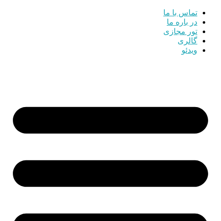
تماس با ما
در باره ما
تور مجازی
گالری
ویدئو