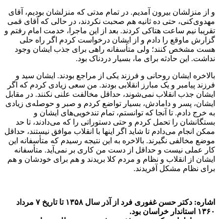
و از منزلشان بیرون آمدیم. در تمام مدتی که منزلشان بودیم، آقای
مهدوی‌کنی، حتی ده ثانیه هم صحبت نکردند، در حالی که آقای قمی
تقریبا نیم ساعت هتاکی کردند. بعد از این ماجرا، خدمت امام رفتم و
گزارش ماوقع را دادم و از ایشان درخواست کردم اگر راه حلی
هست مشخص کنند؛ ولی متأسفانه راهی برای جذب ایشان وجود
نداشت. این حادثه برای ما، بسیار دردناک بود.
بالاخره ایشان روحانی و فرزند یکی از مراجع بودند. ایشان سید و
فرزند پیامبر و یک مبارز انقلابی بودند. من سعی زیادی کردم که اگر
ایشان جذب انقلاب نمی‌شوند، حداقل مخالفت علنی نکنند. در مقابل
ایشان، پسر و دامادش، بسیار تواضع کردم و صبر و حوصله‌ی زیادی
به خرج دادم. تا آنجا که توانستم، تمام تندخویی‌های ایشان و
بستگانشان را تحمل کردم و حتی دستوراتی را که می‌دادند، تا حد
ممکن انجام می‌دادم تا شاید اگر اینها با انقلاب موافق نیستند، حداقل
موضع مخالفی نگیرند. بالاخره به این نتیجه رسیدم که متأسفانه این
کار عملی نیست و حداقل از دست من کاری بر نمی‌آید. متأسفانه
ایشان از انقلاب و نظام و مردم کلا بریدند و هم برای خودشان و هم
برای نظام مشکل آفریدند.
اشاره: دکتر حسن غفوری فرد از آذر سال ۱۳۵۸ تا تاریخ ۷ مرداد
۱۳۶۰ استاندار خراسان بود.