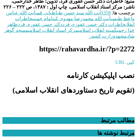
منبع: خاطرات دکتر حسن غفوری‌ فرد، تدوین: طاهر خدارحمی،
ناشر: مرکز اسناد انقلاب اسلامی، چاپ اول : ۱۳۸۷، ص ۲۲۲ – ۲۲۶
برچسب ها:
1359
آیت الله سید حسن طباطبایی قمی
آیت الله عباس
واعظ طبسی
آیت الله محمدرضا مهدوی کنی
امام خمینی
خاطرات
انقلاب
خاطرات دکتر حسن غفوری‌ فرد
دکتر حسن غفوری فرد
طاهر
خدا رحمی
کمیته انقلاب اسلامی
مرکز اسناد انقلاب اسلامی
مسجد گوهر
شاد
مشهد
وزارت کشور
https://rahavardha.ir/?p=2272
کپی URL
نصب اپلیکیشن کارنامه
(تقویم تاریخ دستاوردهای انقلاب اسلامی​)
مطالب مرتبط
مرتبط
نوشته ها