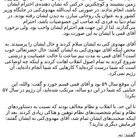
زمین بنشینند و کوچکترین حرکتی که نشان دهنده‌ی احترام ایشان
باشد، انجام ندادند. در صورتی که آیت‌الله مهدوی‌کنی در جایگاه وزیر
کشور و به عنوان یک روحانی مبارز، به دیدن ایشان رفته بودند. در
تمام دنیا به فردی که صاحب این خصوصیات باشد، احترام
می‌گذارند. لذا از این جهت هم احترام ایشان واجب بود. ولی برخورد
آقای قمی با ایشان به این صورت بود.
آقای مهدوی کنی به ایشان سلام کردند و حال ایشان را پرسیدند. به
محض اینکه آقای مهدوی‌کنی به ایشان گفتند: حال حضرتعالی خوب
است؟ آقای قمی به مدت نیم ساعت با حالت عصبانیت و درشتی
شروع کردند به تمام اصول انقلاب اهانت کردند و اینکه چه اوضاعی
است که شما درست کرده‌اید؟ کارهایی که شما انجام داده‌اید، آن
رژیم نمی‌کرد.
آن موقع سال ۵۹ بود و آقای قمی قسم خورد و گفت: والله، این
جنایتی که شما در این دو ساله، مرتکب شده‌اید، آن رژیم در سال ۵۷
نکرد!
تا این حد، با انقلاب و نظام مخالف بودند که نسبت به دستاوردهای
نظام و تمام شخصیت‌های نظام توهین و هتاکی زیادی کردند. بعد از
اینکه صحبت‌های ایشان تمام شد، آقای مهدوی‌کنی به ایشان گفتند:
فرمایش دیگری ندارید؟
گفتند: نه.