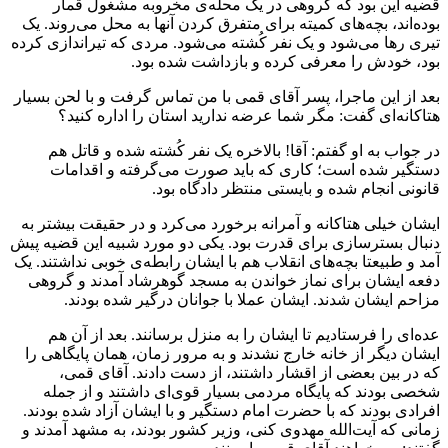
قضیه این بود که گروهی در یک محله‌ی مخروبه مشغول قمار
بوده‌اند، بچه‌های کمیته برای متفرق کردن آنها به محل می‌روند. یک
تیری رها می‌شود و یک نفر کُشته می‌شود. مردی که تیراندازی کرده
بود، خودش را معرفی کرده و بازداشت شده بود.
بعد از این ماجرا، پسر آقای قمی با من تماس گرفت و با لحن بسیار
هتاکانه‌ای گفت: مگر شما عرضه ندارید استان را اداره کنید؟
در جواب به او گفتم: آقا! بالاخره یک نفر کُشته شده و قاتل هم
دستگیر شده است؛ کاری که باید صورت می‌گرفته و اقدامات
قانونی انجام شده و بایستی منتظر دادگاه بود.
ایشان خیلی هتاکانه و آمرانه برخورد می‌کرد و در حقیقت بیشتر به
دنبال بسترسازی برای قدرت بود. یکی دو مورد شبیه این قضیه پیش
آمد و طبیعتا بچه‌های انقلاب هم با ایشان رابطه‌ی خوبی نداشتند. یک
دفعه ایشان برای نماز خواندن به مسجد گوهرشاد آمدند و گروهی
مزاحم ایشان شدند. ایشان عملا با جوانان درگیر شده بودند.
عده‌ای را فرستادیم تا ایشان را به منزل برسانند. بعد از آن هم
ایشان دیگر از خانه خارج نشدند و به مرور زمان، همان پایگاهی را
که در بین بعضی از اقشار داشتند، از دست دادند. آقای قمی،
شخصی بودند که پایگاه مردمی بسیار قوی‌ای داشتند و از جمله
افرادی بودند که با حضرت امام دستگیر و با ایشان آزاد شده بودند.
زمانی که آیت‌الله مهدوی کنی، وزیر کشور بودند، به مشهد آمدند و