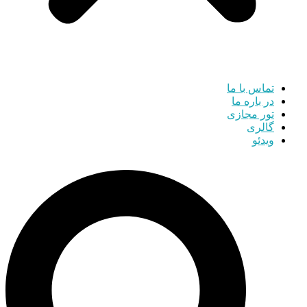
تماس با ما
در باره ما
تور مجازی
گالری
ویدئو