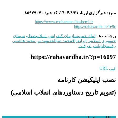
منبع: خبرگزاری ایرنا، ۱۴۰۴/۸/۲۱، کد خبر: ۸۵۹۷۹۰۷۰
https://www.mohammadhashemi.ir
https://rahavardha.ir/1e9c
برچسب ها:
امام خمینی
سازمان کنفرانس اسلامی
صدا و سیمای
جمهوری اسلامی ایران
عراق
محمد ضیالحق
مهندس محمد هاشمی
رفسنجانی
یاسر عرفات
https://rahavardha.ir/?p=16097
کپی URL
نصب اپلیکیشن کارنامه
(تقویم تاریخ دستاوردهای انقلاب اسلامی​)