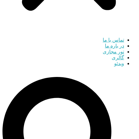
تماس با ما
در باره ما
تور مجازی
گالری
ویدئو