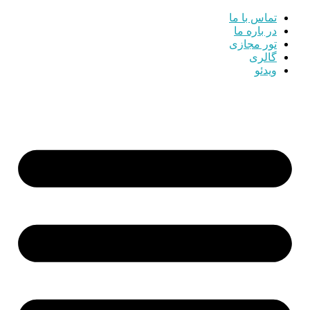
تماس با ما
در باره ما
تور مجازی
گالری
ویدئو