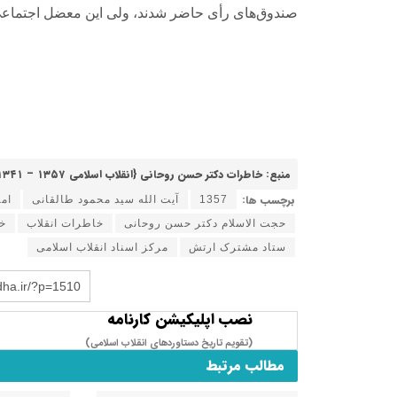
صندوق‌های رأی حاضر شدند، ولی این معضل اجتماعی
منبع: خاطرات دکتر حسن روحانی {انقلاب اسلامی ۱۳۵۷ – ۱۳۴۱}، ناشر: مرکز اسناد انقلاب اسلامی، چاپ اول: ۱۳۸۷، ج ۱، ص ۵۷۱ – ۵۷۳
برچسب ها:
1357
آیت الله سید محمود طالقانی
ام
حجت الاسلام دکتر حسن روحانی
خاطرات انقلاب
خ
ستاد مشترک ارتش
مرکز اسناد انقلاب اسلامی
dha.ir/?p=1510
نصب اپلیکیشن کارنامه
(تقویم تاریخ دستاوردهای انقلاب اسلامی​)
مطالب مرتبط