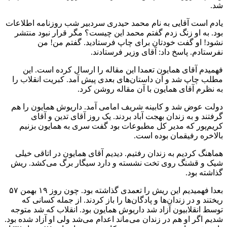
شد.
یادم است آقایی به نام محمد حیدری سردبیر شب روزنامه اطلاعات
بود. به او زنگ زدم گفتم محمد این چیست؟ مگر قرار نبود منتشر
نشود! او گفت خودتان برای چاپ فرستادید. گفتم من! من
نفرستادم. پاسخ داد: آقای وزیر فرستادند.
فهمیدم آقای همایون تعمدا این مقاله را ارسال کرده است. این
مطلب چاپ شد و آن داستان‌های بعدی پیش آمد. کبریت انقلاب را
به نظرم آقای همایون با آن مقاله روشن کرد.
دولت عوض شد و کابینه شریف امامی آمد. داریوش همایون را هم
گرفتند و به زندان بهجت آباد بردند. یک روز آقای تدین و آقای
کریم‌پور که مدیر کل مطبوعات بود گفت سری به همایون بزنیم
بالاخره رفیقمان بوده است.
هماهنگ کردیم به زندان رفتیم. دیدیم آقای همایون در اتاقی خیلی
شیک و قشنگ روی تخت نشسته و دارد سیگار برگ می‌کشد. ریش
گذاشته بود.
بعدا فهمیدیم این ریش را تعمدی گذاشته بود. چون روز ۱۹ بهمن ۵۷
ریختند و در زندان‌ها و پادگان‌ها را باز کردند. از جمله کسانی که
توسط انقلابیون آزاد شد داریوش همایون بود. انقلاب که شد متوجه
شدیم اگر او هم در زندان می‌ماند اعدام می‌شد ولی او آزاد شده بود.