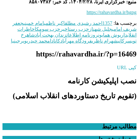
منبع: خبرگزاری ایرنا، ۱۴۰۴/۲/۲۸، کد خبر: ۸۵۸۰۷۳۸۲
https://rahavardha.ir/hgpg
برچسب ها:
1357
احمد رشیدی مطلق
اکبر ناظمی
امام خمینی
جعفر
شریف امامی
جلیل شهناز
حزب رستاخیر
حزب سومکا
خاطرات
انقلاب
داریوش همایون
روزنامه اطلاعات
زندان بهجت آباد
شاهرخ
تویسرکانی
شهرام ناظری
فرودگاه مهرآباد
کانادا
محمد حیدری
ویرجینیا
https://rahavardha.ir/?p=16469
کپی URL
نصب اپلیکیشن کارنامه
(تقویم تاریخ دستاوردهای انقلاب اسلامی​)
مطالب مرتبط