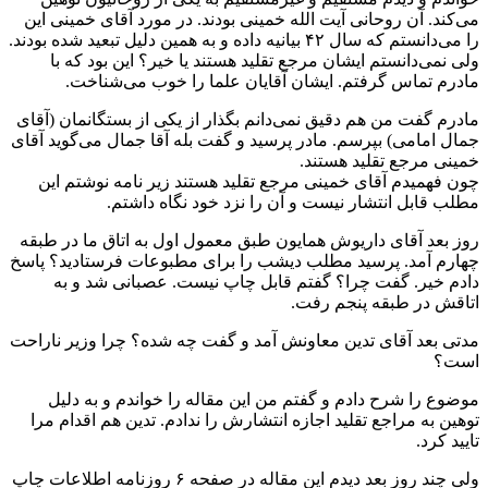
می‌کند. آن روحانی آیت الله خمینی بودند. در مورد آقای خمینی این
را می‌دانستم که سال ۴۲ بیانیه داده و به همین دلیل تبعید شده بودند.
ولی نمی‌دانستم ایشان مرجع تقلید هستند یا خیر؟ این بود که با
مادرم تماس گرفتم. ایشان آقایان علما را خوب می‌شناخت.
مادرم گفت من هم دقیق نمی‌دانم بگذار از یکی از بستگانمان (آقای
جمال امامی) بپرسم. مادر پرسید و گفت بله آقا جمال می‌گوید آقای
خمینی مرجع تقلید هستند.
چون فهمیدم آقای خمینی مرجع تقلید هستند زیر نامه نوشتم این
مطلب قابل انتشار نیست و آن را نزد خود نگاه داشتم.
روز بعد آقای داریوش همایون طبق معمول اول به اتاق ما در طبقه
چهارم آمد. پرسید مطلب دیشب را برای مطبوعات فرستادید؟ پاسخ
دادم خیر. گفت چرا؟ گفتم قابل چاپ نیست. عصبانی شد و به
اتاقش در طبقه پنجم رفت.
مدتی بعد آقای تدین معاونش آمد و گفت چه شده؟ چرا وزیر ناراحت
است؟
موضوع را شرح دادم و گفتم من این مقاله را خواندم و به دلیل
توهین به مراجع تقلید اجازه انتشارش را ندادم. تدین هم اقدام مرا
تایید کرد.
ولی چند روز بعد دیدم این مقاله در صفحه ۶ روزنامه اطلاعات چاپ