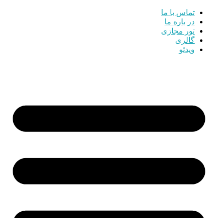
تماس با ما
در باره ما
تور مجازی
گالری
ویدئو