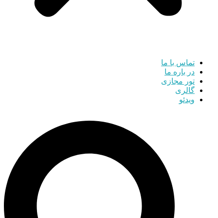
تماس با ما
در باره ما
تور مجازی
گالری
ویدئو