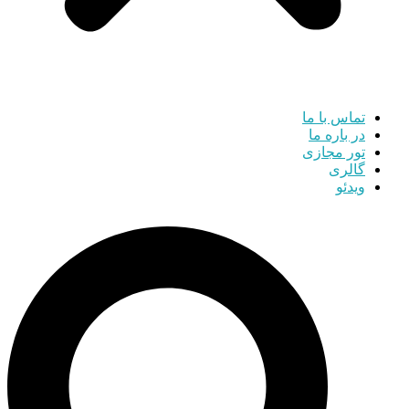
تماس با ما
در باره ما
تور مجازی
گالری
ویدئو