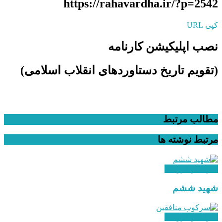
https://rahavardha.ir/?p=2542
کپی URL
نصب اپلیکیشن کارنامه
(تقویم تاریخ دستاوردهای انقلاب اسلامی​)
مطالب مرتبط
مرتبط
نوشته ها
احزاب و گروه ها
شهید ششم
احزاب و گروه ها