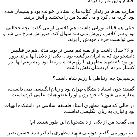
افتادم و این کار را کردم.
ضارب بعدها در زندان کتاب‌ های استاد را خوانده بود و پشیمان شده
بود. گریه می کرد و می گفت: من را ببخشید و آتش بزنید.
خیلی هم قیافه نورانی داشت. هم‌ کلاسی او می گفت: بچه خجالتی
بود و سر کلاس، رویش نمی شد سوال کند. صورتش سرخ می شد و
نمی توانست حرف خودش را بزند.
او ۲۶ سال داشت و از بقیه تیم مسن‌ تر بود. مدتی هم در فیلیپین
دانشجو بود که به ایران برگشته بود… یکی از دلایل آنها برای ترور
این بود که شهید مطهری با رژیم شاه مرتبط بود و به زعم آنها، در
کشتار مردم کردستان نقش داشت!
پرسیدیم: چه ارتباطی با رژیم شاه داشت؟
گفتند: چون استاد دانشگاه تهران بود و زبان انگلیسی نمی دانست،
معلوم می شود که خود رژیم او را عضو هیأت‌ علمی کرده ‌است.
در حالی که شهید مطهری استاد فلسفه اسلامی در دانشکده الهیات
بود و نیازی به زبان انگلیسی نداشت.
می گفت: من از یکی از دانشجویان این‌ طور شنیده‌ ام!
تیم ترور می گفتند: دوستی شهید مطهری با دکتر سید‌ حسین نصر