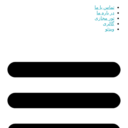
تماس با ما
در باره ما
تور مجازی
گالری
ویدئو