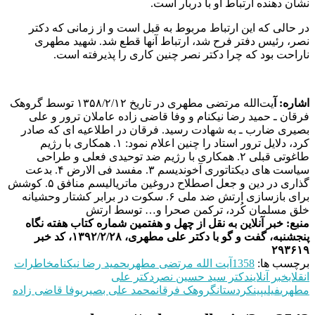
نشان‌ دهنده ارتباط او با دربار است.
در حالی که این ارتباط مربوط به قبل است و از زمانی که دکتر
نصر، رئیس دفتر فرح شد، ارتباط آنها قطع شد. شهید مطهری
ناراحت بود که چرا دکتر نصر چنین کاری را پذیرفته ‌است.
اشاره: آ
یت‌الله مرتضی مطهری در تاریخ ۱۳۵۸/۲/۱۲ توسط گروهک
فرقان ـ حمید رضا نیکنام و وفا قاضی زاده عاملان ترور و علی
بصیری ضارب ـ به شهادت رسید. فرقان در اطلاعیه‌ ای که صادر
کرد، دلایل ترور استاد را چنین اعلام نمود: ۱. همکاری با رژیم
طاغوتی قبلی ۲. همکاری با رژیم ضد توحیدی فعلی و طراحی
سیاست‌ های دیکتاتوری آخوندیسم ۳. مفسد فی‌ الارض ۴. بدعت‌
گذاری در دین و جعل اصطلاح دروغین ماتریالیسم منافق ۵. کوشش
برای بازسازی ارتش ضد ملی ۶. سکوت در برابر کشتار وحشیانه‌
خلق مسلمان کُرد، ترکمن‌ صحرا و… توسط ارتش
منبع: خبر آنلاین به نقل از چهل و هفتمین شماره کتاب هفته نگاه
پنجشنبه، گفت و گو با دکتر علی مطهری، ۱۳۹۲/۲/۲۸، کد خبر
۲۹۳۶۱۹
برچسب ها:
1358
آیت الله مرتضی مطهری
حمید رضا نیکنام
خاطرات
انقلاب
خبر آنلاین
دكتر سيد‌ حسين نصر
دکتر علی
مطهری
فيليپين
کردستان
گروهک فرقان
محمد علی بصیری
وفا قاضی زاده