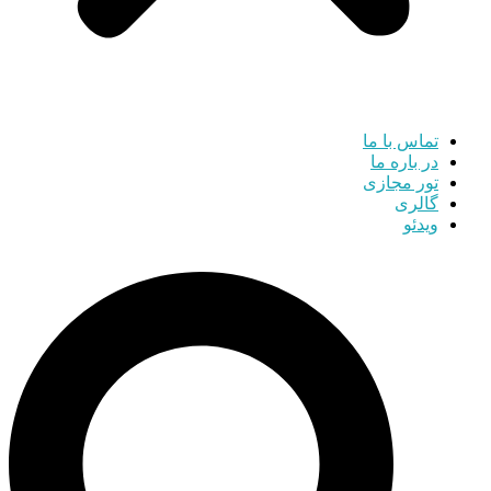
تماس با ما
در باره ما
تور مجازی
گالری
ویدئو