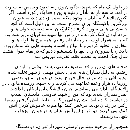
در طول یک ماه که شهید تندگویان وزیر نفت بود و سپس به اسارت
در آمد، ما سه بار به آبادان رفتیم و این واقعا یک رکورد است. اگر
اکنون پالایشگاه آبادان با وجود اینکه آسیب زیادی دید، به عنوان
بزرگترین پالایشگاه ایران مطرح است، به این دلیل است که آنجا
جانفشانی هایی صورت گرفت؛ کارکنان صنعت نفت، جوان ها و
مردم آبادان کمک کردند و در رأس آنها شهید تندگویان وزیر نفت بود
که ما به همراه او سه بار به آبادان رفتیم؛ همه برج ها، لوله ها و
مخازن را تخلیه کردیم و با انواع و اقسام وسیله هایی که ممکن بود،
با بخار، با نیتروژن و… اینها را شستشو دادیم که در تمام طول هشت
سال جنگ لحظه به لحظه فقط تخریب فیزیکی شد.
صحنه های آن روز واقعا توصیف شدنی نیست. وقتی به آبادان
رفتیم، به دلیل بمباران های پیاپی، بخش مهمی از شهر تخلیه شده
بود و باقی مردم نیز در حال خروج بودند. در همان زمان، بعضی
روزها ده هزار وعده غذا تهیه می کردیم و به جبهه، رزمنده ها و… در
پالایشگاه آبادان می رساندیم. چون پالایشگاه این امکان را داشت.
آنقدر بمباران شدید بود که من از شهید قدوسی، دادستان انقلاب
درخواست کردم آتش نشان هایی را که به خاطر آتش گرفتن سینما
رکس در زندان بودند، مرخص کند؛ آنها هم به خاموش کردن آتش
کمک می کردند. دو نفر از این آتش نشان ها در همان روزها به
شهادت رسیدند.
همچنین از مرحوم مهندس توسلی، شهردار تهران، دو دستگاه