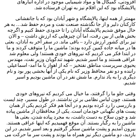
افزودنی، کمیکال ها و مواد شیمیایی موجود در اداره انبارهای
پالایشگاه بود که این اقلام نیز به تهران فرستاده شد.
مهمتر از همه اینها، پالایشگاه و شهر آبادان بود که با جانفشانی
کارکنان دلیر و از جا نگذشته صنعت نفت و مردم حفظ شد… به هر
حال موفق شدیم پالایشگاه آبادان را تا حدودی حفظ کنیم و اگرچه
بخش هایی از بین رفت، اما آن چیزهایی که ارزش داشت – و الان
نیز برای کشور ارزش دارد – باقی ماند. در سفر آخر به آبادان، بعثی
ها در میانه جاده کمین کرده بودند؛ ماشین ما را متوقف کردند و ما
در ابتدا فکر می کردیم که نیروهای خودی هستند! ولی معلوم شد
عراقی هستند و ما اسیر شدیم. شهید تندگویان وزیر نفت، مهندس
یحیوی سرپرست مناطق نفتخیز – که از اهواز با ما آمد- اسماعیلی
راننده و دو نفر محافظ وزیر که نام یکی از آنها بخشی پور بود و نام
دیگری را به یاد ندارم. ما شش نفر در آن ماشین بودیم و اسیر
شدیم.
وقتی جلو ما را گرفتند، ما خیال می کردیم که نیروهای خودی
هستند، چون لباس نظامی بر تن نداشتند. در طول مسیر، چند ایست
و بازرسی را رد کرده بودیم و در آنجا هم فکر کردیم یکی از همان
پست های نگهبانی خودمان است. یکی از محافظان از ماشین پیاده
شد و چون سلاح به دست داشت، به مجرد پیاده شدن، بعثی ها
ماشین را به رگبار بستند. آن موقع فهمیدیم که اینها عراقی هستند.
بیرون آمدیم و پشت ماشین سنگر گرفتیم و بعد اسیر شدیم. در این
بازدید، دو ماشین دیگر نیز همراه ما بودند و پشت سر ما حرکت می