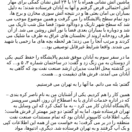
ماشین آتش نشانی همراه با ۱۲ یا ۲۴ آتش نشان کمکی برای مهار
آتش احتمالی قرض گرفتم و آنها به آبادان فرستاده شدند؛ به دلیل
بمباران بی امان بعثی ها و در نتیجه آتش سوزی مخازن و برج ها،
دود تمام سطح پالایشگاه را می گرفت و همین موضوع موجب می
شد که سطح شهر تاریک و دودآلود شود؛ فضا مثل شب تاریک می
شد و دوباره با بمباران بعدی فضا با نور آتش روشن می شد. از آن
طرف رودخانه اروند از نخلستان های عراق به طرف ما شلیک می
کردند و مرتب آنجا را می زدند؛ هر لحظه بچه های ما زخمی یا شهید
می شدند. واقعا شرایط غیرقابل توصیفی بود…
ما در سفر سوم به آبادان موفق شدیم پالایشگاه را حفظ کنیم. یکی
از دوستان به من زنگ زد و گفت: در ساختمان شماره ۳، ۵ و… که
در گذشته محل اقامت مدیران ارشد صنعت نفت بود که گاهی به
آبادان می آمدند، فرش های ذیقیمت و… هست.
گفتم: بله می دانم. ما آنها را به تهران می فرستیم.
همین کار را هم کردیم. یکی از آشنایان من به نام ناصر کره بندی –
که در اداره خدمات اداری یا به اصطلاح آن روز، آفیس سرویسز
پالایشگاه آبادان کار می کرد – به ما کمک کرد که این وسایل به
تهران فرستاده شود. اما به او گفتم: دو چیز مهمتر از فرش هاست؛
یکی، اطلاعات کامپیوتر آبادان بود که تمام مستندات صنعت نفت
منطقه را در بر می گرفت؛ به خواست من از همه این اطلاعات کپی
و بک آپ گرفتند و به تهران فرستاده شد. دیگری، ادتیوها، مواد