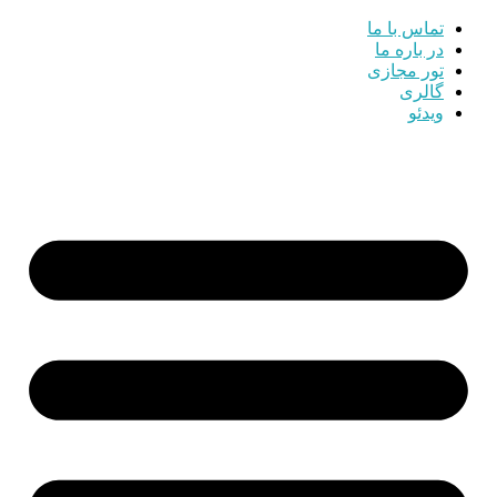
تماس با ما
در باره ما
تور مجازی
گالری
ویدئو