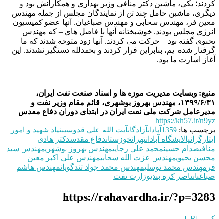
کردند؛ یکی، ماشین دکتر منافی وزیر بهداری و همکارانش بود و
دیگری، ماشین حامل چند تن از نمایندگان مجلس از جمله مهندس
معین فر، مهندس سحابی و مهندس صباغیان. آنها عضو کمیسیون
انرژی مجلس بودند. خوشبختانه آنها با فاصل های – که مهندس
یحیوی گفته بود – حرکت می کردند. آنها زود متوجه شدند که ما
گرفتار شده ایم، بنابراین فرار کردند و بحمدلله دستگیر نشدند. این
آغاز اسارت ما بود.
منبع: وبسایت مدیریت موزه ها و اسناد صنعت نفت ایران،
۱۳۹۹/۶/۳۱، مهندس بهروز بوشهری، قائم مقام وزیر نفت و
مدیرعامل شرکت ملی نفت ایران در ابتدای دوران دفاع مقدس
https://kh57.ir/n9yz
برچسب ها:
1359
آبادان
آزادگان
آیت الله علی قدوسی
بنیاد شهید و امور
ایثارگران
پالایشگاه آبادان
تهران
خوزستان
دفاع مقدس
دکتر هادی
منافی
صدام حسین
محمد علی رجایی
مهندس بهروز بوشهری
مهندس سید
محسن یحیوی
مهندس عزت الله سحابی
مهندس علی‌ اکبر معین‌
فر
مهندس محمد توسلی
مهندس محمد جواد تندگویان
مهندس هاشم
صباغیان
ناصر کره بندی
وزارت نفت
https://rahavardha.ir/?p=3283
کپی URL