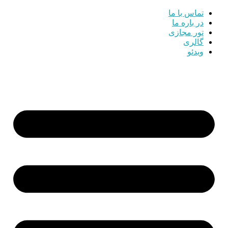
تماس با ما
در باره ما
تور مجازی
گالری
ویدئو