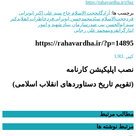
https://rahavardha.ir/z9az
برچسب ها:
آزادگان
حجت الاسلام حاج سید علی اکبر ابوترابی
فرد
حجت‌الاسلام سیّدمحمدحسن ابوترابی‌فرد
خاطرات انقلاب
دکتر
سید ابوالحسن بنی صدر
سازمان بنیاد شهید و امور
ایثارگران
قزوین
محمد علی رجایی
https://rahavardha.ir/?p=14895
کپی URL
نصب اپلیکیشن کارنامه
(تقویم تاریخ دستاوردهای انقلاب اسلامی​)
مطالب مرتبط
مرتبط
نوشته ها