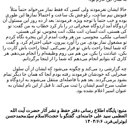
حالا ایشان نفرمودند ولی کسی که فقط نماز می‌خواند حتماً مثلاً‌
قنوتش نیم ساعت،‌ رکوعش یک ساعت و احتمالاً‌ نمازها این طوری
بوده و خب حتماً با توجه ویژه‌. فرمودند: بعد از ده روز این مسئول آن
اردوگاه آمد اردوگاه صحرائی در را باز کرد خطاب به من گفت: تو
کی هستی، انت انسان،‌ انت ملک، انت مجوس، تو کی هستی،
انسانی، ملکی، مجوسی. من هر وقت آمدم از این پنجره نگاه کردم
تو مشغول نماز بودی. من را آورد بیرون، خیلی احترام کرد. و گفت
که شما اینجا راحت باش. تو فرار نمی‌کنی. اینجا راحت باش کارت را
بکن، عبادتت را بکن، من هم می روم وظیفه‌ام را انجام می‌دهم. هر
کاری که بتوانم انجام می‌دهم که شما را از اینجا برگردانم.
چه گزارشی رد می‌کند و چگونه می‌شود که ایشان از آن سلول
صحرایی که خودشان فرمودند رفته بودم آنجا که همان جا دیگر تمام
بشود برمی‌گردند. بعد هم با فاصله‌ای منتقل می‌شوند به اردوگاه و
صلیب سرخ اسم ایشان را ثبت می‌کند. تا قبل از این نام ایشان به
عنوان اسیر اعلام نشده بود.
منبع: پایگاه اطلاع رسانی دفتر حفظ و نشر آثار حضرت آیت الله
العظمی سید علی خامنه‌ای، گفتگو با حجت‌الاسلام سیّدمحمدحسن
ابوترابی‌فرد، ۱۴۰۴/۶/۶