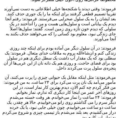
فرمودند: وقتی دیدند با شکنجه‌ها خیلی اطلاعاتی به دست نمی‌آورند
تقریباً تصمیم قطعی گرفتند برای اینکه ما را یک جوری حذف کنند.
بعد ایشان را به یک سلول صحرایی می‌فرستند. فرمودند: رفتم آنجا
دیدم یک بیابانی است و سلول‌هایی هست و من را انداختند در یک
سلولی که دیدم خون تازه روی زمین است. گفتند: سلول‌ها اصلاً
جای زندگی نبود، معلوم بود کسانی را که می‌خواهند حذف بکنند به
آنجا می‌آورند.
فرمودند: در آن سلول دیگر من آماده بودم برای اینکه چند روزی
زندگی کنم و ان‌شاءالله بروم به ملاقات خدای متعال. فرمودند: یک
سطلی بود که یک مقدار آب داشت یک سطل دیگری هم در سلول
بود برای قضای حاجت. و روزی هم یک دانه نان از این عربی‌ها از آن
پنجره‌ی سلول پرت می‌کردند داخل.
می‌فرمودند: مثل اینکه مقابل یک حیوانی چیزی را پرت می‌کنند، آن
مأمور می‌آمد یک نان پرت می‌کرد برای ۲۴ ساعت. به من فرمودند:
من فکر کردم چه کنم الان، دیدم بهترین کار نماز است، در این
روزهای آخر عمر من اینجا کار دیگری که ندارم، نماز بخوانم.
فرمودند: ۲۴ ساعت را نماز می‌خواندم. هر وقت خسته می‌شدم
دیگر سرم را می گذاشتم روی زانو می‌خوابیدم. حالا هر چقدر، یک
ساعت دو ساعت می‌خوابیدم. چون خیلی جایی نبود، یا یک خرده
دراز می‌کشیدم. بعد بلند می‌شدم باز تیممی چیزی و شروع می‌کردم
به نماز. این کارم بود.