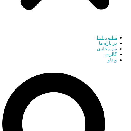
تماس با ما
در باره ما
تور مجازی
گالری
ویدئو