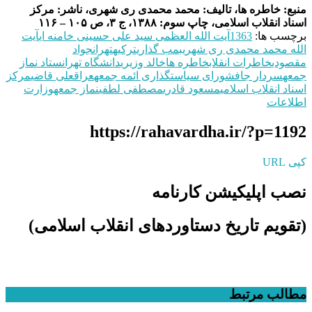
منبع: خاطره ها، تالیف: محمد محمدی ری شهری، ناشر: مرکز
اسناد انقلاب اسلامی، چاپ سوم: ۱۳۸۸، ج ۳، ص ۱۰۵ – ۱۱۶
برچسب ها:
1363
آیت الله العظمی سید علی حسینی خامنه ای
آیت
الله محمد محمدی ری شهری
بمب گذاری
ترکیه
تهران
جواد
مقصودی
خاطرات انقلاب
خاطره ها
خالد وزیری
دانشگاه تهران
ستاد نماز
جمعه
سردار جاف
شورای سیاستگذاری ائمه جمعه
عراق
علی قاضی
مرکز
اسناد انقلاب اسلامی
مسعود قادری
مصطفى لطفی
نماز جمعه
وزارت
اطلاعات
https://rahavardha.ir/?p=1192
کپی URL
نصب اپلیکیشن کارنامه
(تقویم تاریخ دستاوردهای انقلاب اسلامی​)
مطالب مرتبط