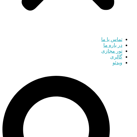
تماس با ما
در باره ما
تور مجازی
گالری
ویدئو