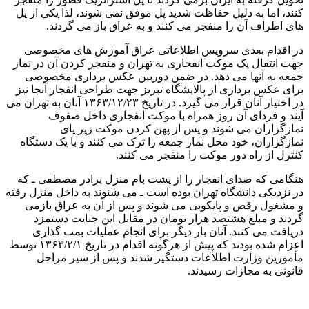
کنند، اما به دلیل حفاظت شدید پل موفق نمی شوند، لذا یکی از پل
های اطراف آن را منفجر می کنند و به عراق باز می گردند.
در اقدام بعدی سرویس اطلاعاتی عراق آموزش های مخصوصی
جهت انتقال یک موکت انفجاری به تهران و منفجر کردن آن در نماز
جمعه به آنها می دهد. در ضمن دوربین عکس برداری مخصوصی
برای عکس برداری از پالایشگاه تبریز جهت طراحی انفجار آنجا نیز
در اختیار آنان قرار می گیرد. در تاریخ ١٣۶۳/۱۲/۲۳ آنان به تهران می
آیند و فردای آن روز همراه با موکت انفجاری داخل صفوف
نمازگزاران می شوند و پس از پهن کردن موکت زیر پای
نمازگزاران، خود محل نماز جمعه را ترک می کنند و با یک دستگاه
کنترل از راه دور موکت را منفجر می کنند.
هنگامی که صدای انفجار را از پشت بام منزل برادر مصطفی ـ که
در نزدیکی دانشگاه تهران بوده است ـ می شنوند به داخل منزل رفته
و مشغول رقص و پایکوبی می شوند و پس از آن به عراق بازمی
گردند و مبلغ هشتصد هزار تومان در مقابل این جنایت دستمزد
دریافت می کنند. آنان بار دیگر برای انجام عملیات بمب گذاری
اعزام شده بودند که پیش از هرگونه اقدام در تاریخ ١٣۶٣/٢/۱ توسط
مأمورین وزارت اطلاعات دستگیر شدند و پس از سیر مراحل
قانونی به مجازات رسیدند.