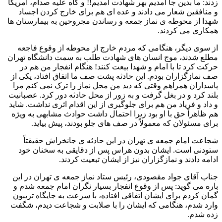
زدند: ما بدین جا آمدیم بهر شهادت آمدیم!! و گاه علیه صدام، آمریکا
و منافقین شعار می دادند و عده ای هم برای خارج کردن اجساد
شهدا از محوطه ی نماز جمعه و رساندن مجروحین به بیمارستان ها
همکاری می کردند.
از سوی دیگر، هنگامی که مردم خارج از محوطه از وقوع فاجعه
مطلع شدند، موج انسان های شهادت طلب به سمت دانشگاه تهران
حرکت کرد تا با امام و شهدا بیعت کنند! هنگام انفجار من هم در
صف نمازگزاران بودم. این حادثه پشت صف ما اتفاق افتاد، یکی از
پاسداران همراهم وقتی که دید من محل نماز را ترک نمی کنم مرا
بلند کرد و در بغل گرفت و به زور از محل حادثه دور کرد. عصبانیت
و داد و فریاد من هم برای جلوگیری از این اقدام اثری نداشت. شاید
هم ظاهراً حق با او بود زیرا احتمال داشت حوادث مشابهی به ویژه
برای مسئولان که معمولاً در صف های جلو بودند، پیش بیاید.
شجاعت امام جمعه ی تهران در این حادثه ی جانخراش حقیقتاً
ستودنی است. ایشان بدون هراس پس از دقایقی به سخنان خود
ادامه دادند و نمازگزاران نیز از ایشان تبعیت کردند.
جناب آقای جواد مقصودی، رئیس ستاد نماز جمعه ی تهران در این
باره می گوید: پس از وقوع انفجار بسیار نگران امام جمعه شدم و
گمان کردم برای ایشان اتفاقی افتاده، با سرعت به جایگاه تریبون
وارد شدم، هنگامی که ایشان را با صلابت و شجاعت دیدم، شگفت
زده شدم.