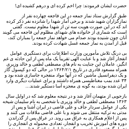
حضرت ایشان فرمودند: چرا اخم کرده ای و درهم کشیده ای!
طبق گزارش ستاد نماز جمعه در این فاجعه چهارده نفر از
نمازگزاران شهید شدند و برخی آمار شهدا را شانزده نفر ذکر کرده
اند که در این صورت هویت سه تن از شهدا معلوم نیست. گفتی
است که شماری از خانواده های شهدای مظلوم این فاجعه می گویند
آنان چون شنیده بودند صدام می خواهد نماز جمعه را بمباران کند،
قبل از آمدن به نماز جمعه غسل شهادت کرده بودند.
بی درنگ تلاش مأمورین وزارت اطلاعات برای دستگیری عوامل
انفجار آغاز شد و با عنایت الهی تقریباً یک ماه پس از این حادثه ی غم
انگیز، عاملان این جنایت به نام های مصطفى لطفی و خالد وزیری
همراه مسعود قادری در تاریخ ١٣۶۴/٢/۱ در حالی که دو کپسول گاز
و یک دیفرانسیل ماشین که در آنها مواد منفجره جاسازی شده بود و
٣۴ عدد بمب مغناطیسی همراه داشتند و برای عملیات دیگری وارد
ایران شده بودند، به گونه ی معجزه آسا دستگیر شدند…
بازجویی از متهمان آغاز شد و در نتیجه معلوم شد که در اوایل سال
۱۳۶۳ مصطفی لطفی و خالد وزیری با شخصی به نام سلیمان شیخه
یکی از عوامل سردار جاف و علی قاضی در ایران آشنا و پس از
مدتی به ترکیه منتقل می شوند و با علی قاضی ملاقات می کنند و
پس از اعلام همکاری به عراق می روند. در عراق پس از گذراندن
دوره های آموزش تخریب و انفجار، تعدادی محموله ی انفجاری را
تحویل گرفته به ایران برمی گردند تا پل استراتژیک قطور را منفجر