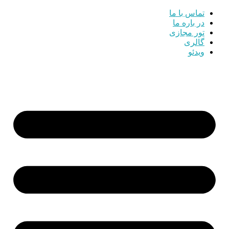
تماس با ما
در باره ما
تور مجازی
گالری
ویدئو