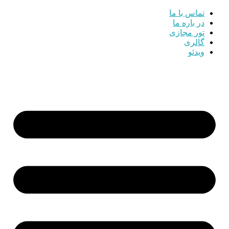
تماس با ما
در باره ما
تور مجازی
گالری
ویدئو