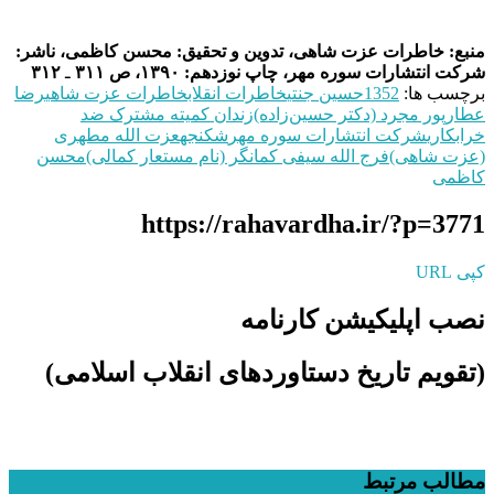
منبع: خاطرات عزت شاهی، تدوین و تحقیق: محسن کاظمی، ناشر:
شرکت انتشارات‌ سوره مهر، چاپ نوزدهم: ۱۳۹۰، ص
۳۱۱
ـ
۳۱۲
برچسب ها:
1352
حسین جنتی
خاطرات انقلاب
خاطرات عزت شاهی
رضا
عطارپور مجرد (دکتر حسین‌زاده)
زندان کمیته مشترک ضد
خرابکاری
شرکت انتشارات‌ سوره مهر
شکنجه
عزت الله مطهری
(عزت شاهی)
فرج‌ الله سیفی کمانگر (نام مستعار کمالی)
محسن
کاظمی
https://rahavardha.ir/?p=3771
کپی URL
نصب اپلیکیشن کارنامه
(تقویم تاریخ دستاوردهای انقلاب اسلامی​)
مطالب مرتبط