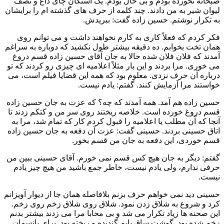
صبحانه نخورده بودم و بی حال بودم. یک استکان چای داغ و نصف
لیوان شیر به من دادند. چند کلمه از حرف های گذشته ام را برایشان
به تکرار نوشتم. حسین زاده گفت: ببریدش.
فکر کردم که فعلاً کاری به کارم نخواهند داشت و می توانم روی
همان تخت بخوابم. ده دقیقه بیشتر طول نکشید که دوباره به سراغم
آمدند که فلان فلان شده حالا به جان آقای حسین زاده قسم دروغ
می خوری. مرا بردند و این بار مثلاً اعلامیه ای چیزی رو کردند که تو
درباره آن حرف نزدی. معلوم بود که همه این قضایا فیلم است، می
خواستند مرا آزمایش کنند. گفتم: یادم نیست.
حسین زاده هم آمد. همه آمدند که چه؟ که عزت به جان حسین زاده
قسم دروغ خورده است. خلاصه ریختند روی سر من و کتکم زدند تا
آنجا که آن مطلب یا اعلامیه را قبول کردم کار که تمام شد، مرا به
اتاق حسینی بردند. حسینی گفت: عزت آن دفعه به جان حسین زاده
قسم خوردی، این دفعه به جان من قسم بخور.
گفتم: دیگر به جان هیچ کس قسم نمی خورم. آقای حسینی ببین من
حرفی ندارم، ولی یادم نیست، خاطر جمع باشید من هیچ چیز یادم
نیست.
حسینی دید نمی خواهم حرف بزنم بلافاصله همان جا از دیوار آویزانم
کرد و شروع به شلاق زدن نمود. شلاق روی شلاق زخم روی زخم.
این صحنه ها زیاد تکرار می شد و بی محابا مرا می زدند بیشتر بدنم
زخم شده بود. گوشت ساق پایم گندیده و ریخته بود. برای پانسمان