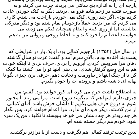
پارچه ای را به اندازه پنج سانتی می بریدند چرب می کردند و به
صورت فتیله در زخم هایم فرو می بردند. دیگر به کتک خوردن عادت
کرده بودم. اگر چند روزی کتک نمی خوردم ناراحت می شدم. کاری
می کردم که مرا بزنند. عملاً بازجوییام تمام شده بود و دیگر مدرکی
نداشتند، اما از روی کینه و انتقام همچنان کتکم می زدند، می
خواستند اعصابم را خرد کنند و به لحاظ روحی و روانی مرا به هم
بریزند.
در سال قبل (۱۳۵۲) بازجویم کمالی بود. او یک بار در شرایطی که
پشت بند افتاده بودم، بالای سرم آمد و گفت: عزت تو سال گذشته
دهان مرا سرویس کردی. آبرویم را بردی. حرف نزدی تا اینکه خودت
هم به این وضع گرفتار شدی، می بینی اینها تو را می کشند بیا کمک
کن تا از چنگ اینها در بیاورمت و نجاتت دهم. حرفی بزن چیزی بگو تا
بهانه ای داشته باشم و پرونده ات را خودم بگیرم.
به اصطلاح داشت خرم می کرد، اما کور خوانده بود. گفتم: من
چیزی ندارم. اینها هم که میگویند دروغ است. مرا می زنند تا مجبور
شوم به دروغ حرف هایی بگویم تا دلشان خوش باشد. آقای کمالی
از من گذشته، دیگر فایده ای ندارد. مرا اعدام خواهند کرد. پس بگذار
هر چه زودتر هر چه دلشان می خواهد بنویسند تا تکلیف من یک سره
شود، خودم هم دیگر خسته شده ام.
بدین ترتیب ترفند کمالی هم نگرفت و دست از پا درازتر برگشت.