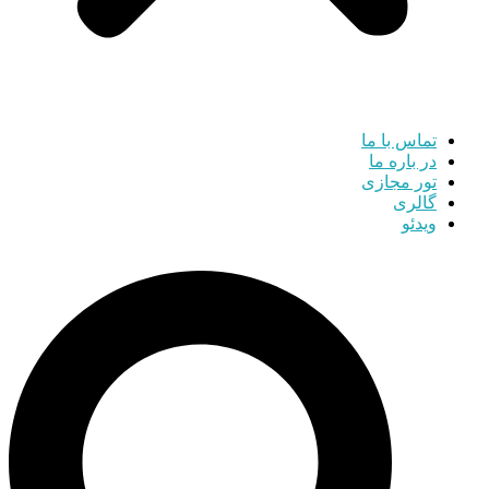
تماس با ما
در باره ما
تور مجازی
گالری
ویدئو