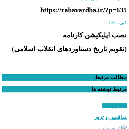
https://rahavardha.ir/?p=635
کپی URL
نصب اپلیکیشن کارنامه
(تقویم تاریخ دستاوردهای انقلاب اسلامی​)
مطالب مرتبط
مرتبط
نوشته ها
استقرار نظام
منافقین و ترور