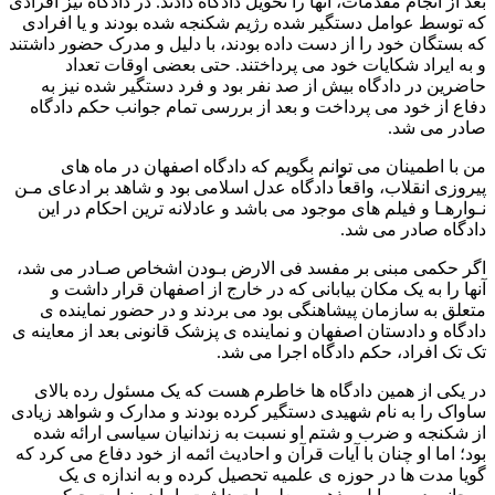
بعد از انجام مقدمات، آنها را تحویل دادگاه دادند. در دادگاه نیز افرادی
که توسط عوامل دستگیر شده رژیم شکنجه شده بودند و یا افرادی
که بستگان خود را از دست داده بودند، با دلیل و مدرک حضور داشتند
و به ایراد شکایات خود می پرداختند. حتی بعضی اوقات تعداد
حاضرین در دادگاه بیش از صد نفر بود و فرد دستگیر شده نیز به
دفاع از خود می پرداخت و بعد از بررسی تمام جوانب حکم دادگاه
صادر می شد.
من با اطمینان می توانم بگویم که دادگاه اصفهان در ماه های
پیروزی انقلاب، واقعاً دادگاه عدل اسلامی بود و شاهد بر ادعای مـن
نـوارهـا و فیلم های موجود می باشد و عادلانه ترین احکام در این
دادگاه صادر می شد.
اگر حکمی مبنی بر مفسد فی الارض بـودن اشخاص صـادر می شد،
آنها را به یک مکان بیابانی که در خارج از اصفهان قرار داشت و
متعلق به سازمان پیشاهنگی بود می بردند و در حضور نماینده ی
دادگاه و دادستان اصفهان و نماینده ی پزشک قانونی بعد از معاینه ی
تک تک افراد، حکم دادگاه اجرا می شد.
در یکی از همین دادگاه ها خاطرم هست که یک مسئول رده بالای
ساواک را به نام شهیدی دستگیر کرده بودند و مدارک و شواهد زیادی
از شکنجه و ضرب و شتم او نسبت به زندانیان سیاسی ارائه شده
بود؛ اما او چنان با آیات قرآن و احادیث ائمه از خود دفاع می کرد که
گویا مدت ها در حوزه ی علمیه تحصیل کرده و به اندازه ی یک