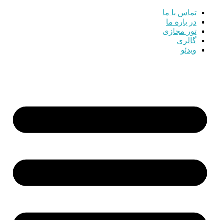
تماس با ما
در باره ما
تور مجازی
گالری
ویدئو