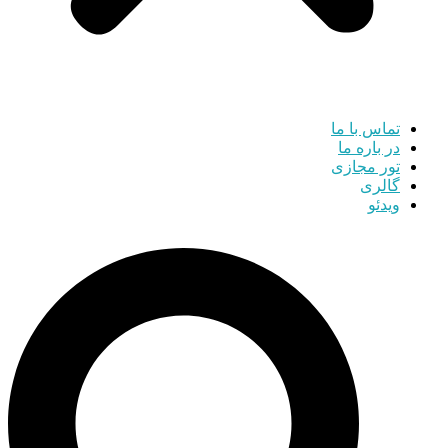
تماس با ما
در باره ما
تور مجازی
گالری
ویدئو