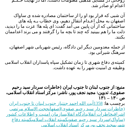
روحانی در مسایل مذهبی معلومات داشت، اما در نهایت حـکـم
اعدام او صادر شد.
آن شبی که قرار بود او را از ساختمان مصادره شده ی ساواک
اصفهان به محل اعـدام انتقال دهیم، وی خطاب بـه پله های
ساختمانی که از آن پایین می آمد گفت: ای پله ها! عزت ما را دیدید،
ذلت ما را هم ببینید که چند تا بچه ما را گرفتند و می برند اعداممان
بکنند.
از جمله معدومین دیگر این دادگاه، رئیس شهربانی شهر اصفهان،
سرهنگ شیرانی بود.
کمیته‌ی دفاع شهری تا زمان تشکیل سپاه پاسداران انقلاب اسلامی
وظیفه ی امنیت شهر را به عهده داشت.
منبع: از جنوب لبنان تا جنوب ایران {خاطرات سردار سید رحیم
صفوی}، تدوین: مجید نجف پور، ناشر: مرکز اسناد انقلاب اسلامی،
ص ۱۳۰ – ۱۳۱
برچسب ها:
1358
آیت الله احمد جنتی
از جنوب لبنان تا جنوب ایران
(خاطرات سردار سید رحیم صفوی)
اصفهان
حجت الاسلام مرتضی
اشراقی
خاطرات انقلاب
دادگاه انقلاب
سازمان امنیت و اطلاعات کشور
(ساواک)
سردار سید رحیم صفوی
کمیته انقلاب اسلامی
کمیته دفاع
شهری
مجید نجف پور
مرکز اسناد انقلاب اسلامی