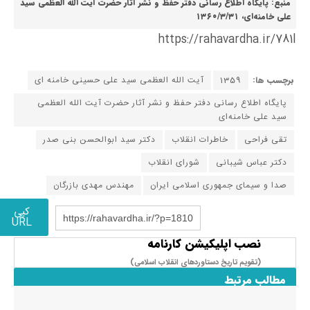
منبع: پایگاه اطلاع رسانی دفتر حفظ و نشر آثار حضرت آیت الله العظمی سید
علی خامنه‌ای، ۱۳۶۰/۳/۳۱
https://rahavardha.ir/781l
برچسب ها:
1359
آیت الله العظمی سید علی حسینی خامنه ای
پایگاه اطلاع رسانی دفتر حفظ و نشر آثار حضرت آیت الله العظمی
سید علی خامنه‌ای
تقی فراحی
خاطرات انقلاب
دکتر سید ابوالحسن بنی صدر
دکتر عباس شیبانی
شورای انقلاب
صدا و سیمای جمهوری اسلامی ایران
مهندس مهدی بازرگان
کپی
https://rahavardha.ir/?p=1810
URL
نصب اپلیکیشن کارنامه
(تقویم تاریخ دستاوردهای انقلاب اسلامی​)
مطالب مرتبط